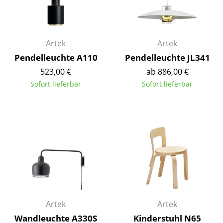
Räume
Zuhause
Artek
Artek
Wohnzimmer
Pendelleuchte A110
Pendelleuchte JL341
523,00 €
ab 886,00 €
Esszimmer
Sofort lieferbar
Sofort lieferbar
Schlafzimmer
Kinderzimmer
Arbeitszimmer
Diele
Badezimmer
Stauraum
Artek
Artek
Balkon & Garten
Wandleuchte A330S
Kinderstuhl N65