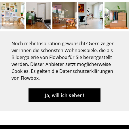
Tische
Esstische
Beistelltische
Couchtische
Noch mehr Inspiration gewünscht? Gern zeigen
wir Ihnen die schönsten Wohnbeispiele, die als
Schreibtische
Bildergalerie von Flowbox für Sie bereitgestellt
werden. Dieser Anbieter setzt möglicherweise
Sekretäre & PC-Tische
Cookies. Es gelten die Datenschutzerklärungen
Konferenztische
von Flowbox.
Stehtische & Stehpulte
Ja, will ich sehen!
Kindertische
Gartentische
Servierwagen