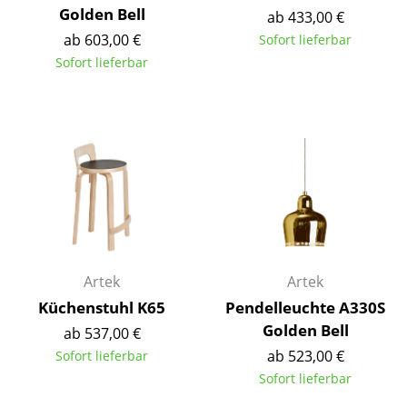
Golden Bell
ab 433,00 €
Büro
ab 603,00 €
Sofort lieferbar
Sofort lieferbar
Arbeitsplatz
Management Büro
Konferenzraum
Empfang
Cafeteria
Branchenlösungen
Artek
Artek
Sicheres Arbeiten
Küchenstuhl K65
Pendelleuchte A330S
Golden Bell
ab 537,00 €
Hersteller & Designer
ab 523,00 €
Sofort lieferbar
Hersteller
Sofort lieferbar