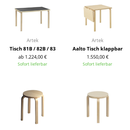
Kleinaufbewahrung
Einzelteile
... alle Aufbewahrungsmöbel
Artek
Artek
Licht
Tisch 81B / 82B / 83
Aalto Tisch klappbar
Hängeleuchten & Deckenleuchten
ab 1.224,00 €
1.550,00 €
Sofort lieferbar
Sofort lieferbar
Tischleuchten
Schreibtischleuchten
Stehleuchten & Leseleuchten
Bodenleuchten
Wandleuchten
Outdoor-Leuchten