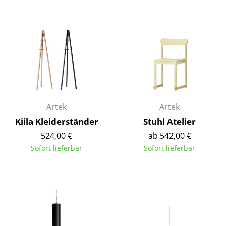
Spiegel
Figuren & Miniaturen
Vasen
Tabletts
Büroutensilien
Artek
Artek
Aufbewahrungsboxen
Kiila Kleiderständer
Stuhl Atelier
Decken
524,00 €
ab 542,00 €
Sofort lieferbar
Sofort lieferbar
Kissen
Teppiche
Vorhänge
... alle Accessoires