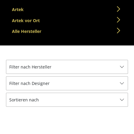
Einzelteile
Artek
... alle Tische
Artek vor Ort
Alle Hersteller
Aufbewahren
Regale & Schränke
Bücherregale
Filter nach Hersteller
Wandregale
Sideboards & Kommoden
Filter nach Designer
TV Möbel
Sortieren nach
Beistell- & Rollcontainer
Barmöbel
Garderoben