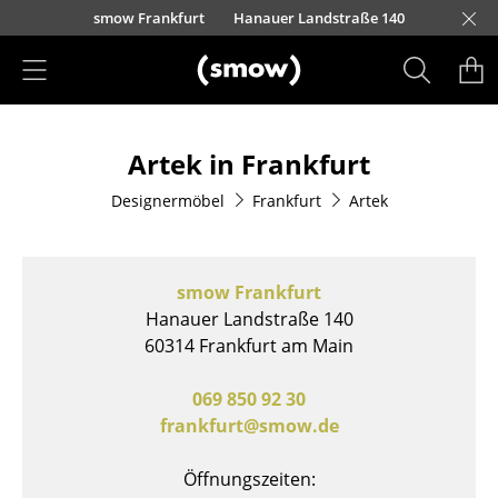
Direkt zum Inhalt
nscheider Straße 30-32
urfürstendamm 100
Barbarossastraße 39
Lorettostraße 28
smow Frankfurt
Hanauer Landstraße 140
smow Schwarzwald
smow Nürnberg
smow München
smow Freiburg
smow Kempten
smow Hannover
smow Stuttgart
smow Konstanz
smow Solothurn
smow Hamburg
smow Mainz
smow Köln
smow Leipzig
L
H
I
Produkte
Artek in Frankfurt
Sitzmöbel
Designermöbel
Frankfurt
Artek
Esszimmerstühle
Sofas
smow Frankfurt
Sessel
Hanauer Landstraße 140
60314 Frankfurt am Main
Loungesessel
Stühle
069 850 92 30
frankfurt@smow.de
Freischwinger
Öffnungszeiten:
Barhocker