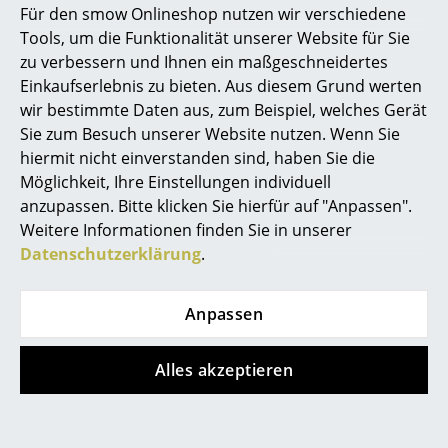
Für den smow Onlineshop nutzen wir verschiedene
Marcel Breuer
Tools, um die Funktionalität unserer Website für Sie
zu verbessern und Ihnen ein maßgeschneidertes
Philippe Starck
Artek
Artek
Einkaufserlebnis zu bieten. Aus diesem Grund werten
Pendelleuchte A333
Pendelleuchte A331
wir bestimmte Daten aus, zum Beispiel, welches Gerät
Verner Panton
Turnip
Beehive
Sie zum Besuch unserer Website nutzen. Wenn Sie
... alle Designer A-Z
hiermit nicht einverstanden sind, haben Sie die
566,00 €
1.287,00 €
Möglichkeit, Ihre Einstellungen individuell
Lieferbar in 2-3 Wochen
Lieferbar in 2-3 Wochen
anzupassen. Bitte klicken Sie hierfür auf "Anpassen".
Themen
(Standardlieferaussage des
(Standardlieferaussage des
Weitere Informationen finden Sie in unserer
Herstellers)
Herstellers)
Neu bei smow
Datenschutzerklärung
.
Inspiration
Anpassen
Special Editions
Designklassiker
Alles akzeptieren
Frauen im Design