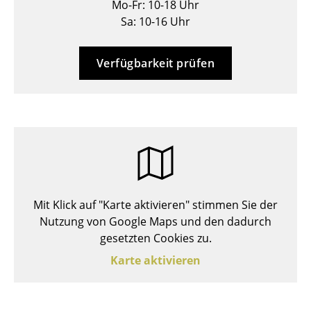
Mo-Fr: 10-18 Uhr
Hocker
Sa: 10-16 Uhr
Bänke & Liegen
Verfügbarkeit prüfen
Sitzsäcke
Gartenstühle
Kinderstühle
Schaukelstühle
Bürodrehstühle
Mit Klick auf "Karte aktivieren" stimmen Sie der
Konferenzstühle
Nutzung von Google Maps und den dadurch
gesetzten Cookies zu.
Bürosessel
Karte aktivieren
Einzelteile
... alle Sitzmöbel