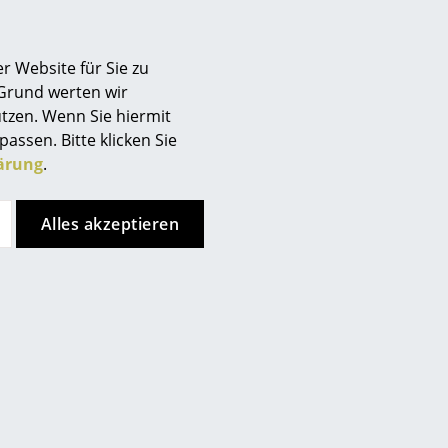
Berlin
Chemnitz
r Website für Sie zu
Düsseldorf
 Grund werten wir
Essen
tzen. Wenn Sie hiermit
Frankfurt
passen. Bitte klicken Sie
 Swing
Freiburg
ärung
.
nzen sich zu einer flexiblen Essplatzlösung, die durch
Hamburg
. Oktober 2026 erhalten Sie 25 % Rabatt auf alle
Hannover
Alles akzeptieren
Kempten
Köln
Konstanz
Leipzig
uns unter
Mainz
München
Nürnberg
Schwarzwald