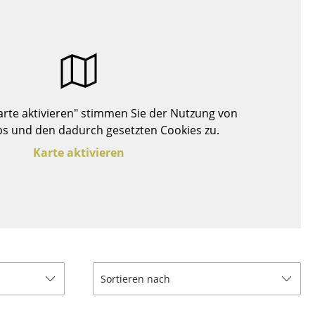
Decken
Kissen
Teppiche
Vorhänge
... alle Accessoires
Karte aktivieren" stimmen Sie der Nutzung von
s und den dadurch gesetzten Cookies zu.
Karte aktivieren
Büro
Arbeitsplatz
Sortieren nach
Management Büro
Konferenzraum