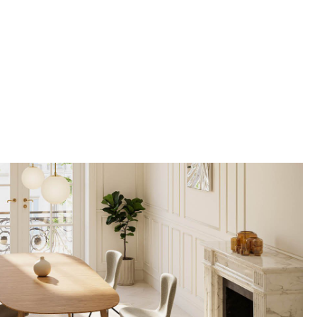
Unternehmen
Über uns
smow vor Ort
Katalog
Jobs bei smow
Arbeiten bei smow
Newsletter
Journal
Presse
Impressum
Stores