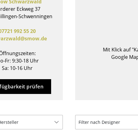
ow Schwarzwald
Barmöbel
Outdoor-Leuchten
rderer Eckweg 37
Garderoben
Akkuleuchten
illingen-Schwenningen
Kleinaufbewahrung
... alle Leuchten
07721 992 55 20
Einzelteile
warzwald@smow.de
... alle Aufbewahrungsmöbel
Mit Klick auf "
Öffnungszeiten:
USM Haller Konfigurator
Google Map
o-Fr: 9:30-18 Uhr
Sa: 10-16 Uhr
fügbarkeit prüfen
Zuhause
Wohnzimmer
Hersteller
Filter nach Designer
Esszimmer
Schlafzimmer