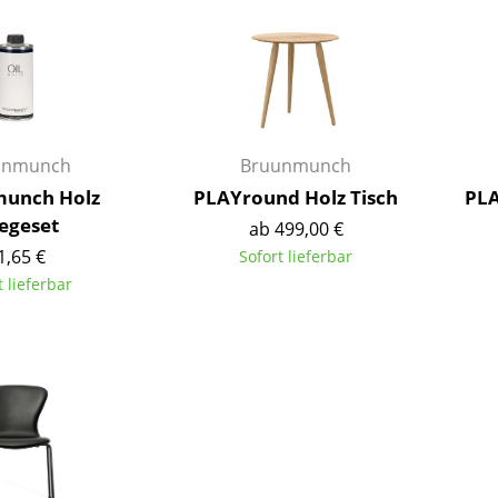
Richard Lampert
Ludwig Mies van der Rohe
Thonet
Marcel Breuer
USM Haller
Philippe Starck
Vitra
Verner Panton
... alle Hersteller A-Z
... alle Designer A-Z
unmunch
Bruunmunch
Neu bei smow
unch Holz
PLAYround Holz Tisch
PLA
Inspiration
legeset
ab 499,00 €
Special Editions
1,65 €
Sofort lieferbar
Designklassiker
t lieferbar
Frauen im Design
Bauhaus Design
Midcentury Design
Skandinavisches De
Italienisches Design
Nachhaltiges Desig
Natürliche Material