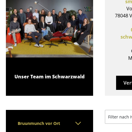
sm
Stehpulte
Hocker
Vo
Kindertische
Bänke & Liegen
78048 V
Gartentische
Sitzsäcke
Servierwagen
Gartenstühle
Einzelteile
sch
Kinderstühle
... alle Tische
Schaukelstühle
Bürodrehstühle
M
Konferenzstühle
Bürosessel
Unser Team im Schwarzwald
Einzelteile
Ver
... alle Sitzmöbel
Filter nach 
Bruunmunch vor Ort