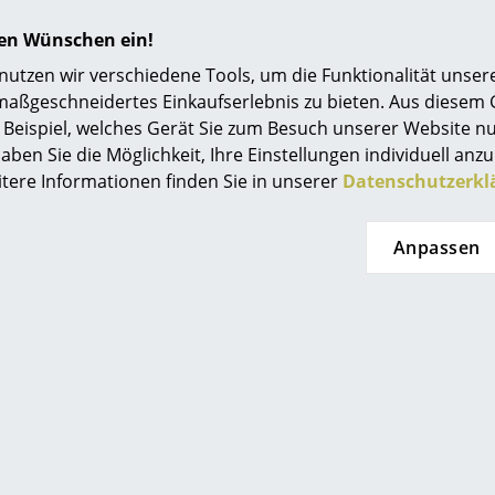
Einrichtungsberatung
hren Wünschen ein!
Referenzen
tzen wir verschiedene Tools, um die Funktionalität unsere
maßgeschneidertes Einkaufserlebnis zu bieten. Aus diesem
smow Kompass
Beispiel, welches Gerät Sie zum Besuch unserer Website nu
aben Sie die Möglichkeit, Ihre Einstellungen individuell anzu
mbiniert: 25 % Rabatt auf PLAYdinner Lamé & PLAYchair
itere Informationen finden Sie in unserer
Datenschutzerkl
bare Esstisch PLAYdinner Lamé und der PLAYchair Swing ergä
esign und hochwertige Handwerkskunst überzeugt. Bis zum 31
Anpassen
on PLAYdinner Lamé und PLAYchair Swing.
en nicht gefunden, was Sie suchen?
ern alle Produkte dieses Herstellers. Bitte kontaktieren Sie 
2228810
oder
service@smow.de
für Ihre Produktanfrage.