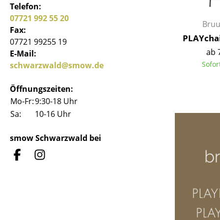
Telefon:
07721 992 55 20
Bru
Fax:
PLAYchai
07721 99255 19
ab 
E-Mail:
S
Sofor
schwarzwald@smow.de
K
Öffnungszeiten:
B
Mo-Fr:
9:30-18 Uhr
V
Sa:
10-16 Uhr
F
R
smow Schwarzwald bei
Un
A
D