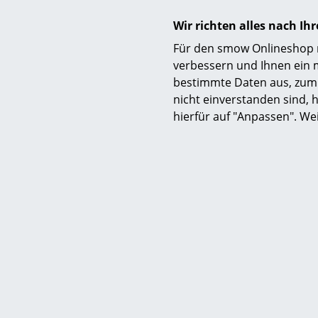
Wir richten alles nach I
Für den smow Onlineshop nu
verbessern und Ihnen ein 
bestimmte Daten aus, zum 
nicht einverstanden sind, h
Perfekt ko
hierfür auf "Anpassen". We
Der auszieh
zeitloses D
Varianten v
Sie hab
Wir lief
0341 2