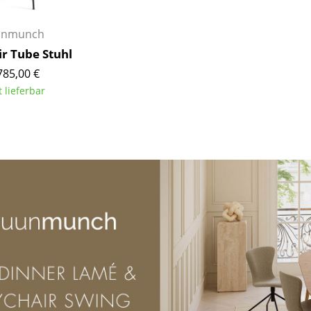
Farbwelten
unmunch
Das Original
r Tube Stuhl
Geschenkideen
785,00 €
ervice
t lieferbar
ontakt
ezahlung
ersand
AQ
ückgabe & Umtausch
sere Vorteile auf einen Blick
GB
atenschutz
Projektplanung