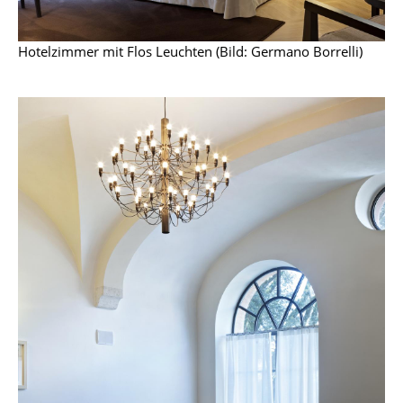
Räume
Hotelzimmer mit Flos Leuchten (Bild: Germano Borrelli)
Zuhause
Wohnzimmer
Esszimmer
Schlafzimmer
Kinderzimmer
Arbeitszimmer
Diele
Badezimmer
Stauraum
Balkon & Garten