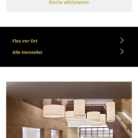
Karte aktivieren
Tische
Esstische
Beistelltische
Flos vor Ort
Couchtische
Alle Hersteller
Schreibtische
Sekretäre & PC-Tische
Konferenztische
Stehtische & Stehpulte
Kindertische
Gartentische
Servierwagen