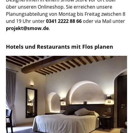
über unseren Onlineshop. Sie erreichen unsere
Spiegel
Planungsabteilung von Montag bis Freitag zwischen 8
Figuren & Miniaturen
und 19 Uhr unter
0341 2222 88 66
oder via Mail unter
projekt@smow.de
.
Vasen
Tabletts
Hotels und Restaurants mit Flos planen
Büroutensilien
Aufbewahrungsboxen
Decken
Kissen
Teppiche
Vorhänge
... alle Accessoires