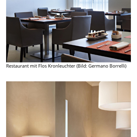
Büro
Arbeitsplatz
Management Büro
Konferenzraum
Empfang
Restaurant mit Flos Kronleuchter (Bild: Germano Borrelli)
Cafeteria
Branchenlösungen
Sicheres Arbeiten
Hersteller & Designer
Hersteller