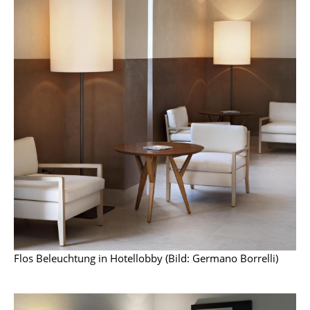
Artemide
Cassina
Fritz Hansen
HAY
Knoll International
Louis Poulsen
Muuto
Nils Holger Moormann
Richard Lampert
Thonet
Flos Beleuchtung in Hotellobby (Bild: Germano Borrelli)
USM Haller
Vitra