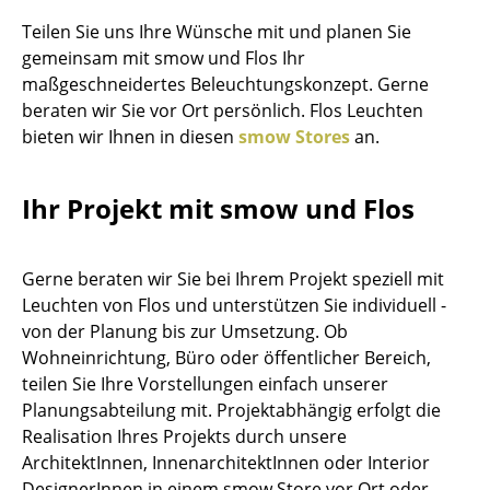
Akkuleuchten
Teilen Sie uns Ihre Wünsche mit und planen Sie
gemeinsam mit smow und Flos Ihr
... alle Leuchten
maßgeschneidertes Beleuchtungskonzept. Gerne
beraten wir Sie vor Ort persönlich. Flos Leuchten
Betten
bieten wir Ihnen in diesen
smow Stores
an.
Doppelbetten
Ihr Projekt mit smow und Flos
Einzelbetten
Stapelbetten
Gerne beraten wir Sie bei Ihrem Projekt speziell mit
Kinderbetten
Leuchten von Flos und unterstützen Sie individuell -
von der Planung bis zur Umsetzung. Ob
Nachttische & Bettzubehör
Wohneinrichtung, Büro oder öffentlicher Bereich,
... alle Betten
teilen Sie Ihre Vorstellungen einfach unserer
Planungsabteilung mit. Projektabhängig erfolgt die
Accessoires
Realisation Ihres Projekts durch unsere
ArchitektInnen, InnenarchitektInnen oder Interior
Uhren
DesignerInnen in einem smow Store vor Ort oder