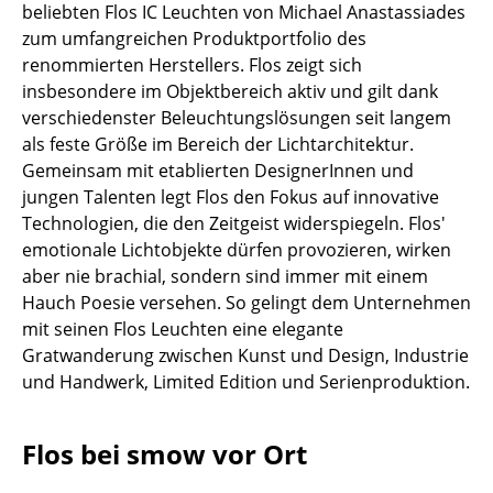
beliebten Flos IC Leuchten von Michael Anastassiades
Kleinaufbewahrung
zum umfangreichen Produktportfolio des
renommierten Herstellers. Flos zeigt sich
Einzelteile
insbesondere im Objektbereich aktiv und gilt dank
... alle Aufbewahrungsmöbel
verschiedenster Beleuchtungslösungen seit langem
als feste Größe im Bereich der Lichtarchitektur.
Licht
Gemeinsam mit etablierten DesignerInnen und
jungen Talenten legt Flos den Fokus auf innovative
Hängeleuchten & Deckenleuchten
Technologien, die den Zeitgeist widerspiegeln. Flos'
emotionale Lichtobjekte dürfen provozieren, wirken
Tischleuchten
aber nie brachial, sondern sind immer mit einem
Schreibtischleuchten
Hauch Poesie versehen. So gelingt dem Unternehmen
mit seinen Flos Leuchten eine elegante
Stehleuchten & Leseleuchten
Gratwanderung zwischen Kunst und Design, Industrie
und Handwerk, Limited Edition und Serienproduktion.
Bodenleuchten
Wandleuchten
Flos bei smow vor Ort
Outdoor-Leuchten