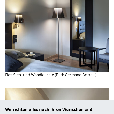
... alle Hersteller A-Z
Designer
Alvar Aalto
Arne Jacobsen
Charles & Ray Eames
Eero Saarinen
Egon Eiermann
Flos Steh- und Wandleuchte (Bild: Germano Borrelli)
Eileen Gray
Jean Prouvé
Le Corbusier
Wir richten alles nach Ihren Wünschen ein!
Ludwig Mies van der Rohe