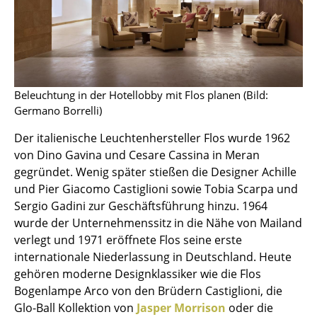
Einzelteile
... alle Tische
Aufbewahren
Beleuchtung in der Hotellobby mit Flos planen (Bild:
Regale & Schränke
Germano Borrelli)
Bücherregale
Der italienische Leuchtenhersteller Flos wurde 1962
von Dino Gavina und Cesare Cassina in Meran
Wandregale
gegründet. Wenig später stießen die Designer Achille
und Pier Giacomo Castiglioni sowie Tobia Scarpa und
Sideboards & Kommoden
Sergio Gadini zur Geschäftsführung hinzu. 1964
TV Möbel
wurde der Unternehmenssitz in die Nähe von Mailand
verlegt und 1971 eröffnete Flos seine erste
Beistell- & Rollcontainer
internationale Niederlassung in Deutschland. Heute
gehören moderne Designklassiker wie die Flos
Barmöbel
Bogenlampe Arco von den Brüdern Castiglioni, die
Garderoben
Glo-Ball Kollektion von
Jasper Morrison
oder die