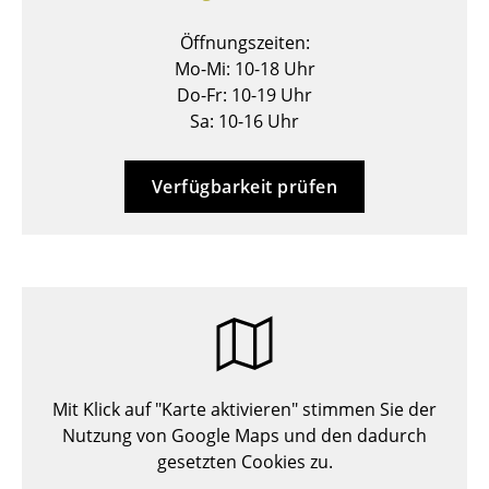
Hocker
Öffnungszeiten:
Mo-Mi: 10-18 Uhr
Bänke & Liegen
Do-Fr: 10-19 Uhr
Sitzsäcke
Sa: 10-16 Uhr
Gartenstühle
Verfügbarkeit prüfen
Kinderstühle
Schaukelstühle
Bürodrehstühle
Konferenzstühle
Bürosessel
Mit Klick auf "Karte aktivieren" stimmen Sie der
Einzelteile
Nutzung von Google Maps und den dadurch
gesetzten Cookies zu.
... alle Sitzmöbel