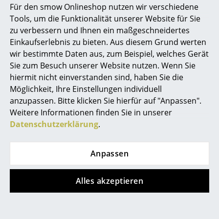
Für den smow Onlineshop nutzen wir verschiedene
Marcel Breuer
Tools, um die Funktionalität unserer Website für Sie
zu verbessern und Ihnen ein maßgeschneidertes
Philippe Starck
Einkaufserlebnis zu bieten. Aus diesem Grund werten
wir bestimmte Daten aus, zum Beispiel, welches Gerät
Verner Panton
Sie zum Besuch unserer Website nutzen. Wenn Sie
... alle Designer A-Z
hiermit nicht einverstanden sind, haben Sie die
Möglichkeit, Ihre Einstellungen individuell
anzupassen. Bitte klicken Sie hierfür auf "Anpassen".
Themen
Weitere Informationen finden Sie in unserer
Neu bei smow
Datenschutzerklärung
.
Inspiration
Anpassen
Special Editions
Designklassiker
Alles akzeptieren
Frauen im Design