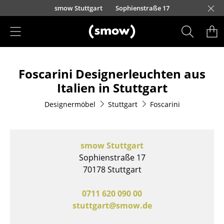
Direkt zum Inhalt
nscheider Straße 30-32
nauer Landstraße 140
urfürstendamm 100
eo-Wohleb-Straße 6/8
ohenzollernstraße 70
nnere Laufer Gasse 24
Kaufbeurer Straße 91
Barbarossastraße 39
Waidmarkt 11
Schmiedestraße 8
Holzstraße 32
Zollernstraße 29
Vorderer Eckweg 37
Lorettostraße 28
Kronengasse 15
Domstraße 18
Burgplatz 2
smow Stuttgart
Sophienstraße 17
Produkte
Foscarini Designerleuchten aus
Sitzmöbel
Italien in Stuttgart
Esszimmerstühle
Designermöbel
Stuttgart
Foscarini
Sofas
Sessel
smow Stuttgart
Loungesessel
Sophienstraße 17
70178 Stuttgart
Stühle
0711 620 090 00
Freischwinger
stuttgart@smow.de
Barhocker