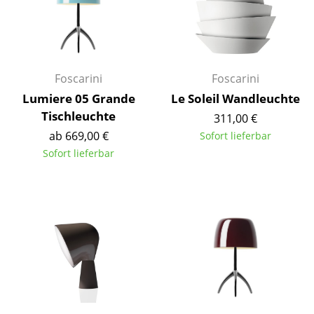
Kleinaufbewahrung
Einzelteile
... alle Aufbewahrungsmöbel
Foscarini
Foscarini
Lumiere 05 Grande
Le Soleil Wandleuchte
Licht
Tischleuchte
311,00 €
Hängeleuchten & Deckenleuchten
ab 669,00 €
Sofort lieferbar
Sofort lieferbar
Tischleuchten
Schreibtischleuchten
Stehleuchten & Leseleuchten
Bodenleuchten
Wandleuchten
Outdoor-Leuchten