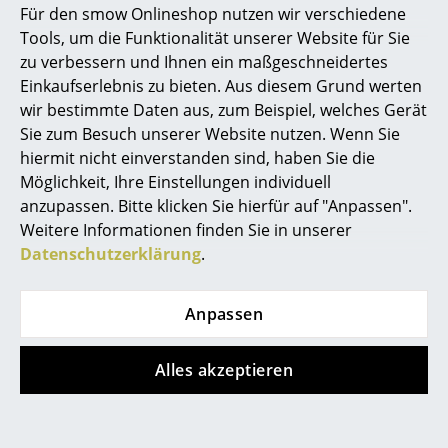
Herstellers)
Für den smow Onlineshop nutzen wir verschiedene
Marcel Breuer
Tools, um die Funktionalität unserer Website für Sie
zu verbessern und Ihnen ein maßgeschneidertes
Philippe Starck
Einkaufserlebnis zu bieten. Aus diesem Grund werten
wir bestimmte Daten aus, zum Beispiel, welches Gerät
Verner Panton
Sie zum Besuch unserer Website nutzen. Wenn Sie
... alle Designer A-Z
Sie haben nicht gefunden, was Sie suchen?
hiermit nicht einverstanden sind, haben Sie die
Wir liefern alle Produkte dieses Herstellers. Bitte
Möglichkeit, Ihre Einstellungen individuell
kontaktieren Sie uns unter
0341 22228810
oder
anzupassen. Bitte klicken Sie hierfür auf "Anpassen".
Themen
service@smow.de
für Ihre Produktanfrage.
Weitere Informationen finden Sie in unserer
Neu bei smow
Datenschutzerklärung
.
Inspiration
Anpassen
Special Editions
Designklassiker
Alles akzeptieren
Frauen im Design