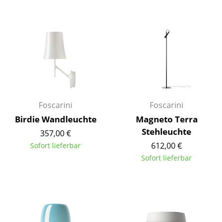
Einzelteile
... alle Tische
Aufbewahren
Regale & Schränke
Bücherregale
Foscarini
Foscarini
Wandregale
Birdie Wandleuchte
Magneto Terra
Stehleuchte
Sideboards & Kommoden
357,00 €
612,00 €
Sofort lieferbar
TV Möbel
Sofort lieferbar
Beistell- & Rollcontainer
Barmöbel
Garderoben