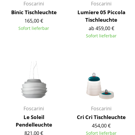
Foscarini
Foscarini
Akkuleuchten
Binic Tischleuchte
Lumiere 05 Piccola
... alle Leuchten
Tischleuchte
165,00 €
ab 459,00 €
Sofort lieferbar
Betten
Sofort lieferbar
Doppelbetten
Einzelbetten
Stapelbetten
Kinderbetten
Nachttische & Bettzubehör
... alle Betten
Foscarini
Foscarini
Le Soleil
Cri Cri Tischleuchte
Accessoires
Pendelleuchte
454,00 €
Uhren
821,00 €
Sofort lieferbar