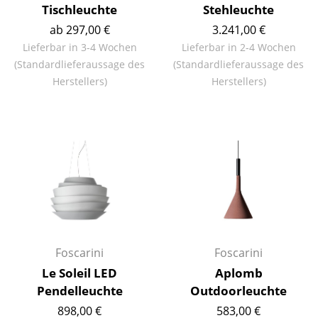
Artemide
Tischleuchte
Stehleuchte
Cassina
ab 297,00 €
3.241,00 €
Lieferbar in 3-4 Wochen
Lieferbar in 2-4 Wochen
Fritz Hansen
(Standardlieferaussage des
(Standardlieferaussage des
Herstellers)
Herstellers)
HAY
Knoll International
Louis Poulsen
Muuto
Nils Holger Moormann
Richard Lampert
Foscarini
Foscarini
Thonet
Le Soleil LED
Aplomb
USM Haller
Pendelleuchte
Outdoorleuchte
898,00 €
583,00 €
Vitra