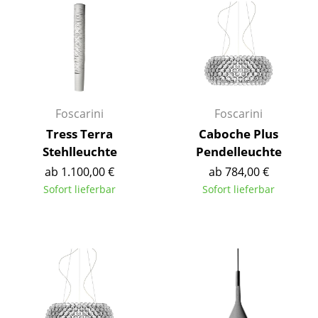
Räume
Zuhause
Wohnzimmer
Esszimmer
Foscarini
Foscarini
Tress Terra
Caboche Plus
Schlafzimmer
Stehlleuchte
Pendelleuchte
Kinderzimmer
ab 1.100,00 €
ab 784,00 €
Sofort lieferbar
Sofort lieferbar
Arbeitszimmer
Diele
Badezimmer
Stauraum
Balkon & Garten