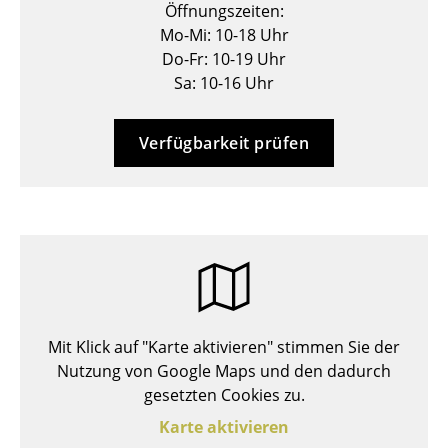
Öffnungszeiten:
Hocker
Mo-Mi: 10-18 Uhr
Do-Fr: 10-19 Uhr
Bänke & Liegen
Sa: 10-16 Uhr
Sitzsäcke
Verfügbarkeit prüfen
Gartenstühle
Kinderstühle
Schaukelstühle
Bürodrehstühle
Konferenzstühle
Bürosessel
Mit Klick auf "Karte aktivieren" stimmen Sie der
Nutzung von Google Maps und den dadurch
Einzelteile
gesetzten Cookies zu.
... alle Sitzmöbel
Karte aktivieren