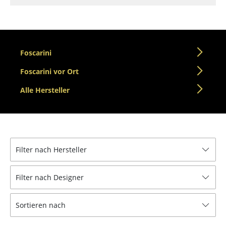
Tische
Esstische
Foscarini
Beistelltische
Foscarini vor Ort
Couchtische
Alle Hersteller
Schreibtische
Sekretäre & PC-Tische
Konferenztische
Filter nach Hersteller
Stehtische & Stehpulte
Kindertische
Filter nach Designer
Gartentische
Sortieren nach
Servierwagen