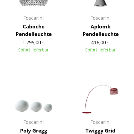
Büro
Foscarini
Foscarini
Arbeitsplatz
Caboche
Aplomb
Pendelleuchte
Pendelleuchte
Management Büro
1.295,00 €
416,00 €
Konferenzraum
Sofort lieferbar
Sofort lieferbar
Empfang
Cafeteria
Branchenlösungen
Sicheres Arbeiten
Hersteller & Designer
Foscarini
Foscarini
Hersteller
Poly Gregg
Twiggy Grid