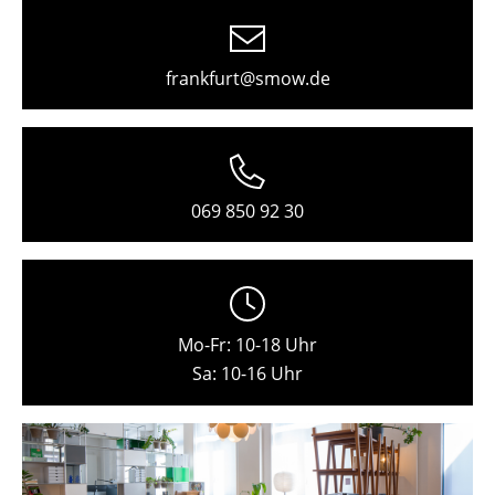
Freiburg
Hamburg
frankfurt@smow.de
Hannover
Kempten
Köln
069 850 92 30
Konstanz
Leipzig
Mainz
Mo-Fr: 10-18 Uhr
Sa: 10-16 Uhr
München
Nürnberg
Schwarzwald