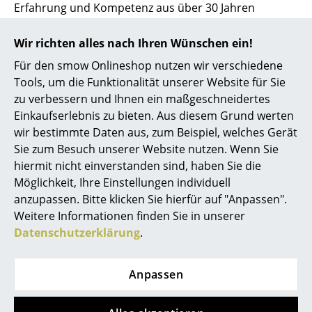
Erfahrung und Kompetenz aus über 30 Jahren
individueller Planung und Umsetzung von
Einrichtungskonzepten für Unternehmen, Freiberufler
Wir richten alles nach Ihren Wünschen ein!
und Privatpersonen. Als kompetenter Partner
Für den smow Onlineshop nutzen wir verschiedene
begleiten wir Sie von der Planungsphase über
Tools, um die Funktionalität unserer Website für Sie
Visualisierung und Umsetzung bis zur letzten
zu verbessern und Ihnen ein maßgeschneidertes
Schraube beim Aufbau. Durch den hohen und
Einkaufserlebnis zu bieten. Aus diesem Grund werten
weitgefächerten Bestand des Warenlagers unseres
wir bestimmte Daten aus, zum Beispiel, welches Gerät
Onlineshops mit über 2500 sofort lieferbaren Artikeln
Sie zum Besuch unserer Website nutzen. Wenn Sie
können wir Ideen und Planungen in einzigartiger
hiermit nicht einverstanden sind, haben Sie die
Geschwindigkeit verwirklichen.
Möglichkeit, Ihre Einstellungen individuell
anzupassen. Bitte klicken Sie hierfür auf "Anpassen".
Weitere Informationen finden Sie in unserer
Unsere Marken in Frankfurt
Datenschutzerklärung
.
Anpassen