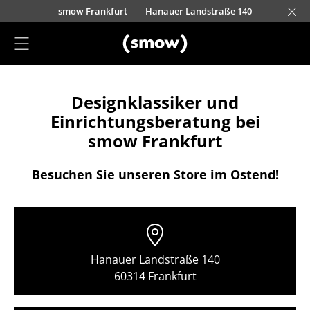
Direkt zum Inhalt
nscheider Straße 30-32
urfürstendamm 100
Barbarossastraße 39
Lorettostraße 28
smow Frankfurt
Hanauer Landstraße 140
smow Schwarzwald
smow Nürnberg
smow München
smow Freiburg
smow Kempten
smow Hannover
smow Stuttgart
smow Konstanz
smow Solothurn
smow Hamburg
smow Mainz
smow Köln
smow Leipzig
L
H
I
Projektplanung
Designklassiker und
Einrichtungsberatung
Einrichtungsberatung bei
Referenzen
smow Frankfurt
Stores
Besuchen Sie unseren Store im Ostend!
Berlin
Chemnitz
Düsseldorf
Hanauer Landstraße 140
Essen
60314 Frankfurt
Frankfurt