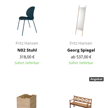
Artemide
Cassina
Fritz Hansen
HAY
Knoll International
Fritz Hansen
Fritz Hansen
Louis Poulsen
N02 Stuhl
Georg Spiegel
318,00 €
ab 537,00 €
Muuto
Sofort lieferbar
Sofort lieferbar
Nils Holger Moormann
Richard Lampert
Angebot
Thonet
USM Haller
Vitra