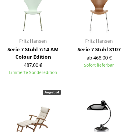
Kleinaufbewahrung
Einzelteile
... alle Aufbewahrungsmöbel
Fritz Hansen
Fritz Hansen
Licht
Serie 7 Stuhl 7:14 AM
Serie 7 Stuhl 3107
Hängeleuchten & Deckenleuchten
Colour Edition
ab 468,00 €
487,00 €
Sofort lieferbar
Tischleuchten
Limitierte Sonderedition
Schreibtischleuchten
Stehleuchten & Leseleuchten
Angebot
Bodenleuchten
Wandleuchten
Outdoor-Leuchten