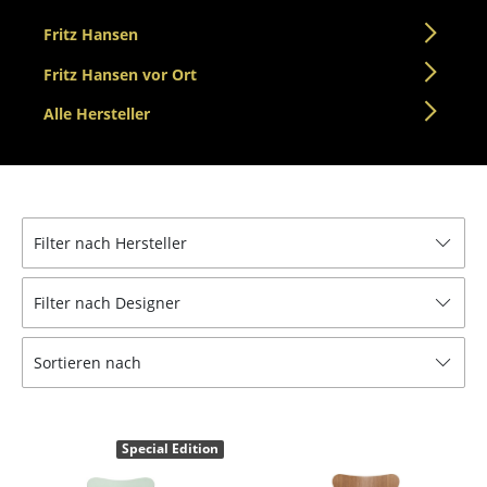
Einzelteile
Fritz Hansen
... alle Tische
Fritz Hansen vor Ort
Alle Hersteller
Aufbewahren
Regale & Schränke
Bücherregale
Filter nach Hersteller
Wandregale
Sideboards & Kommoden
Filter nach Designer
TV Möbel
Sortieren nach
Beistell- & Rollcontainer
Barmöbel
Special Edition
Garderoben