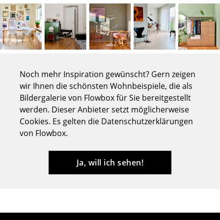
Tische
Esstische
Beistelltische
Couchtische
Noch mehr Inspiration gewünscht? Gern zeigen
wir Ihnen die schönsten Wohnbeispiele, die als
Schreibtische
Bildergalerie von Flowbox für Sie bereitgestellt
werden. Dieser Anbieter setzt möglicherweise
Sekretäre & PC-Tische
Cookies. Es gelten die Datenschutzerklärungen
Konferenztische
von Flowbox.
Stehtische & Stehpulte
Ja, will ich sehen!
Kindertische
Gartentische
Servierwagen