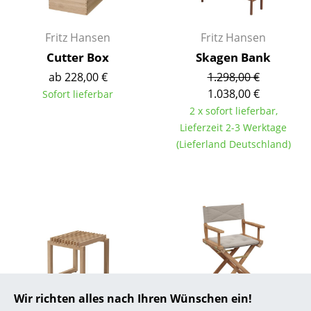
... alle Hersteller A-Z
Fritz Hansen
Fritz Hansen
Designer
Cutter Box
Skagen Bank
ab 228,00 €
1.298,00 €
Alvar Aalto
1.038,00 €
Sofort lieferbar
2 x sofort lieferbar,
Arne Jacobsen
Lieferzeit 2-3 Werktage
Charles & Ray Eames
(Lieferland Deutschland)
Eero Saarinen
Egon Eiermann
Eileen Gray
Jean Prouvé
Le Corbusier
Wir richten alles nach Ihren Wünschen ein!
Ludwig Mies van der Rohe