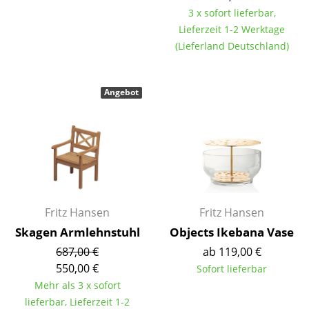
3 x sofort lieferbar,
Räume
Lieferzeit 1-2 Werktage
(Lieferland Deutschland)
Zuhause
Wohnzimmer
Angebot
Esszimmer
Schlafzimmer
Kinderzimmer
Arbeitszimmer
Fritz Hansen
Fritz Hansen
Diele
Skagen Armlehnstuhl
Objects Ikebana Vase
Badezimmer
687,00 €
ab 119,00 €
550,00 €
Sofort lieferbar
Stauraum
Mehr als 3 x sofort
Balkon & Garten
lieferbar, Lieferzeit 1-2