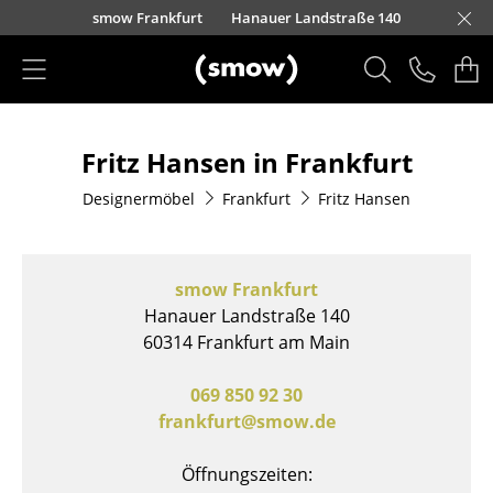
Direkt zum Inhalt
nscheider Straße 30-32
urfürstendamm 100
Barbarossastraße 39
Lorettostraße 28
smow Frankfurt
Hanauer Landstraße 140
smow Schwarzwald
smow Nürnberg
smow München
smow Freiburg
smow Kempten
smow Hannover
smow Stuttgart
smow Konstanz
smow Solothurn
smow Hamburg
smow Mainz
smow Köln
smow Leipzig
L
H
I
Produkte
Fritz Hansen in Frankfurt
Sitzmöbel
Designermöbel
Frankfurt
Fritz Hansen
Esszimmerstühle
Sofas
smow Frankfurt
Sessel
Hanauer Landstraße 140
60314 Frankfurt am Main
Loungesessel
Stühle
069 850 92 30
frankfurt@smow.de
Freischwinger
Öffnungszeiten:
Barhocker