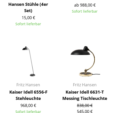
Hansen Stühle (4er
ab 988,00 €
Spiegel
Set)
Sofort lieferbar
Figuren & Miniaturen
15,00 €
Sofort lieferbar
Vasen
Tabletts
Büroutensilien
Aufbewahrungsboxen
Decken
Kissen
Fritz Hansen
Fritz Hansen
Teppiche
Kaiser Idell 6556-F
Kaiser Idell 6631-T
Vorhänge
Stehleuchte
Messing Tischleuchte
968,00 €
838,00 €
... alle Accessoires
545,00 €
Sofort lieferbar