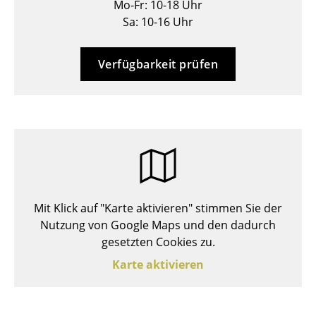
Mo-Fr: 10-18 Uhr
Hocker
Sa: 10-16 Uhr
Bänke & Liegen
Verfügbarkeit prüfen
Sitzsäcke
Gartenstühle
Kinderstühle
Schaukelstühle
Bürodrehstühle
Mit Klick auf "Karte aktivieren" stimmen Sie der
Konferenzstühle
Nutzung von Google Maps und den dadurch
gesetzten Cookies zu.
Bürosessel
Karte aktivieren
Einzelteile
... alle Sitzmöbel