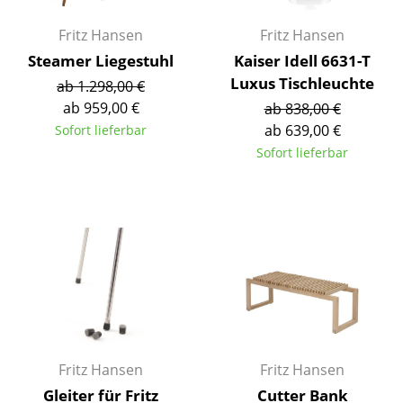
Akkuleuchten
Fritz Hansen
Fritz Hansen
... alle Leuchten
Steamer Liegestuhl
Kaiser Idell 6631-T
Luxus Tischleuchte
ab 1.298,00 €
Betten
ab 959,00 €
ab 838,00 €
ab 639,00 €
Sofort lieferbar
Doppelbetten
Sofort lieferbar
Einzelbetten
Stapelbetten
Kinderbetten
Nachttische & Bettzubehör
... alle Betten
Accessoires
Fritz Hansen
Fritz Hansen
Uhren
Gleiter für Fritz
Cutter Bank