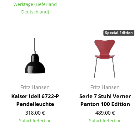
Werktage (Lieferland
Büro
Deutschland)
Arbeitsplatz
Special Edition
Management Büro
Konferenzraum
Empfang
Cafeteria
Branchenlösungen
Fritz Hansen
Fritz Hansen
Kaiser Idell 6722-P
Serie 7 Stuhl Verner
Sicheres Arbeiten
Pendelleuchte
Panton 100 Edition
318,00 €
489,00 €
Hersteller & Designer
Sofort lieferbar
Sofort lieferbar
Hersteller