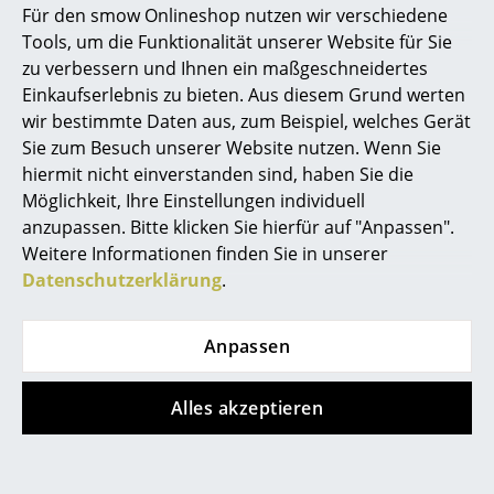
Fritz Hansen
Fritz Hansen
Für den smow Onlineshop nutzen wir verschiedene
Cutter Hocker
Director's Chair
Marcel Breuer
Tools, um die Funktionalität unserer Website für Sie
Outdoor
ab 437,00 €
zu verbessern und Ihnen ein maßgeschneidertes
Philippe Starck
ab 619,00 €
Sofort lieferbar
Einkaufserlebnis zu bieten. Aus diesem Grund werten
Sofort lieferbar
wir bestimmte Daten aus, zum Beispiel, welches Gerät
Verner Panton
Sie zum Besuch unserer Website nutzen. Wenn Sie
... alle Designer A-Z
hiermit nicht einverstanden sind, haben Sie die
Möglichkeit, Ihre Einstellungen individuell
anzupassen. Bitte klicken Sie hierfür auf "Anpassen".
Themen
Weitere Informationen finden Sie in unserer
Neu bei smow
Datenschutzerklärung
.
Inspiration
Anpassen
Special Editions
Fritz Hansen
Fritz Hansen
Designklassiker
Alles akzeptieren
Cutter Garderobe
Drop Stuhl
ab 758,00 €
348,00 €
Frauen im Design
Sofort lieferbar
Sofort lieferbar