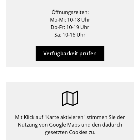
Hocker
Öffnungszeiten:
Mo-Mi: 10-18 Uhr
Bänke & Liegen
Do-Fr: 10-19 Uhr
Sitzsäcke
Sa: 10-16 Uhr
Gartenstühle
Verfügbarkeit prüfen
Kinderstühle
Schaukelstühle
Bürodrehstühle
Konferenzstühle
Bürosessel
Mit Klick auf "Karte aktivieren" stimmen Sie der
Einzelteile
Nutzung von Google Maps und den dadurch
gesetzten Cookies zu.
... alle Sitzmöbel