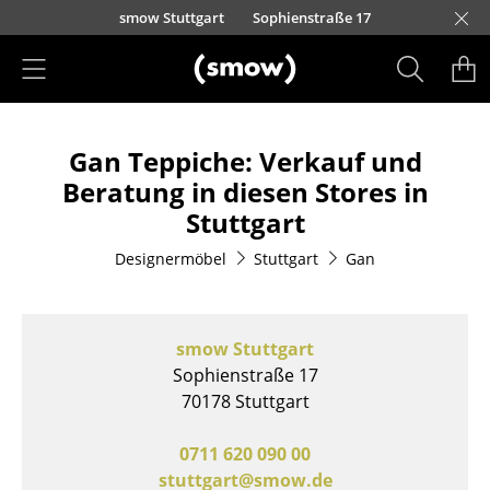
Direkt zum Inhalt
nscheider Straße 30-32
nauer Landstraße 140
urfürstendamm 100
eo-Wohleb-Straße 6/8
ohenzollernstraße 70
nnere Laufer Gasse 24
Kaufbeurer Straße 91
Barbarossastraße 39
Waidmarkt 11
Schmiedestraße 8
Holzstraße 32
Zollernstraße 29
Vorderer Eckweg 37
Lorettostraße 28
Kronengasse 15
Domstraße 18
Burgplatz 2
smow Stuttgart
Sophienstraße 17
Produkte
Gan Teppiche: Verkauf und
Sitzmöbel
Beratung in diesen Stores in
Esszimmerstühle
Stuttgart
Sofas
Designermöbel
Stuttgart
Gan
Sessel
Loungesessel
smow Stuttgart
Sophienstraße 17
Stühle
70178 Stuttgart
Freischwinger
0711 620 090 00
Barhocker
stuttgart@smow.de