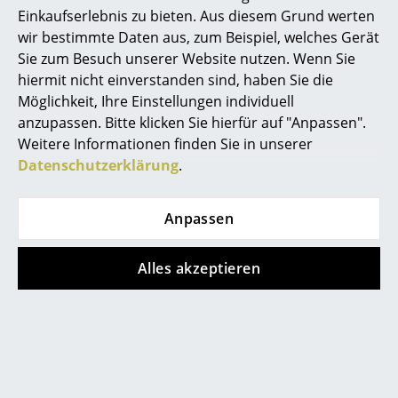
Einkaufserlebnis zu bieten. Aus diesem Grund werten
Räume
wir bestimmte Daten aus, zum Beispiel, welches Gerät
Sie zum Besuch unserer Website nutzen. Wenn Sie
Zuhause
hiermit nicht einverstanden sind, haben Sie die
Möglichkeit, Ihre Einstellungen individuell
Wohnzimmer
anzupassen. Bitte klicken Sie hierfür auf "Anpassen".
Esszimmer
Weitere Informationen finden Sie in unserer
Datenschutzerklärung
.
Schlafzimmer
Kinderzimmer
Anpassen
Arbeitszimmer
Alles akzeptieren
Diele
Badezimmer
Stauraum
Balkon & Garten