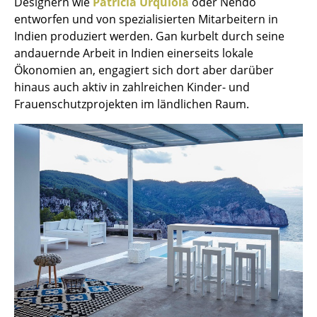
Designern wie
Patricia Urquiola
oder Nendo
Kleinaufbewahrung
entworfen und von spezialisierten Mitarbeitern in
Indien produziert werden. Gan kurbelt durch seine
Einzelteile
andauernde Arbeit in Indien einerseits lokale
Ökonomien an, engagiert sich dort aber darüber
... alle Aufbewahrungsmöbel
hinaus auch aktiv in zahlreichen Kinder- und
Frauenschutzprojekten im ländlichen Raum.
Licht
Hängeleuchten & Deckenleuchten
Tischleuchten
Schreibtischleuchten
Stehleuchten & Leseleuchten
Bodenleuchten
Wandleuchten
Outdoor-Leuchten