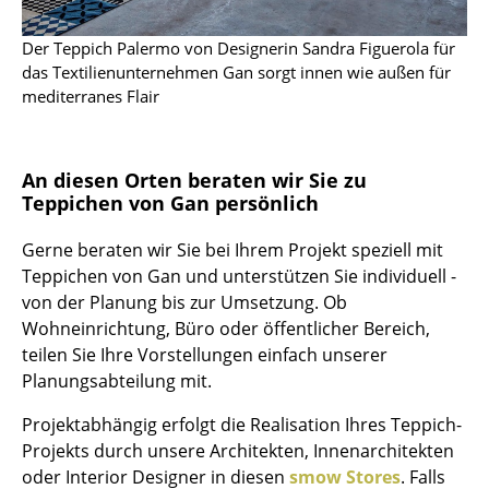
Akkuleuchten
Der Teppich Palermo von Designerin Sandra Figuerola für
... alle Leuchten
das Textilienunternehmen Gan sorgt innen wie außen für
mediterranes Flair
Betten
Doppelbetten
An diesen Orten beraten wir Sie zu
Teppichen von Gan persönlich
Einzelbetten
Stapelbetten
Gerne beraten wir Sie bei Ihrem Projekt speziell mit
Teppichen von Gan und unterstützen Sie individuell -
Kinderbetten
von der Planung bis zur Umsetzung. Ob
Wohneinrichtung, Büro oder öffentlicher Bereich,
Nachttische & Bettzubehör
teilen Sie Ihre Vorstellungen einfach unserer
... alle Betten
Planungsabteilung mit.
Projektabhängig erfolgt die Realisation Ihres Teppich-
Accessoires
Projekts durch unsere Architekten, Innenarchitekten
Uhren
oder Interior Designer in diesen
smow Stores
. Falls