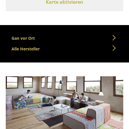
Karte aktivieren
Tische
Esstische
Beistelltische
Gan vor Ort
Couchtische
Alle Hersteller
Schreibtische
Sekretäre & PC-Tische
Konferenztische
Stehtische & Stehpulte
Kindertische
Gartentische
Servierwagen