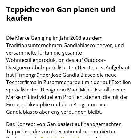
Einzelteile
Teppiche von Gan planen und
kaufen
... alle Tische
Aufbewahren
Die Marke Gan ging im Jahr 2008 aus dem
Traditionsunternehmen Gandiablasco hervor, und
Regale & Schränke
versammelte fortan die gesamte
Bücherregale
Wohntextilienproduktion des auf Outdoor-
Designermöbel spezialisierten Herstellers. Aufgebaut
Wandregale
hat Firmengründer José Gandia Blasco die neue
Tochterfirma in Zusammenarbeit mit der auf Textilien
Sideboards & Kommoden
spezialisierten Designerin Mapi Millet. Es sollte eine
TV Möbel
Marke mit individuellem Profil entstehen, die mit der
Firmenphilosophie und dem Programm von
Beistell- & Rollcontainer
Gandiablasco aber eng verbunden bleibt.
Barmöbel
Das Konzept von Gan basiert auf handgemachten
Teppichen, die von international renommierten
Garderoben