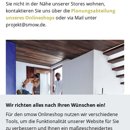
Sie nicht in der Nähe unserer Stores wohnen,
Spiegel
kontaktieren Sie uns über die
Planungsabteilung
unseres Onlineshops
oder via Mail unter
Figuren & Miniaturen
projekt@smow.de.
Vasen
Tabletts
Büroutensilien
Aufbewahrungsboxen
Decken
Kissen
Teppiche
Wir richten alles nach Ihren Wünschen ein!
Vorhänge
Für den smow Onlineshop nutzen wir verschiedene
Tools, um die Funktionalität unserer Website für Sie
... alle Accessoires
zu verbessern und Ihnen ein maßgeschneidertes