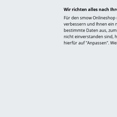
Wir richten alles nach I
Für den smow Onlineshop nu
verbessern und Ihnen ein 
bestimmte Daten aus, zum 
nicht einverstanden sind, h
hierfür auf "Anpassen". We
Campfire
7.9
Lieferbar
(Standardli
Her