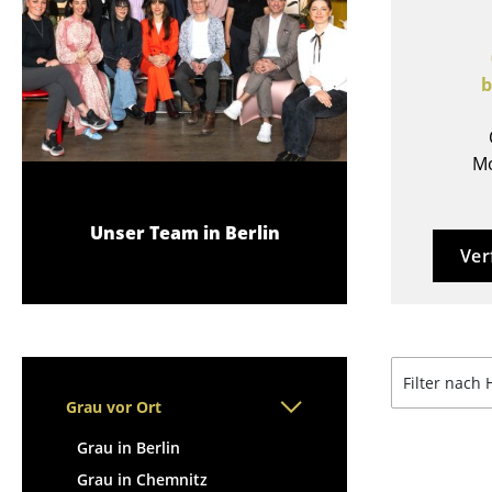
Stehpulte
Hocker
Kindertische
Bänke & Liegen
Gartentische
Sitzsäcke
b
Servierwagen
Gartenstühle
Einzelteile
Kinderstühle
... alle Tische
Mo
Schaukelstühle
Bürodrehstühle
Konferenzstühle
Unser Team in Berlin
Ver
Bürosessel
Einzelteile
... alle Sitzmöbel
Filter nach 
Grau vor Ort
Grau in Berlin
Grau in Chemnitz