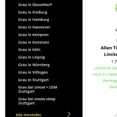
Grau in Düsseldorf
Grau in Freiburg
Grau in Hamburg
Grau in Hannover
Grau in Kempten
Grau in Konstanz
Alien T
Grau in Köln
Limit
Grau in Leipzig
1.7
Grau in Nürnberg
Limitierte S
Grau in Villingen
noch 9 x liefe
Grau in Stuttgart
Werktag
Deut
Grau bei smow × USM
Stuttgart
Grau bei smow sleep
Stuttgart
Alle Hersteller