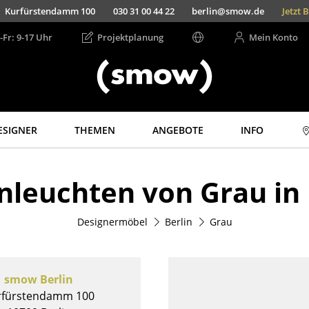
Kurfürstendamm 100
030 31 00 44 22
berlin@smow.de
Jetzt 
-Fr: 9-17 Uhr
Projektplanung
Mein Konto
ESIGNER
THEMEN
ANGEBOTE
INFO
Aufbewahren
Licht
nleuchten von Grau in 
Regale & Schränke
Hängeleuchten &
Deckenleuchten
Bücherregale
Tischleuchten
Designermöbel
Berlin
Grau
Wandregale
Schreibtischleuchten
Sideboards &
Kommoden
Stehleuchten &
Leseleuchten
TV Möbel
smow Berlin
Bodenleuchten
Beistell- &
rfürstendamm 100
Rollcontainer
Wandleuchten