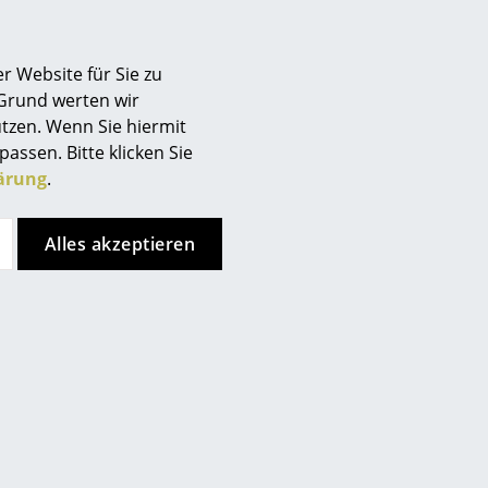
(Standardlieferaussage des
Sofort lieferbar
Berlin
Herstellers)
Chemnitz
r Website für Sie zu
Düsseldorf
 Grund werten wir
Essen
tzen. Wenn Sie hiermit
Frankfurt
passen. Bitte klicken Sie
Freiburg
ärung
.
Hamburg
Hannover
Alles akzeptieren
Kempten
Köln
Konstanz
Leipzig
Mainz
München
Nürnberg
Schwarzwald