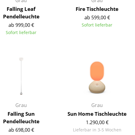
Grau
Grau
Falling Leaf
Fire Tischleuchte
Pendelleuchte
ab 599,00 €
ab 999,00 €
Sofort lieferbar
Sofort lieferbar
Unternehmen
Über uns
smow vor Ort
Katalog
Jobs bei smow
Arbeiten bei smow
Newsletter
Journal
Grau
Grau
Presse
Falling Sun
Sun Home Tischleuchte
Impressum
Pendelleuchte
1.290,00 €
Stores
ab 698,00 €
Lieferbar in 3-5 Wochen