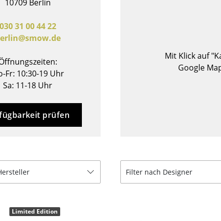
10709 Berlin
Barmöbel
Outdoor-Leuchten
Garderoben
Akkuleuchten
030 31 00 44 22
erlin@smow.de
Kleinaufbewahrung
... alle Leuchten
Einzelteile
Mit Klick auf "
Öffnungszeiten:
... alle Aufbewahrungsmöbel
Google Map
-Fr: 10:30-19 Uhr
Sa: 11-18 Uhr
USM Haller Konfigurator
fügbarkeit prüfen
Zuhause
Hersteller
Filter nach Designer
Wohnzimmer
Esszimmer
Limited Edition
Schlafzimmer