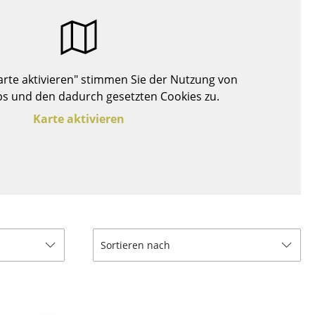
Decken
Kissen
Teppiche
Vorhänge
Karte aktivieren" stimmen Sie der Nutzung von
... alle Accessoires
s und den dadurch gesetzten Cookies zu.
Karte aktivieren
Büro
Sortieren nach
Arbeitsplatz
Management Büro
Konferenzraum