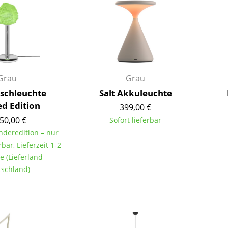
Kinderzimmer
Arbeitszimmer
Diele
Badezimmer
Stauraum
Balkon & Garten
Grau
Grau
ischleuchte
Salt Akkuleuchte
Hersteller
Designer
ed Edition
399,00 €
50,00 €
Artemide
Alvar Aalto
Sofort lieferbar
onderedition – nur
Cassina
Arne Jacobsen
rbar, Lieferzeit 1-2
Fritz Hansen
Charles & Ray Eames
e (Lieferland
HAY
Eero Saarinen
schland)
Knoll International
Egon Eiermann
Louis Poulsen
Eileen Gray
Muuto
Jean Prouvé
Nils Holger Moormann
Le Corbusier