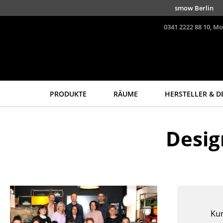
Direkt zum Inhalt
smow Berlin
0341 2222 88 10, Mo
PRODUKTE
RÄUME
HERSTELLER & D
Sitzmöbel
Tische
Desig
Esszimmerstühle
Esstische
Sofas
Beistelltische
Sessel
Couchtische
Loungesessel
Schreibtische
Stühle
Sekretäre & PC-Tische
Freischwinger
Konferenztische
Ku
Barhocker
Stehtische &