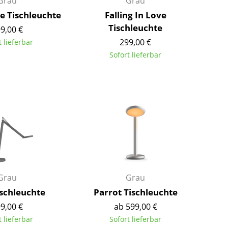
Grau
Grau
Farbwelten
 Tischleuchte
Falling In Love
Das Original
Tischleuchte
9,00 €
Geschenkideen
299,00 €
t lieferbar
Sofort lieferbar
ervice
ontakt
ezahlung
ersand
AQ
ückgabe & Umtausch
sere Vorteile auf einen Blick
GB
Grau
Grau
atenschutz
ischleuchte
Parrot Tischleuchte
9,00 €
ab 599,00 €
Projektplanung
t lieferbar
Sofort lieferbar