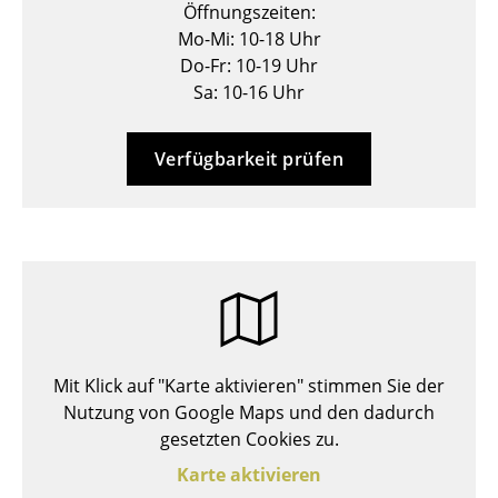
Öffnungszeiten:
Hocker
Mo-Mi: 10-18 Uhr
Do-Fr: 10-19 Uhr
Bänke & Liegen
Sa: 10-16 Uhr
Sitzsäcke
Verfügbarkeit prüfen
Gartenstühle
Kinderstühle
Schaukelstühle
Bürodrehstühle
Konferenzstühle
Bürosessel
Mit Klick auf "Karte aktivieren" stimmen Sie der
Nutzung von Google Maps und den dadurch
Einzelteile
gesetzten Cookies zu.
... alle Sitzmöbel
Karte aktivieren