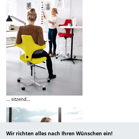
... alle Hersteller A-Z
Designer
Alvar Aalto
Arne Jacobsen
Charles & Ray Eames
Eero Saarinen
Egon Eiermann
... sitzend...
Eileen Gray
Jean Prouvé
Le Corbusier
Wir richten alles nach Ihren Wünschen ein!
Ludwig Mies van der Rohe