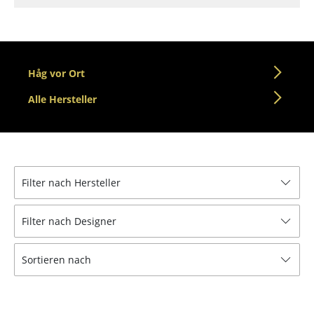
Tische
Esstische
Håg vor Ort
Beistelltische
Alle Hersteller
Couchtische
Schreibtische
Sekretäre & PC-Tische
Filter nach Hersteller
Konferenztische
Stehtische & Stehpulte
Filter nach Designer
Kindertische
Sortieren nach
Gartentische
Servierwagen