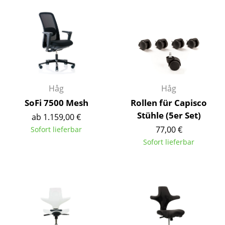
Einzelteile
... alle Tische
Aufbewahren
Regale & Schränke
Håg
Håg
Bücherregale
SoFi 7500 Mesh
Rollen für Capisco
Wandregale
Stühle (5er Set)
ab 1.159,00 €
77,00 €
Sofort lieferbar
Sideboards & Kommoden
Sofort lieferbar
TV Möbel
Beistell- & Rollcontainer
Barmöbel
Garderoben