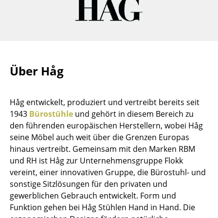
Räume
Zuhause
Wohnzimmer
Über Håg
Esszimmer
Schlafzimmer
Håg entwickelt, produziert und vertreibt bereits seit
1943
Bürostühle
und gehört in diesem Bereich zu
Kinderzimmer
den führenden europäischen Herstellern, wobei Håg
Arbeitszimmer
seine Möbel auch weit über die Grenzen Europas
hinaus vertreibt. Gemeinsam mit den Marken RBM
Diele
und RH ist Håg zur Unternehmensgruppe Flokk
vereint, einer innovativen Gruppe, die Bürostuhl- und
Badezimmer
sonstige Sitzlösungen für den privaten und
Stauraum
gewerblichen Gebrauch entwickelt. Form und
Funktion gehen bei Håg Stühlen Hand in Hand. Die
Balkon & Garten