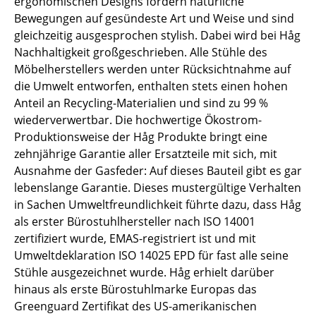
ergonomischen Designs fördern natürliche
Bewegungen auf gesündeste Art und Weise und sind
Büro
gleichzeitig ausgesprochen stylish. Dabei wird bei Håg
Nachhaltigkeit großgeschrieben. Alle Stühle des
Arbeitsplatz
Möbelherstellers werden unter Rücksichtnahme auf
Management Büro
die Umwelt entworfen, enthalten stets einen hohen
Anteil an Recycling-Materialien und sind zu 99 %
Konferenzraum
wiederverwertbar. Die hochwertige Ökostrom-
Produktionsweise der Håg Produkte bringt eine
Empfang
zehnjährige Garantie aller Ersatzteile mit sich, mit
Cafeteria
Ausnahme der Gasfeder: Auf dieses Bauteil gibt es gar
lebenslange Garantie. Dieses mustergültige Verhalten
Branchenlösungen
in Sachen Umweltfreundlichkeit führte dazu, dass Håg
als erster Bürostuhlhersteller nach ISO 14001
Sicheres Arbeiten
zertifiziert wurde, EMAS-registriert ist und mit
Umweltdeklaration ISO 14025 EPD für fast alle seine
Hersteller & Designer
Stühle ausgezeichnet wurde. Håg erhielt darüber
Hersteller
hinaus als erste Bürostuhlmarke Europas das
Greenguard Zertifikat des US-amerikanischen