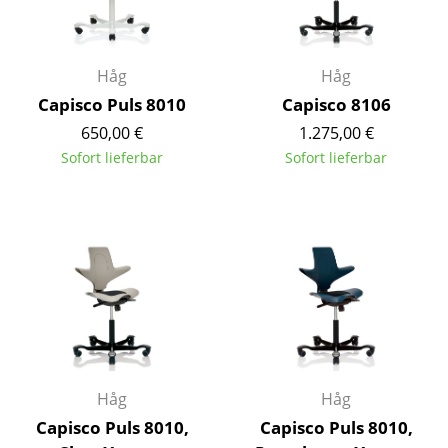
Kleinaufbewahrung
Einzelteile
Håg
Håg
... alle Aufbewahrungsmöbel
Capisco Puls 8010
Capisco 8106
650,00 €
1.275,00 €
Licht
Sofort lieferbar
Sofort lieferbar
Hängeleuchten & Deckenleuchten
Tischleuchten
Schreibtischleuchten
Stehleuchten & Leseleuchten
Bodenleuchten
Wandleuchten
Håg
Håg
Capisco Puls 8010,
Capisco Puls 8010,
Outdoor-Leuchten