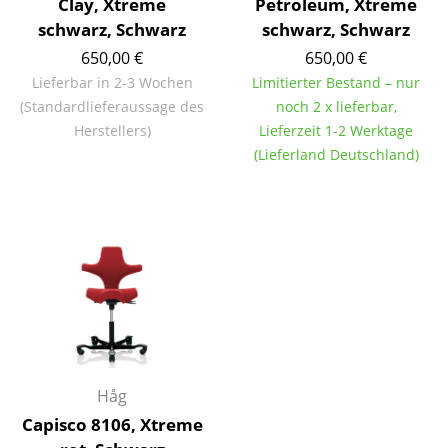
Clay, Xtreme
Petroleum, Xtreme
Akkuleuchten
schwarz, Schwarz
schwarz, Schwarz
650,00 €
650,00 €
... alle Leuchten
Lieferbar in 2-3 Wochen
Limitierter Bestand – nur
Betten
(Standardlieferaussage des
noch 2 x lieferbar,
Herstellers)
Lieferzeit 1-2 Werktage
Doppelbetten
(Lieferland Deutschland)
Einzelbetten
Stapelbetten
Kinderbetten
Nachttische & Bettzubehör
... alle Betten
Accessoires
Håg
Capisco 8106, Xtreme
Uhren