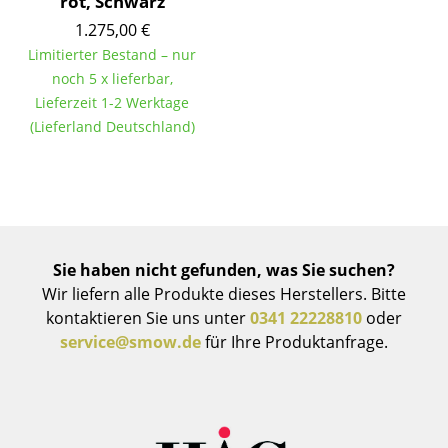
rot, Schwarz
Spiegel
1.275,00 €
Limitierter Bestand – nur
Figuren & Miniaturen
noch 5 x lieferbar,
Lieferzeit 1-2 Werktage
Vasen
(Lieferland Deutschland)
Tabletts
Büroutensilien
Aufbewahrungsboxen
Decken
Sie haben nicht gefunden, was Sie suchen?
Wir liefern alle Produkte dieses Herstellers. Bitte
Kissen
kontaktieren Sie uns unter
0341 22228810
oder
service@smow.de
für Ihre Produktanfrage.
Teppiche
Vorhänge
... alle Accessoires