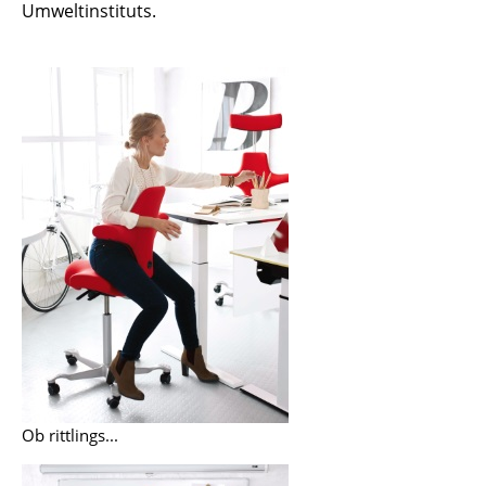
Artemide
Umweltinstituts.
Cassina
Fritz Hansen
HAY
Knoll International
Louis Poulsen
Muuto
Nils Holger Moormann
Richard Lampert
Thonet
USM Haller
Ob rittlings...
Vitra