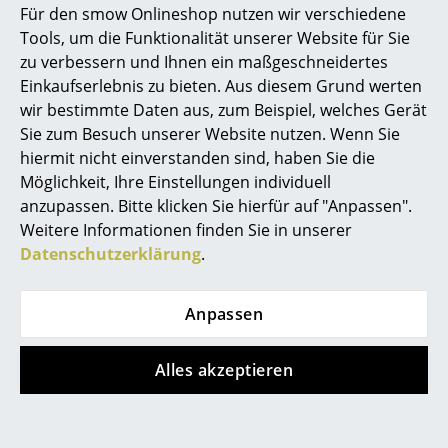
Für den smow Onlineshop nutzen wir verschiedene
Marcel Breuer
Tools, um die Funktionalität unserer Website für Sie
zu verbessern und Ihnen ein maßgeschneidertes
Philippe Starck
Einkaufserlebnis zu bieten. Aus diesem Grund werten
wir bestimmte Daten aus, zum Beispiel, welches Gerät
Verner Panton
Sie zum Besuch unserer Website nutzen. Wenn Sie
... alle Designer A-Z
hiermit nicht einverstanden sind, haben Sie die
Möglichkeit, Ihre Einstellungen individuell
anzupassen. Bitte klicken Sie hierfür auf "Anpassen".
Themen
Weitere Informationen finden Sie in unserer
... oder stehend...
Neu bei smow
Datenschutzerklärung
.
Inspiration
...der Capisco kombiniert in jeder Position höchsten
Anpassen
Komfort nach ergonomischen Maßstäben mit hohem
Special Editions
Designanspruch!
Designklassiker
Alles akzeptieren
Ergonomisches Wunderkind
Frauen im Design
Als erster und bisher einziger in der