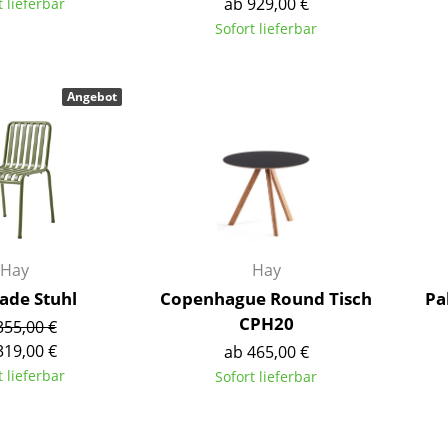
ab 929,00 €
t lieferbar
Farbwelten
Sofort lieferbar
Das Original
Geschenkideen
Angebot
ervice
ontakt
ezahlung
ersand
AQ
Hay
Hay
ückgabe & Umtausch
sade Stuhl
Copenhague Round Tisch
Pa
sere Vorteile auf einen Blick
CPH20
355,00 €
GB
319,00 €
ab 465,00 €
atenschutz
t lieferbar
Sofort lieferbar
Projektplanung