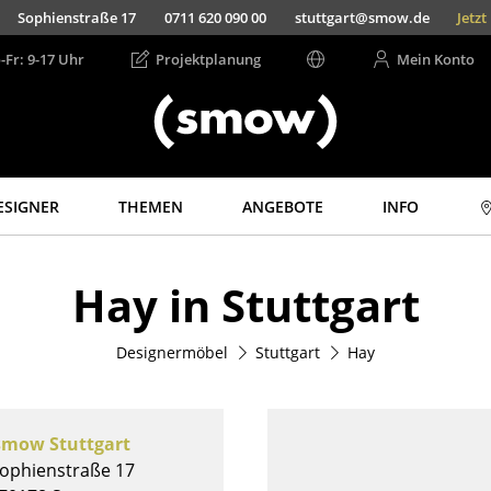
Sophienstraße 17
0711 620 090 00
stuttgart@smow.de
Jetz
-Fr: 9-17 Uhr
Projektplanung
Mein Konto
ESIGNER
THEMEN
ANGEBOTE
INFO
Aufbewahren
Licht
Hay in Stuttgart
Regale & Schränke
Hängeleuchten &
Deckenleuchten
Bücherregale
Tischleuchten
Designermöbel
Stuttgart
Hay
Wandregale
Schreibtischleuchten
Sideboards &
Kommoden
Stehleuchten &
Leseleuchten
TV Möbel
smow Stuttgart
Bodenleuchten
Beistell- &
ophienstraße 17
Rollcontainer
Wandleuchten