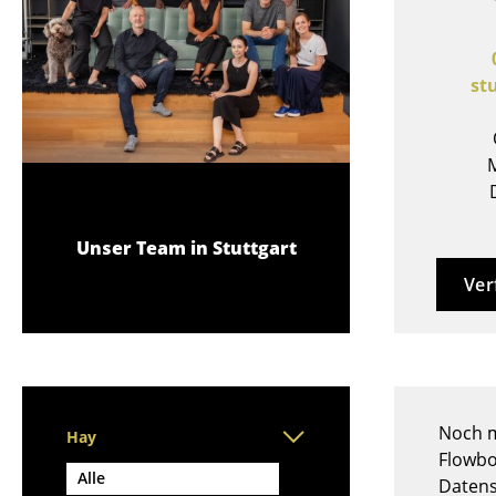
Stehpulte
Hocker
Kindertische
Bänke & Liegen
Gartentische
Sitzsäcke
st
Servierwagen
Gartenstühle
Einzelteile
Kinderstühle
... alle Tische
M
Schaukelstühle
Bürodrehstühle
Konferenzstühle
Unser Team in Stuttgart
Bürosessel
Ver
Einzelteile
... alle Sitzmöbel
Noch m
Hay
Flowbo
Alle
Datens