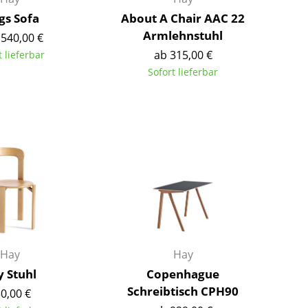
Richard Lampert
Ludwig Mies van der Rohe
s Sofa
About A Chair AAC 22
Thonet
Marcel Breuer
Armlehnstuhl
.540,00 €
USM Haller
Philippe Starck
ab 315,00 €
t lieferbar
Vitra
Verner Panton
Sofort lieferbar
... alle Hersteller A-Z
... alle Designer A-Z
Neu bei smow
Inspiration
Special Editions
Designklassiker
Frauen im Design
Bauhaus Design
Midcentury Design
Skandinavisches De
Hay
Hay
Italienisches Design
y Stuhl
Copenhague
Nachhaltiges Desig
Schreibtisch CPH90
0,00 €
Natürliche Material