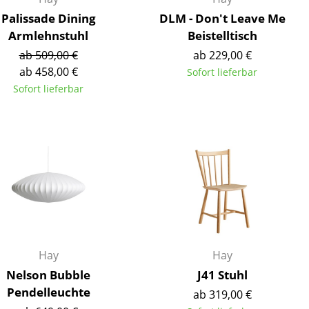
Palissade Dining
DLM - Don't Leave Me
Armlehnstuhl
Beistelltisch
ab 509,00 €
ab 229,00 €
ab 458,00 €
Sofort lieferbar
Sofort lieferbar
sign
Hay
Hay
Nelson Bubble
J41 Stuhl
n
Pendelleuchte
ab 319,00 €
ien