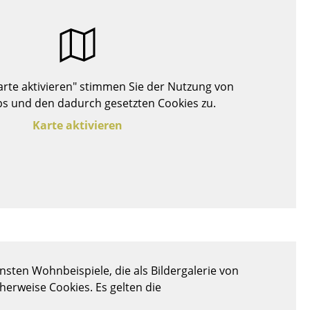
Decken
Kissen
Teppiche
Vorhänge
Karte aktivieren" stimmen Sie der Nutzung von
... alle Accessoires
s und den dadurch gesetzten Cookies zu.
Karte aktivieren
Büro
Arbeitsplatz
sten Wohnbeispiele, die als Bildergalerie von
Management Büro
cherweise Cookies. Es gelten die
Konferenzraum