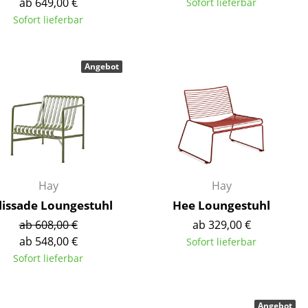
ab 649,00 €
Sofort lieferbar
Sofort lieferbar
Angebot
Unternehmen
Über uns
smow vor Ort
Katalog
Jobs bei smow
Hay
Hay
Arbeiten bei smow
lissade Loungestuhl
Hee Loungestuhl
Newsletter
ab 608,00 €
ab 329,00 €
Journal
ab 548,00 €
Sofort lieferbar
Presse
Sofort lieferbar
Impressum
Stores
Angebot