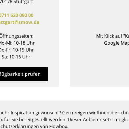
70178 Stuttgart
Barmöbel
Outdoor-Leuchten
Garderoben
Akkuleuchten
0711 620 090 00
uttgart@smow.de
Kleinaufbewahrung
... alle Leuchten
Einzelteile
Öffnungszeiten:
Mit Klick auf "
... alle Aufbewahrungsmöbel
o-Mi: 10-18 Uhr
Google Map
Do-Fr: 10-19 Uhr
USM Haller Konfigurator
Sa: 10-16 Uhr
fügbarkeit prüfen
Zuhause
Wohnzimmer
ehr Inspiration gewünscht? Gern zeigen wir Ihnen die schön
Esszimmer
x für Sie bereitgestellt werden. Dieser Anbieter setzt mögli
Schlafzimmer
chutzerklärungen von Flowbox.