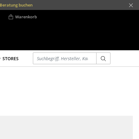
t Beratung buchen
Warenkorb
Einen Suchbegriff eingeben
STORES
Betten
Accessoires
Doppelbetten
Uhren
Einzelbetten
Spiegel
Stapelbetten
Figuren & Miniaturen
Kinderbetten
Vasen
Nachttische &
Tabletts
Bettzubehör
Büroutensilien
... alle Betten
Aufbewahrungsboxen