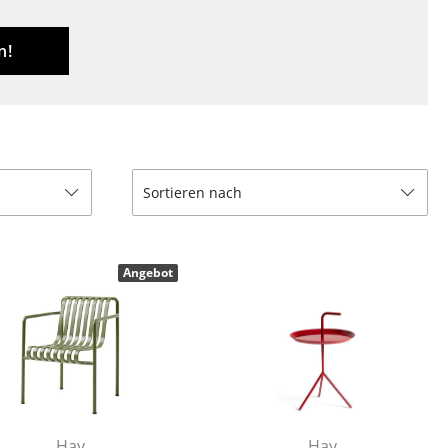
Empfang
Cafeteria
n!
Branchenlösungen
Sicheres Arbeiten
Sortieren nach
Das Original
Angebot
Hay
Hay