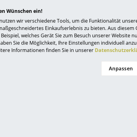
Einrichtungsberatung
hren Wünschen ein!
Referenzen
tzen wir verschiedene Tools, um die Funktionalität unsere
maßgeschneidertes Einkaufserlebnis zu bieten. Aus diesem
smow Kompass
Beispiel, welches Gerät Sie zum Besuch unserer Website nu
aben Sie die Möglichkeit, Ihre Einstellungen individuell anzu
itere Informationen finden Sie in unserer
Datenschutzerkl
Hay
Hay
teppkissen für
Buoy Glass
sade Stuhl
Pendelleuchte
Anpassen
115,00 €
ab 139,00 €
103,00 €
Sofort lieferbar
t lieferbar