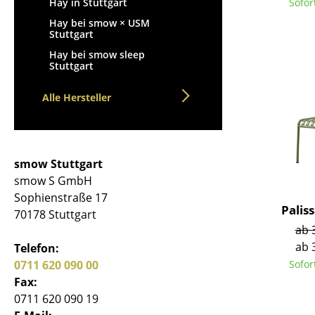
Sofor
Hay in Stuttgart
Hay bei smow × USM
Stuttgart
Hay bei smow sleep
Stuttgart
S
Alle Hersteller
K
B
V
smow Stuttgart
F
smow S GmbH
R
Sophienstraße 17
Palis
Un
70178 Stuttgart
ab 
A
ab 
Telefon:
D
Sofor
0711 620 090 00
Fax:
0711 620 090 19