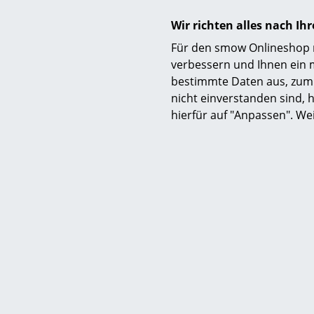
E-Mail:
stuttgart@smow.de
Wir richten alles nach I
Für den smow Onlineshop nu
Öffnungszeiten:
verbessern und Ihnen ein 
Mo-Mi:
10-18 Uhr
bestimmte Daten aus, zum 
Do-Fr:
10-19 Uhr
nicht einverstanden sind, h
Sa:
10-16 Uhr
hierfür auf "Anpassen". We
Weiches S
smow Stuttgart bei
Palis
ab 
ab 
Sofor