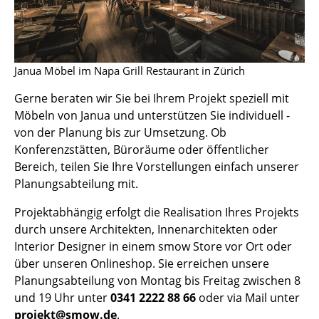
Akkuleuchten
... alle Leuchten
Janua Möbel im Napa Grill Restaurant in Zürich
Betten
Gerne beraten wir Sie bei Ihrem Projekt speziell mit
Doppelbetten
Möbeln von Janua und unterstützen Sie individuell -
von der Planung bis zur Umsetzung. Ob
Einzelbetten
Konferenzstätten, Büroräume oder öffentlicher
Stapelbetten
Bereich, teilen Sie Ihre Vorstellungen einfach unserer
Planungsabteilung mit.
Kinderbetten
Projektabhängig erfolgt die Realisation Ihres Projekts
Nachttische & Bettzubehör
durch unsere Architekten, Innenarchitekten oder
Interior Designer in einem smow Store vor Ort oder
... alle Betten
über unseren Onlineshop. Sie erreichen unsere
Planungsabteilung von Montag bis Freitag zwischen 8
Accessoires
und 19 Uhr unter
0341 2222 88 66
oder via Mail unter
Uhren
projekt@smow.de
.