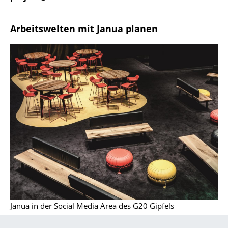
Spiegel
Arbeitswelten mit Janua planen
Figuren & Miniaturen
Vasen
Tabletts
Büroutensilien
Aufbewahrungsboxen
Decken
Kissen
Teppiche
Vorhänge
Janua in der Social Media Area des G20 Gipfels
... alle Accessoires