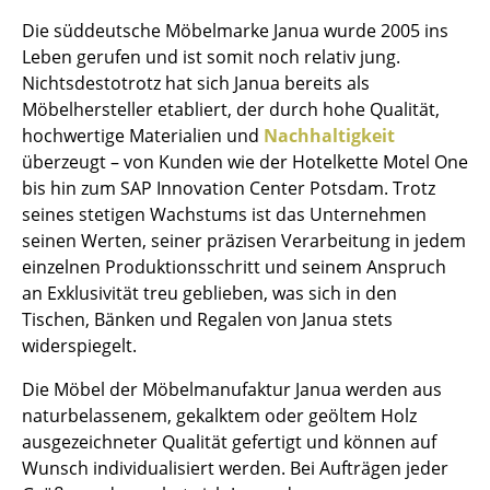
Einzelteile
Die süddeutsche Möbelmarke Janua wurde 2005 ins
Leben gerufen und ist somit noch relativ jung.
... alle Tische
Nichtsdestotrotz hat sich Janua bereits als
Möbelhersteller etabliert, der durch hohe Qualität,
Aufbewahren
hochwertige Materialien und
Nachhaltigkeit
Regale & Schränke
überzeugt – von Kunden wie der Hotelkette Motel One
bis hin zum SAP Innovation Center Potsdam. Trotz
Bücherregale
seines stetigen Wachstums ist das Unternehmen
seinen Werten, seiner präzisen Verarbeitung in jedem
Wandregale
einzelnen Produktionsschritt und seinem Anspruch
Sideboards & Kommoden
an Exklusivität treu geblieben, was sich in den
Tischen, Bänken und Regalen von Janua stets
TV Möbel
widerspiegelt.
Beistell- & Rollcontainer
Die Möbel der Möbelmanufaktur Janua werden aus
naturbelassenem, gekalktem oder geöltem Holz
Barmöbel
ausgezeichneter Qualität gefertigt und können auf
Garderoben
Wunsch individualisiert werden. Bei Aufträgen jeder