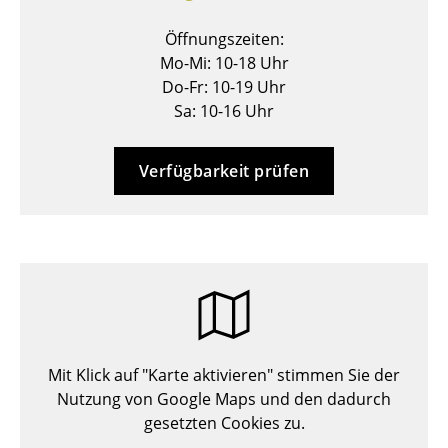
Hocker
Öffnungszeiten:
Mo-Mi: 10-18 Uhr
Bänke & Liegen
Do-Fr: 10-19 Uhr
Sitzsäcke
Sa: 10-16 Uhr
Gartenstühle
Verfügbarkeit prüfen
Kinderstühle
Schaukelstühle
Bürodrehstühle
Konferenzstühle
Bürosessel
Mit Klick auf "Karte aktivieren" stimmen Sie der
Einzelteile
Nutzung von Google Maps und den dadurch
gesetzten Cookies zu.
... alle Sitzmöbel