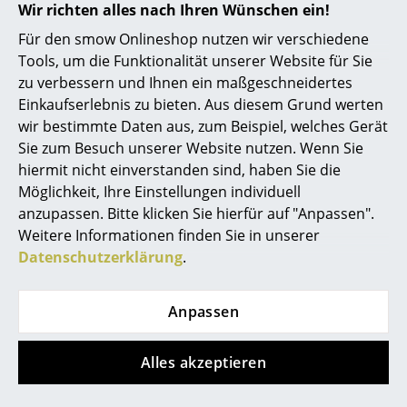
Wir richten alles nach Ihren Wünschen ein!
Räume
Für den smow Onlineshop nutzen wir verschiedene
Tools, um die Funktionalität unserer Website für Sie
Zuhause
zu verbessern und Ihnen ein maßgeschneidertes
Wohnzimmer
Einkaufserlebnis zu bieten. Aus diesem Grund werten
wir bestimmte Daten aus, zum Beispiel, welches Gerät
Esszimmer
Sie zum Besuch unserer Website nutzen. Wenn Sie
hiermit nicht einverstanden sind, haben Sie die
Schlafzimmer
Möglichkeit, Ihre Einstellungen individuell
Kinderzimmer
anzupassen. Bitte klicken Sie hierfür auf "Anpassen".
Weitere Informationen finden Sie in unserer
Arbeitszimmer
Datenschutzerklärung
.
Diele
Linzer Startup Campus mit Tischen von Janua
Anpassen
Badezimmer
Stauraum
Alles akzeptieren
Balkon & Garten