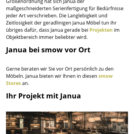
Größenordnung hat sich Janua der
Kleinaufbewahrung
maßgeschneiderten Serienfertigung für Bedürfnisse
jeder Art verschrieben. Die Langlebigkeit und
Einzelteile
Zeitlosigkeit der geradlinigen Janua Möbel tun ihr
... alle Aufbewahrungsmöbel
übriges dafür, dass Janua gerade bei
Projekten
im
Objektbereich immer beliebter wird.
Licht
Janua bei smow vor Ort
Hängeleuchten & Deckenleuchten
Tischleuchten
Gerne beraten wir Sie vor Ort persönlich zu den
Möbeln. Janua bieten wir Ihnen in diesen
smow
Schreibtischleuchten
Stores
an.
Stehleuchten & Leseleuchten
Ihr Projekt mit Janua
Bodenleuchten
Wandleuchten
Outdoor-Leuchten