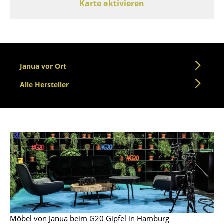
Karte aktivieren
Tische
Esstische
Beistelltische
Janua vor Ort
Couchtische
Alle Hersteller
Schreibtische
Sekretäre & PC-Tische
Konferenztische
Stehtische & Stehpulte
Kindertische
Gartentische
Servierwagen
Möbel von Janua beim G20 Gipfel in Hamburg