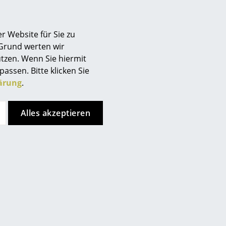
Berlin
Chemnitz
r Website für Sie zu
Düsseldorf
 Grund werten wir
Essen
tzen. Wenn Sie hiermit
Frankfurt
passen. Bitte klicken Sie
Freiburg
ärung
.
Hamburg
Hannover
Alles akzeptieren
Kempten
Köln
Konstanz
Leipzig
Mainz
München
Nürnberg
Schwarzwald