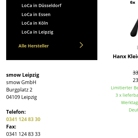
LoCa in Düsseldorf
LoCa in Essen
LoCa in Köln
LoCa in Leipzig
Alle Hersteller
Hanx Klei
33
smow Leipzig
23
smow GmbH
Limitierter 
Burgplatz 2
3 x lieferba
04109 Leipzig
Werktag
Deut
Telefon:
0341 124 83 30
Fax:
0341 124 83 33