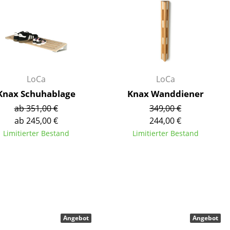
Empfang
Cafeteria
Branchenlösungen
Sicheres Arbeiten
LoCa
LoCa
Knax Schuhablage
Knax Wanddiener
Das Original
ab 351,00 €
349,00 €
ab 245,00 €
244,00 €
Limitierter Bestand
Limitierter Bestand
Angebot
Angebot