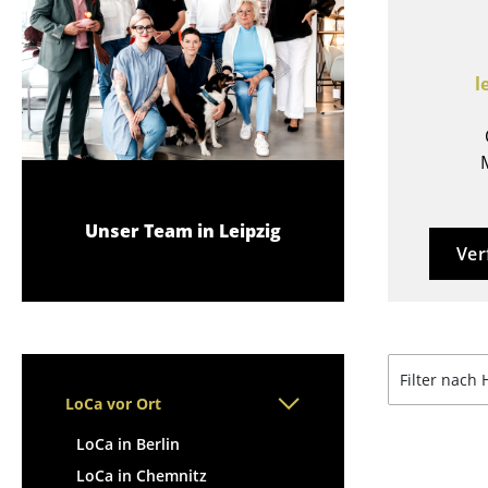
Stehpulte
Hocker
Kindertische
Bänke & Liegen
Gartentische
Sitzsäcke
l
Servierwagen
Gartenstühle
Einzelteile
Kinderstühle
... alle Tische
Schaukelstühle
Bürodrehstühle
Konferenzstühle
Unser Team in Leipzig
Ver
Bürosessel
Einzelteile
... alle Sitzmöbel
Filter nach 
LoCa vor Ort
LoCa in Berlin
LoCa in Chemnitz