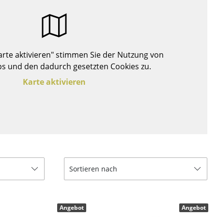
Decken
Kissen
Teppiche
Vorhänge
Karte aktivieren" stimmen Sie der Nutzung von
... alle Accessoires
s und den dadurch gesetzten Cookies zu.
Karte aktivieren
Büro
Sortieren nach
Arbeitsplatz
Management Büro
Angebot
Angebot
Konferenzraum