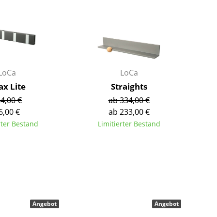
Richard Lampert
Ludwig Mies van der Rohe
Thonet
Marcel Breuer
USM Haller
Philippe Starck
Vitra
Verner Panton
... alle Hersteller A-Z
... alle Designer A-Z
LoCa
LoCa
Neu bei smow
ax Lite
Straights
Inspiration
4,00 €
ab 334,00 €
Special Editions
6,00 €
ab 233,00 €
Designklassiker
rter Bestand
Limitierter Bestand
Frauen im Design
Bauhaus Design
Midcentury Design
Skandinavisches De
Italienisches Design
Nachhaltiges Desig
Angebot
Angebot
Natürliche Material