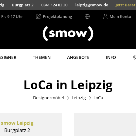
ig
Burgplatz 2
0341 124 83 30
leipzig@smow.de
Jetzt Bera
-Fr: 9-17 Uhr
Projektplanung
Mein Konto
ESIGNER
THEMEN
ANGEBOTE
INFO
Aufbewahren
Licht
LoCa in Leipzig
Regale & Schränke
Hängeleuchten &
Deckenleuchten
Bücherregale
Tischleuchten
Designermöbel
Leipzig
LoCa
Wandregale
Schreibtischleuchten
Sideboards &
Kommoden
Stehleuchten &
Leseleuchten
TV Möbel
smow Leipzig
Bodenleuchten
Beistell- &
Burgplatz 2
Rollcontainer
Wandleuchten