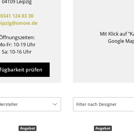
04109 Leipzig
Barmöbel
Outdoor-Leuchten
Garderoben
Akkuleuchten
0341 124 83 30
eipzig@smow.de
Kleinaufbewahrung
... alle Leuchten
Einzelteile
Mit Klick auf "
Öffnungszeiten:
... alle Aufbewahrungsmöbel
Google Map
Mo-Fr: 10-19 Uhr
Sa: 10-16 Uhr
USM Haller Konfigurator
fügbarkeit prüfen
Zuhause
Hersteller
Filter nach Designer
Wohnzimmer
Esszimmer
Angebot
Angebot
Schlafzimmer