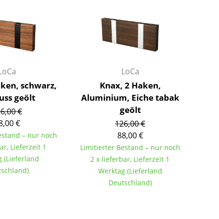
Farbwelten
Das Original
Geschenkideen
ervice
LoCa
LoCa
ontakt
aken, schwarz,
Knax, 2 Haken,
ezahlung
uss geölt
Aluminium, Eiche tabak
ersand
geölt
6,00 €
AQ
8,00 €
126,00 €
ückgabe & Umtausch
88,00 €
Bestand – nur noch
sere Vorteile auf einen Blick
ar, Lieferzeit 1
Limitierter Bestand – nur noch
 (Lieferland
2 x lieferbar, Lieferzeit 1
GB
schland)
Werktag (Lieferland
atenschutz
Deutschland)
Projektplanung