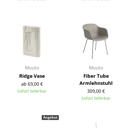
Spiegel
Figuren & Miniaturen
Vasen
Tabletts
Büroutensilien
Aufbewahrungsboxen
Muuto
Muuto
Ridge Vase
Fiber Tube
Decken
Armlehnstuhl
ab 69,00 €
Kissen
309,00 €
Sofort lieferbar
Sofort lieferbar
Teppiche
Vorhänge
Angebot
... alle Accessoires