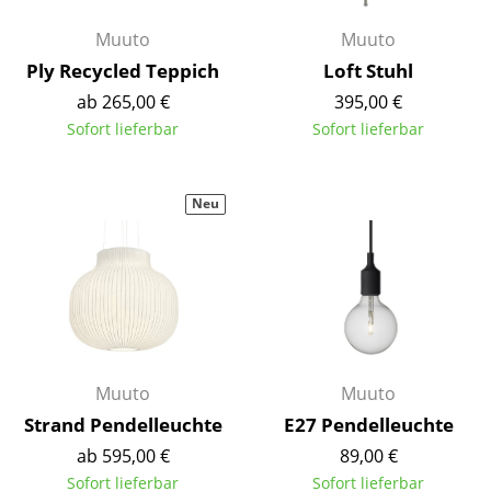
Büro
Muuto
Muuto
Ply Recycled Teppich
Loft Stuhl
Arbeitsplatz
ab 265,00 €
395,00 €
Management Büro
Sofort lieferbar
Sofort lieferbar
Konferenzraum
Neu
Empfang
Cafeteria
Branchenlösungen
Sicheres Arbeiten
Muuto
Muuto
Hersteller & Designer
Strand Pendelleuchte
E27 Pendelleuchte
Hersteller
ab 595,00 €
89,00 €
Sofort lieferbar
Sofort lieferbar