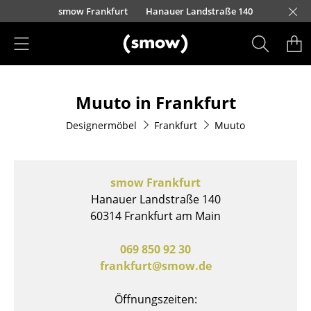
Direkt zum Inhalt
nscheider Straße 30-32
urfürstendamm 100
Barbarossastraße 39
Lorettostraße 28
smow Frankfurt
Hanauer Landstraße 140
smow Schwarzwald
smow Nürnberg
smow München
smow Freiburg
smow Kempten
smow Hannover
smow Stuttgart
smow Konstanz
smow Solothurn
smow Hamburg
smow Mainz
smow Köln
smow Leipzig
L
H
I
Produkte
Muuto in Frankfurt
Sitzmöbel
Designermöbel
Frankfurt
Muuto
Esszimmerstühle
Sofas
smow Frankfurt
Sessel
Hanauer Landstraße 140
60314 Frankfurt am Main
Loungesessel
Stühle
069 850 92 30
frankfurt@smow.de
Freischwinger
Öffnungszeiten:
Barhocker