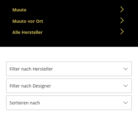
Einzelteile
Muuto
... alle Tische
Muuto vor Ort
Alle Hersteller
Aufbewahren
Regale & Schränke
Bücherregale
Filter nach Hersteller
Wandregale
Sideboards & Kommoden
Filter nach Designer
TV Möbel
Sortieren nach
Beistell- & Rollcontainer
Barmöbel
Garderoben