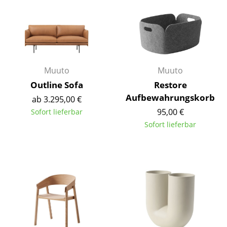
Kleinaufbewahrung
Einzelteile
... alle Aufbewahrungsmöbel
Muuto
Muuto
Licht
Outline Sofa
Restore
Hängeleuchten & Deckenleuchten
Aufbewahrungskorb
ab 3.295,00 €
95,00 €
Sofort lieferbar
Tischleuchten
Sofort lieferbar
Schreibtischleuchten
Stehleuchten & Leseleuchten
Bodenleuchten
Wandleuchten
Outdoor-Leuchten