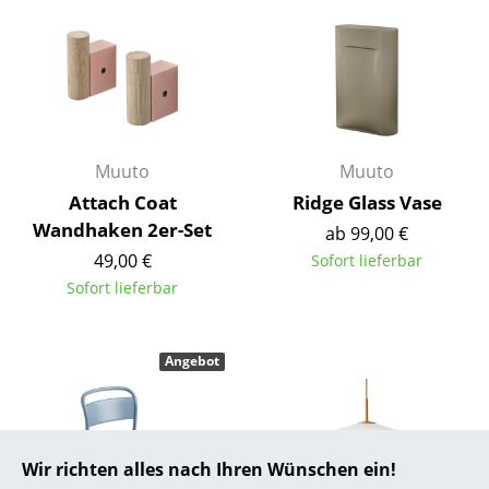
... alle Hersteller A-Z
Designer
Alvar Aalto
Muuto
Muuto
Arne Jacobsen
Attach Coat
Ridge Glass Vase
Charles & Ray Eames
Wandhaken 2er-Set
ab 99,00 €
49,00 €
Sofort lieferbar
Eero Saarinen
Sofort lieferbar
Egon Eiermann
Eileen Gray
Angebot
Jean Prouvé
Le Corbusier
Wir richten alles nach Ihren Wünschen ein!
Ludwig Mies van der Rohe