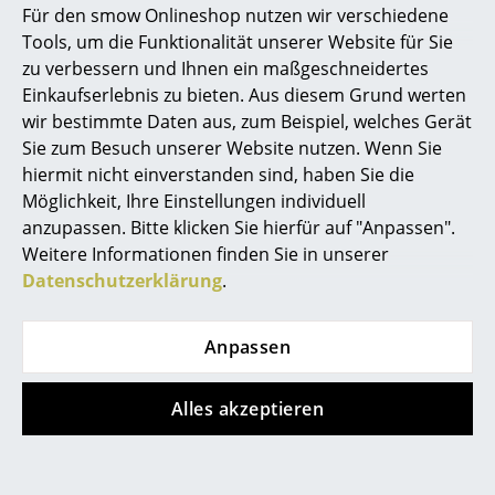
Für den smow Onlineshop nutzen wir verschiedene
Marcel Breuer
Tools, um die Funktionalität unserer Website für Sie
Muuto
Muuto
zu verbessern und Ihnen ein maßgeschneidertes
Philippe Starck
Linear Steel Stuhl
Rime Pendelleuchte
Einkaufserlebnis zu bieten. Aus diesem Grund werten
wir bestimmte Daten aus, zum Beispiel, welches Gerät
Verner Panton
335,00 €
ab 215,00 €
Sie zum Besuch unserer Website nutzen. Wenn Sie
284,00 €
Sofort lieferbar
... alle Designer A-Z
hiermit nicht einverstanden sind, haben Sie die
Sofort lieferbar
Möglichkeit, Ihre Einstellungen individuell
anzupassen. Bitte klicken Sie hierfür auf "Anpassen".
Themen
Weitere Informationen finden Sie in unserer
Neu bei smow
Datenschutzerklärung
.
Inspiration
Anpassen
Special Editions
Designklassiker
Alles akzeptieren
Muuto
Muuto
Frauen im Design
Restore Round
Fiber Drehstuhl