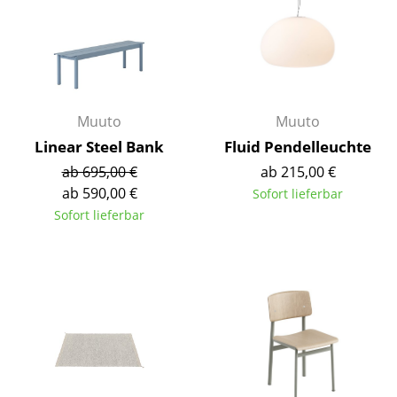
Räume
Zuhause
Wohnzimmer
Muuto
Muuto
Esszimmer
Linear Steel Bank
Fluid Pendelleuchte
ab 695,00 €
ab 215,00 €
Schlafzimmer
ab 590,00 €
Sofort lieferbar
Kinderzimmer
Sofort lieferbar
Arbeitszimmer
Diele
Badezimmer
Stauraum
Balkon & Garten