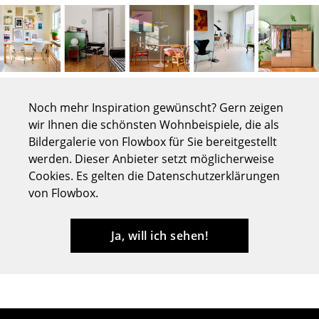
Tische
Esstische
Beistelltische
Couchtische
Noch mehr Inspiration gewünscht? Gern zeigen
wir Ihnen die schönsten Wohnbeispiele, die als
Schreibtische
Bildergalerie von Flowbox für Sie bereitgestellt
werden. Dieser Anbieter setzt möglicherweise
Sekretäre & PC-Tische
Cookies. Es gelten die Datenschutzerklärungen
Konferenztische
von Flowbox.
Stehtische & Stehpulte
Ja, will ich sehen!
Kindertische
Gartentische
Servierwagen