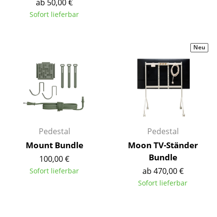
ab 50,00 €
Akkuleuchten
Sofort lieferbar
... alle Leuchten
Neu
Betten
Doppelbetten
Einzelbetten
Stapelbetten
Kinderbetten
Pedestal
Pedestal
Mount Bundle
Moon TV-Ständer
Nachttische & Bettzubehör
Bundle
100,00 €
... alle Betten
ab 470,00 €
Sofort lieferbar
Sofort lieferbar
Accessoires
Uhren