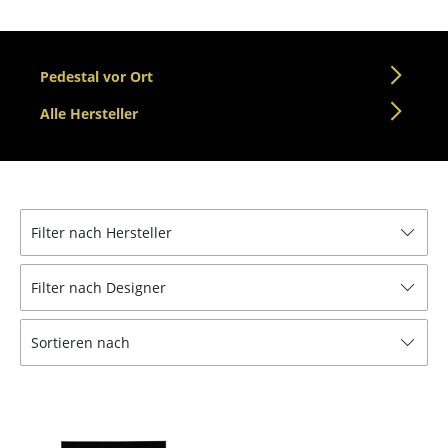
Tische
Esstische
Pedestal vor Ort
Beistelltische
Alle Hersteller
Couchtische
Schreibtische
Sekretäre & PC-Tische
Filter nach Hersteller
Konferenztische
Filter nach Designer
Stehtische & Stehpulte
Sortieren nach
Kindertische
Gartentische
Servierwagen