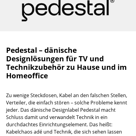
Büro
Arbeitsplatz
Management Büro
Konferenzraum
Pedestal – dänische
Designlösungen für TV und
Empfang
Technikzubehör zu Hause und im
Cafeteria
Homeoffice
Branchenlösungen
Zu wenige Steckdosen, Kabel an den falschen Stellen,
Sicheres Arbeiten
Verteiler, die einfach stören – solche Probleme kennt
jeder. Das dänische Designlabel Pedestal macht
Hersteller & Designer
Schluss damit und verwandelt Technik in ein
Hersteller
durchdachtes Einrichtungselement. Das heißt:
Kabelchaos adé und Technik, die sich sehen lassen