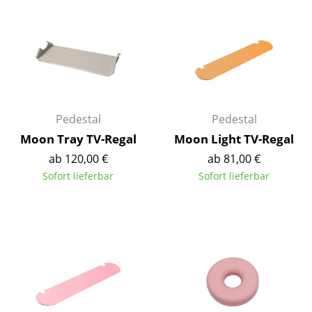
Spiegel
Figuren & Miniaturen
Vasen
Tabletts
Pedestal
Pedestal
Büroutensilien
Moon Tray TV-Regal
Moon Light TV-Regal
Aufbewahrungsboxen
ab 120,00 €
ab 81,00 €
Sofort lieferbar
Sofort lieferbar
Decken
Kissen
Teppiche
Vorhänge
... alle Accessoires