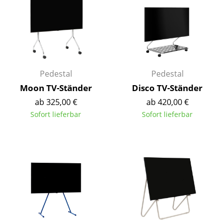
Einzelteile
... alle Tische
Aufbewahren
Regale & Schränke
Pedestal
Pedestal
Moon TV-Ständer
Disco TV-Ständer
Bücherregale
ab 325,00 €
ab 420,00 €
Wandregale
Sofort lieferbar
Sofort lieferbar
Sideboards & Kommoden
TV Möbel
Beistell- & Rollcontainer
Barmöbel
Garderoben