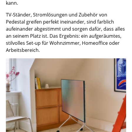
Artemide
kann.
Cassina
TV-Ständer, Stromlösungen und Zubehör von
Pedestal greifen perfekt ineinander, sind farblich
Fritz Hansen
aufeinander abgestimmt und sorgen dafür, dass alles
HAY
an seinem Platz ist. Das Ergebnis: ein aufgeräumtes,
stilvolles Set-up für Wohnzimmer, Homeoffice oder
Knoll International
Arbeitsbereich.
Louis Poulsen
Muuto
Nils Holger Moormann
Richard Lampert
Thonet
USM Haller
Vitra