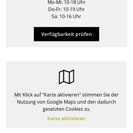
Mo-Mi: 10-18 Uhr
Hocker
Do-Fr: 10-19 Uhr
Sa: 10-16 Uhr
Bänke & Liegen
Sitzsäcke
Verfügbarkeit prüfen
Gartenstühle
Kinderstühle
Schaukelstühle
Bürodrehstühle
Konferenzstühle
Mit Klick auf "Karte aktivieren" stimmen Sie der
Nutzung von Google Maps und den dadurch
Bürosessel
gesetzten Cookies zu.
Einzelteile
Karte aktivieren
... alle Sitzmöbel