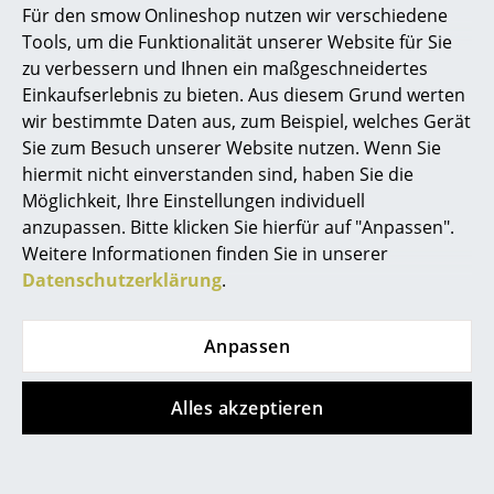
Für den smow Onlineshop nutzen wir verschiedene
Pedestal interpretiert klassische skandinavische
Marcel Breuer
Tools, um die Funktionalität unserer Website für Sie
Designprinzipien neu: Reduktion, hochwertige
zu verbessern und Ihnen ein maßgeschneidertes
Materialien und sorgfältige Details verbinden sich mit
Philippe Starck
Einkaufserlebnis zu bieten. Aus diesem Grund werten
moderner Farbgestaltung zu langlebigen,
wir bestimmte Daten aus, zum Beispiel, welches Gerät
funktionalen Produkten.
Verner Panton
Sie zum Besuch unserer Website nutzen. Wenn Sie
Ein Fernseher wird nicht bloß aufgestellt – er wird
... alle Designer A-Z
hiermit nicht einverstanden sind, haben Sie die
inszeniert. Eine Steckdosenleiste ist nicht nur nützlich
Möglichkeit, Ihre Einstellungen individuell
– sie wird Teil des Designs. Pedestal zeigt, dass
anzupassen. Bitte klicken Sie hierfür auf "Anpassen".
Themen
Technik schön sein kann, ohne Einbußen in puncto
Weitere Informationen finden Sie in unserer
Funktionalität.
Neu bei smow
Datenschutzerklärung
.
So erleichtert Pedestal Ihren Alltag:
Inspiration
► Aufgeräumte, professionelle TV-Set-ups
Anpassen
Special Editions
► Ordnung bei Stromversorgung und Zubehör
► Mehr Flexibilität bei der Raumgestaltung
Designklassiker
Alles akzeptieren
► Harmonische Farbkonzepte ohne Brüche
Frauen im Design
► Weniger visuelle Unruhe im Wohn- oder
Arbeitsbereich