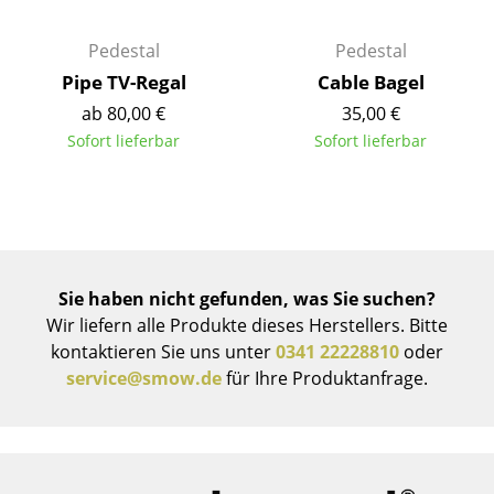
Räume
Pedestal
Pedestal
Pipe TV-Regal
Cable Bagel
Zuhause
ab 80,00 €
35,00 €
Wohnzimmer
Sofort lieferbar
Sofort lieferbar
Esszimmer
Schlafzimmer
Kinderzimmer
Sie haben nicht gefunden, was Sie suchen?
Arbeitszimmer
Wir liefern alle Produkte dieses Herstellers. Bitte
Diele
kontaktieren Sie uns unter
0341 22228810
oder
service@smow.de
für Ihre Produktanfrage.
Badezimmer
Stauraum
Balkon & Garten