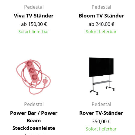
Kleinaufbewahrung
Pedestal
Pedestal
Viva TV-Ständer
Bloom TV-Ständer
Einzelteile
ab 150,00 €
ab 240,00 €
... alle Aufbewahrungsmöbel
Sofort lieferbar
Sofort lieferbar
Licht
Hängeleuchten & Deckenleuchten
Tischleuchten
Schreibtischleuchten
Stehleuchten & Leseleuchten
Pedestal
Pedestal
Bodenleuchten
Power Bar / Power
Rover TV-Ständer
Wandleuchten
Beam
350,00 €
Steckdosenleiste
Outdoor-Leuchten
Sofort lieferbar