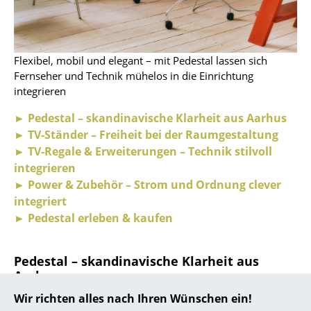
... alle Hersteller A-Z
Designer
Flexibel, mobil und elegant – mit Pedestal lassen sich
Fernseher und Technik mühelos in die Einrichtung
Alvar Aalto
integrieren
Arne Jacobsen
► Pedestal – skandinavische Klarheit aus Aarhus
► TV-Ständer – Freiheit bei der Raumgestaltung
Charles & Ray Eames
► TV-Regale & Erweiterungen – Technik stilvoll
Eero Saarinen
integrieren
► Power & Zubehör – Strom und Ordnung clever
Egon Eiermann
integriert
► Pedestal erleben & kaufen
Eileen Gray
Jean Prouvé
Pedestal – skandinavische Klarheit aus
Aarhus
Le Corbusier
Wir richten alles nach Ihren Wünschen ein!
Das 2020 in Aarhus gegründete Unternehmen
Ludwig Mies van der Rohe