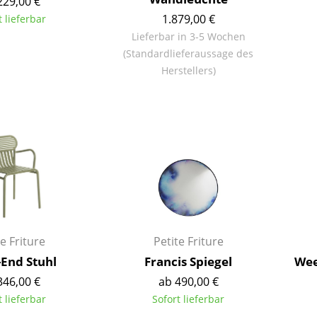
229,00 €
Farbwelten
1.879,00 €
t lieferbar
Das Original
Lieferbar in 3-5 Wochen
(Standardlieferaussage des
Geschenkideen
Herstellers)
ervice
ontakt
ezahlung
ersand
AQ
ückgabe & Umtausch
sere Vorteile auf einen Blick
GB
e Friture
Petite Friture
atenschutz
End Stuhl
Francis Spiegel
Wee
346,00 €
ab 490,00 €
t lieferbar
Sofort lieferbar
Projektplanung