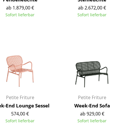
ab 1.879,00 €
ab 2.672,00 €
Sofort lieferbar
Sofort lieferbar
Unternehmen
Über uns
smow vor Ort
Katalog
Jobs bei smow
Arbeiten bei smow
Newsletter
Journal
Petite Friture
Petite Friture
Presse
k-End Lounge Sessel
Week-End Sofa
Impressum
574,00 €
ab 929,00 €
Sofort lieferbar
Sofort lieferbar
Stores