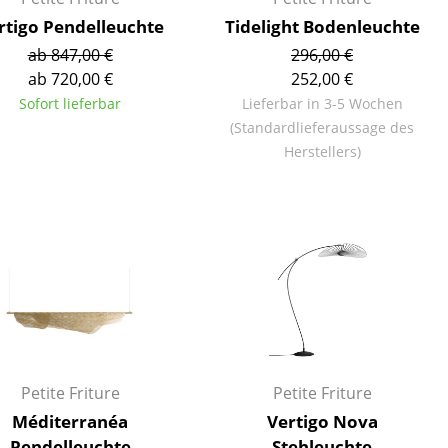
rtigo Pendelleuchte
Tidelight Bodenleuchte
ab 847,00 €
296,00 €
ab 720,00 €
252,00 €
Sofort lieferbar
Lieferbar in 3-5 Wochen
(Standardlieferaussage des
Herstellers)
sign
Petite Friture
Petite Friture
n
Méditerranéa
Vertigo Nova
ien
Pendelleuchte
Stehleuchte