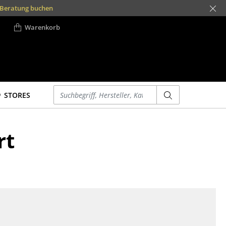
t Beratung buchen
Warenkorb
Einen Suchbegriff eingeben
STORES
Betten
Accessoires
rt
Doppelbetten
Uhren
Einzelbetten
Spiegel
Stapelbetten
Figuren & Miniaturen
Kinderbetten
Vasen
Nachttische &
Tabletts
Bettzubehör
Büroutensilien
... alle Betten
Aufbewahrungsboxen