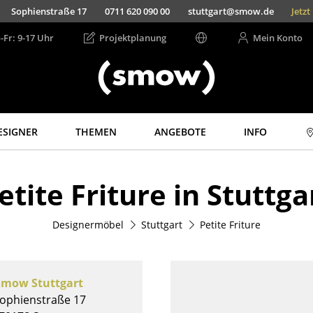
Sophienstraße 17
0711 620 090 00
stuttgart@smow.de
Jetz
-Fr: 9-17 Uhr
Projektplanung
Mein Konto
ESIGNER
THEMEN
ANGEBOTE
INFO
Aufbewahren
Licht
etite Friture in Stuttga
Regale & Schränke
Hängeleuchten &
Deckenleuchten
Bücherregale
Tischleuchten
Designermöbel
Stuttgart
Petite Friture
Wandregale
Schreibtischleuchten
Sideboards &
Kommoden
Stehleuchten &
Leseleuchten
TV Möbel
smow Stuttgart
Bodenleuchten
Beistell- &
ophienstraße 17
Rollcontainer
Wandleuchten