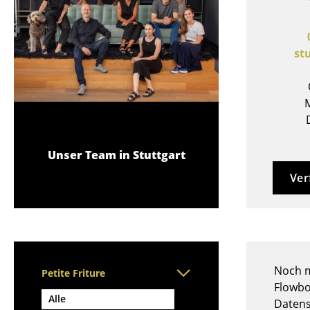
Stehpulte
Hocker
Kindertische
Bänke & Liegen
Gartentische
Sitzsäcke
st
Servierwagen
Gartenstühle
Einzelteile
Kinderstühle
... alle Tische
M
Schaukelstühle
Bürodrehstühle
Konferenzstühle
Unser Team in Stuttgart
Bürosessel
Ver
Einzelteile
... alle Sitzmöbel
Noch m
Petite Friture
Flowbo
Alle
Datens