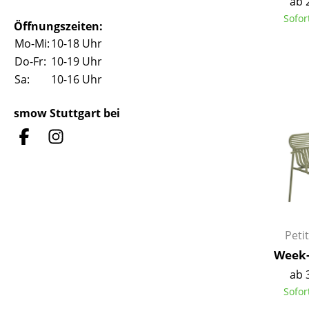
ab 
Sofor
Öffnungszeiten:
Mo-Mi:
10-18 Uhr
Do-Fr:
10-19 Uhr
Sa:
10-16 Uhr
S
K
smow Stuttgart bei
B
V
F
R
Un
A
Petit
D
Week-
ab 
Sofor