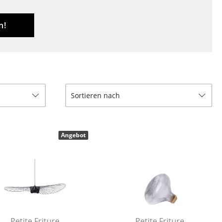
Empfang
Cafeteria
n!
Branchenlösungen
Sicheres Arbeiten
Sortieren nach
Das Original
Angebot
Petite Friture
Petite Friture