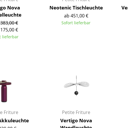
Richard Lampert
Ludwig Mies van der Rohe
igo Nova
Neotenic Tischleuchte
Ve
Thonet
Marcel Breuer
elleuchte
ab 451,00 €
USM Haller
Philippe Starck
.383,00 €
Sofort lieferbar
Vitra
Verner Panton
.175,00 €
... alle Hersteller A-Z
... alle Designer A-Z
t lieferbar
Neu bei smow
Inspiration
Special Editions
Designklassiker
Frauen im Design
Bauhaus Design
Midcentury Design
Skandinavisches De
Italienisches Design
e Friture
Petite Friture
Nachhaltiges Desig
Akkuleuchte
Vertigo Nova
Natürliche Material
Wandleuchte