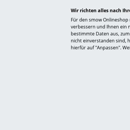
Wir richten alles nach I
Für den smow Onlineshop nu
verbessern und Ihnen ein 
bestimmte Daten aus, zum 
nicht einverstanden sind, h
hierfür auf "Anpassen". We
Petit
Week-End 
ab 
Sofor