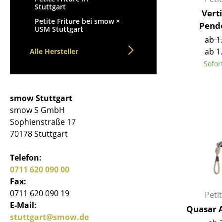
Stuttgart
Vert
Petite Friture bei smow ×
Pend
USM Stuttgart
ab 1
ab 1
Alle Hersteller
Sofor
smow Stuttgart
smow S GmbH
Sophienstraße 17
70178 Stuttgart
Telefon:
0711 620 090 00
Fax:
0711 620 090 19
Petit
E-Mail:
Quasar 
stuttgart@smow.de