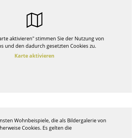
Decken
Kissen
Teppiche
Vorhänge
Karte aktivieren" stimmen Sie der Nutzung von
... alle Accessoires
s und den dadurch gesetzten Cookies zu.
Karte aktivieren
Büro
Arbeitsplatz
sten Wohnbeispiele, die als Bildergalerie von
Management Büro
cherweise Cookies. Es gelten die
Konferenzraum