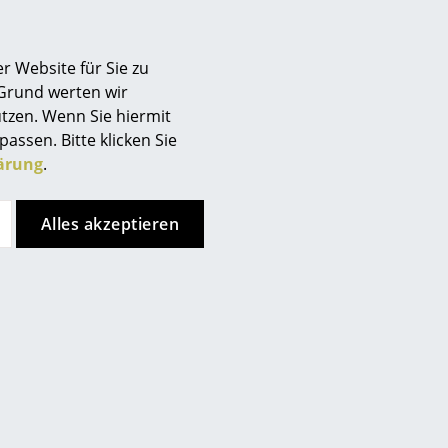
Berlin
Chemnitz
r Website für Sie zu
Düsseldorf
 Grund werten wir
Essen
tzen. Wenn Sie hiermit
Frankfurt
passen. Bitte klicken Sie
Freiburg
ärung
.
Hamburg
Hannover
Petite Friture
Petite Friture
Alles akzeptieren
Kempten
Fromme Stuhl
Week-End Tisch
Köln
375,00 €
ab 941,00 €
Konstanz
Sofort lieferbar
Sofort lieferbar
Leipzig
Mainz
München
Nürnberg
Schwarzwald