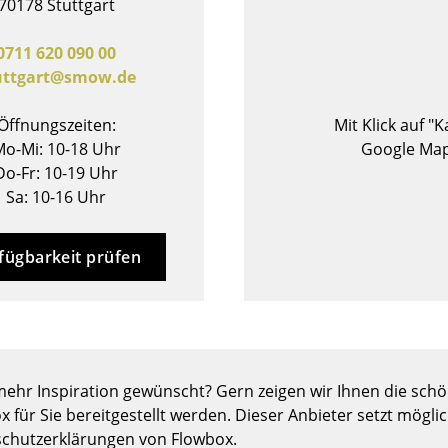
70178 Stuttgart
Barmöbel
Outdoor-Leuchten
Garderoben
Akkuleuchten
0711 620 090 00
uttgart@smow.de
Kleinaufbewahrung
... alle Leuchten
Einzelteile
Öffnungszeiten:
Mit Klick auf "
... alle Aufbewahrungsmöbel
o-Mi: 10-18 Uhr
Google Map
Do-Fr: 10-19 Uhr
USM Haller Konfigurator
Sa: 10-16 Uhr
fügbarkeit prüfen
Zuhause
Wohnzimmer
ehr Inspiration gewünscht? Gern zeigen wir Ihnen die schön
Esszimmer
x für Sie bereitgestellt werden. Dieser Anbieter setzt mögli
Schlafzimmer
chutzerklärungen von Flowbox.