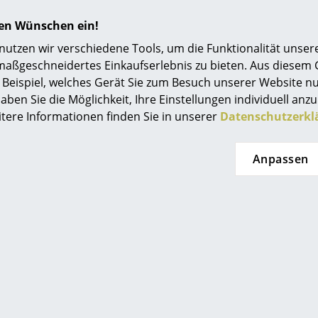
Einrichtungsberatung
hren Wünschen ein!
Referenzen
tzen wir verschiedene Tools, um die Funktionalität unsere
maßgeschneidertes Einkaufserlebnis zu bieten. Aus diesem
smow Kompass
Beispiel, welches Gerät Sie zum Besuch unserer Website nu
aben Sie die Möglichkeit, Ihre Einstellungen individuell anzu
itere Informationen finden Sie in unserer
Datenschutzerkl
e Friture
Petite Friture
Anpassen
Beistelltisch
Week-End Bank
465,00 €
ab 693,00 €
t lieferbar
Sofort lieferbar