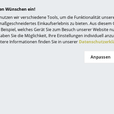
(Standardlieferaussage des
(St
t lieferbar
Einrichtungsberatung
Herstellers)
hren Wünschen ein!
Referenzen
tzen wir verschiedene Tools, um die Funktionalität unsere
maßgeschneidertes Einkaufserlebnis zu bieten. Aus diesem
smow Kompass
Beispiel, welches Gerät Sie zum Besuch unserer Website nu
aben Sie die Möglichkeit, Ihre Einstellungen individuell anzu
itere Informationen finden Sie in unserer
Datenschutzerkl
Anpassen
önbuch
Schönbuch
a Bank
Hans Hocker
0
624,00 €
ab 523,00 €
 in 5-7 Wochen
Lieferbar in 2-3 Wochen
L
eferaussage des
(Standardlieferaussage des
(St
stellers)
Herstellers)