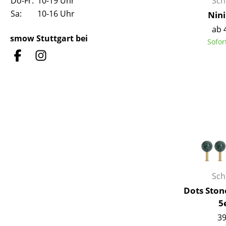
Sch
Do-Fr:
10-19 Uhr
Sa:
10-16 Uhr
Nin
ab 
smow Stuttgart bei
Sofor
S
K
B
V
F
R
Un
A
Sch
D
Dots Sto
5
39