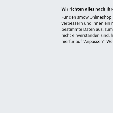
Sofor
Wir richten alles nach I
Für den smow Onlineshop nu
verbessern und Ihnen ein 
bestimmte Daten aus, zum 
nicht einverstanden sind, h
hierfür auf "Anpassen". We
Sch
Mal
ab 
Lieferbar
(Standardli
Her