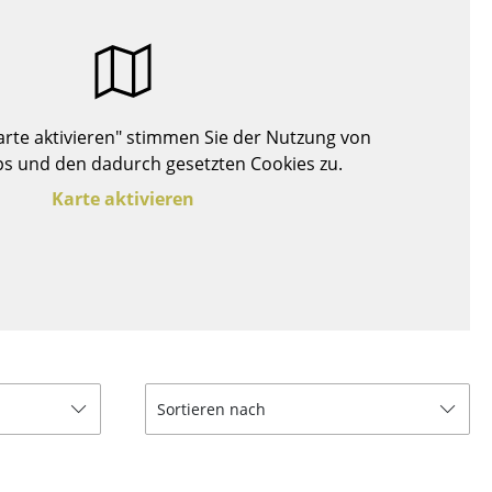
Decken
Kissen
Teppiche
Vorhänge
Karte aktivieren" stimmen Sie der Nutzung von
... alle Accessoires
s und den dadurch gesetzten Cookies zu.
Karte aktivieren
Büro
Sortieren nach
Arbeitsplatz
Management Büro
Konferenzraum