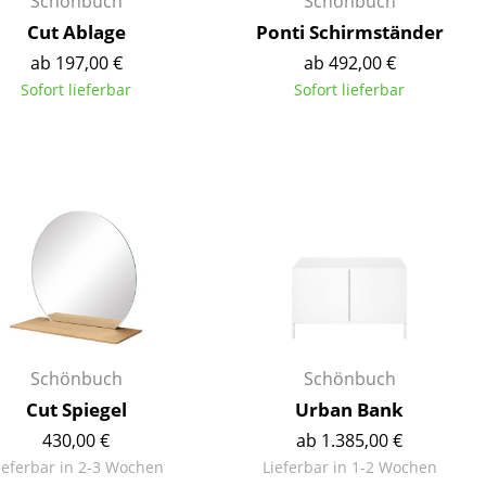
Schönbuch
Schönbuch
Cut Ablage
Ponti Schirmständer
ab 197,00 €
ab 492,00 €
Sofort lieferbar
Sofort lieferbar
Unternehmen
Über uns
smow vor Ort
Katalog
Jobs bei smow
Arbeiten bei smow
Newsletter
Journal
Schönbuch
Schönbuch
Presse
Cut Spiegel
Urban Bank
Impressum
430,00 €
ab 1.385,00 €
Stores
ieferbar in 2-3 Wochen
Lieferbar in 1-2 Wochen