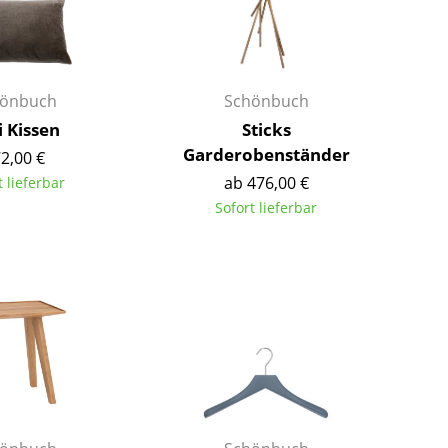
Richard Lampert
Ludwig Mies van der Rohe
Thonet
Marcel Breuer
USM Haller
Philippe Starck
Vitra
Verner Panton
önbuch
Schönbuch
... alle Hersteller A-Z
... alle Designer A-Z
i Kissen
Sticks
Garderobenständer
2,00 €
Neu bei smow
ab 476,00 €
t lieferbar
Inspiration
Sofort lieferbar
Special Editions
Designklassiker
Frauen im Design
Bauhaus Design
Midcentury Design
Skandinavisches De
Italienisches Design
Nachhaltiges Desig
Natürliche Material