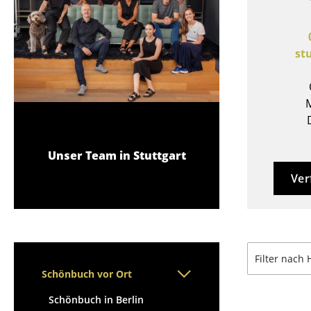
Stehpulte
Hocker
Kindertische
Bänke & Liegen
Gartentische
Sitzsäcke
st
Servierwagen
Gartenstühle
Einzelteile
Kinderstühle
... alle Tische
M
Schaukelstühle
Bürodrehstühle
Konferenzstühle
Unser Team in Stuttgart
Bürosessel
Ver
Einzelteile
... alle Sitzmöbel
Filter nach 
Schönbuch vor Ort
Schönbuch in Berlin