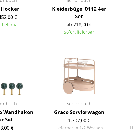
önbuch
Schönbuch
Farbwelten
i Hocker
Kleiderbügel 0112 4er
Das Original
Set
452,00 €
Geschenkideen
ab 218,00 €
t lieferbar
Sofort lieferbar
ervice
ontakt
ezahlung
ersand
AQ
ückgabe & Umtausch
sere Vorteile auf einen Blick
GB
önbuch
Schönbuch
atenschutz
ne Wandhaken
Grace Servierwagen
er Set
1.707,00 €
Projektplanung
8,00 €
Lieferbar in 1-2 Wochen
L