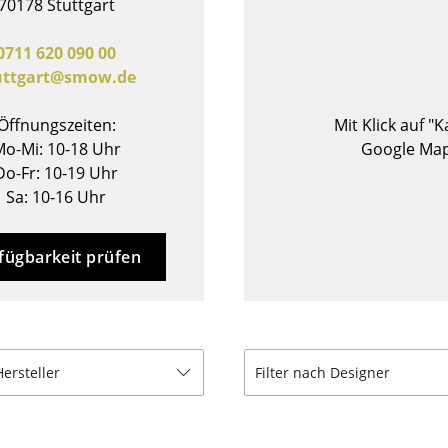
70178 Stuttgart
Barmöbel
Outdoor-Leuchten
Garderoben
Akkuleuchten
0711 620 090 00
uttgart@smow.de
Kleinaufbewahrung
... alle Leuchten
Einzelteile
Öffnungszeiten:
Mit Klick auf "
... alle Aufbewahrungsmöbel
o-Mi: 10-18 Uhr
Google Map
Do-Fr: 10-19 Uhr
USM Haller Konfigurator
Sa: 10-16 Uhr
fügbarkeit prüfen
Zuhause
Hersteller
Filter nach Designer
Wohnzimmer
Esszimmer
Schlafzimmer