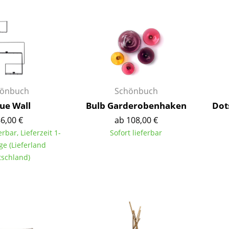
Kinderzimmer
Arbeitszimmer
Diele
Badezimmer
Stauraum
Balkon & Garten
önbuch
Schönbuch
Hersteller
Designer
ue Wall
Bulb Garderobenhaken
Dot
6,00 €
ab 108,00 €
Artemide
Alvar Aalto
erbar, Lieferzeit 1-
Sofort lieferbar
Cassina
Arne Jacobsen
ge (Lieferland
Fritz Hansen
Charles & Ray Eames
schland)
HAY
Eero Saarinen
Knoll International
Egon Eiermann
Louis Poulsen
Eileen Gray
Muuto
Jean Prouvé
Nils Holger Moormann
Le Corbusier