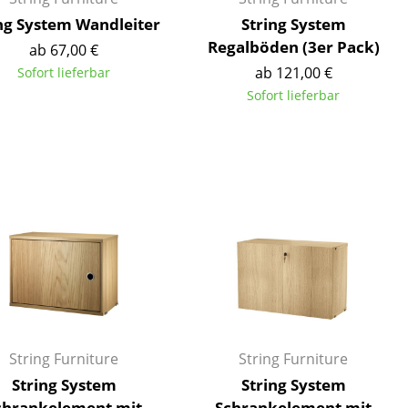
ng System Wandleiter
String System
Regalböden (3er Pack)
ab 67,00 €
ab 121,00 €
Sofort lieferbar
Sofort lieferbar
sign
String Furniture
String Furniture
n
String System
String System
ien
chrankelement mit
Schrankelement mit