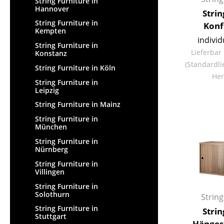
String Furniture in
Hannover
Stri
String Furniture in
Konf
Kempten
individ
String Furniture in
Lieferbar
Konstanz
(Standardli
String Furniture in Köln
Her
String Furniture in
Leipzig
String Furniture in Mainz
String Furniture in
München
String Furniture in
Nürnberg
String Furniture in
Villingen
String Furniture in
Solothurn
String
String Furniture in
Stri
Stuttgart
Hänges