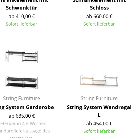
Schwenktür
Schloss
ab 410,00 €
ab 660,00 €
Sofort lieferbar
Sofort lieferbar
Unternehmen
Über uns
smow vor Ort
Katalog
Jobs bei smow
Arbeiten bei smow
Newsletter
String Furniture
String Furniture
Journal
ing System Garderobe
String System Wandregal
Presse
L
ab 635,00 €
Impressum
ab 454,00 €
ieferbar in 4-6 Wochen
andardlieferaussage des
Sofort lieferbar
Stores