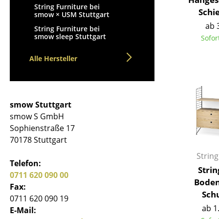
String Furniture bei
Schi
smow × USM Stuttgart
ab 
String Furniture bei
smow sleep Stuttgart
Sofor
Alle Hersteller
S
K
B
smow Stuttgart
V
smow S GmbH
F
Sophienstraße 17
R
70178 Stuttgart
Un
String
A
Telefon:
Stri
D
0711 620 090 00
Boden
Fax:
Sch
0711 620 090 19
ab 1
E-Mail: