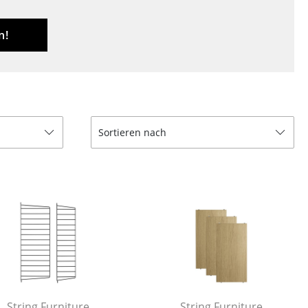
Empfang
Cafeteria
n!
Branchenlösungen
Sicheres Arbeiten
Sortieren nach
Das Original
String Furniture
String Furniture