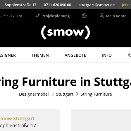
Sophienstraße 17
0711 620 090 00
stuttgart@smow.de
Jetz
-Fr: 9-17 Uhr
Projektplanung
Mein Konto
ESIGNER
THEMEN
ANGEBOTE
INFO
Aufbewahren
Licht
ring Furniture in Stuttg
Regale & Schränke
Hängeleuchten &
Deckenleuchten
Bücherregale
Tischleuchten
Designermöbel
Stuttgart
String Furniture
Wandregale
Schreibtischleuchten
Sideboards &
Kommoden
Stehleuchten &
Leseleuchten
TV Möbel
smow Stuttgart
Bodenleuchten
Beistell- &
ophienstraße 17
Rollcontainer
Wandleuchten