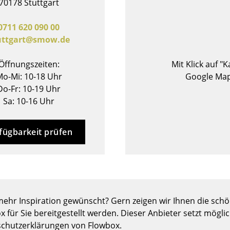
70178 Stuttgart
Barmöbel
Outdoor-Leuchten
Garderoben
Akkuleuchten
0711 620 090 00
uttgart@smow.de
Kleinaufbewahrung
... alle Leuchten
Einzelteile
Öffnungszeiten:
Mit Klick auf "
... alle Aufbewahrungsmöbel
o-Mi: 10-18 Uhr
Google Map
Do-Fr: 10-19 Uhr
USM Haller Konfigurator
Sa: 10-16 Uhr
fügbarkeit prüfen
Zuhause
Wohnzimmer
ehr Inspiration gewünscht? Gern zeigen wir Ihnen die schön
Esszimmer
x für Sie bereitgestellt werden. Dieser Anbieter setzt mögli
Schlafzimmer
chutzerklärungen von Flowbox.