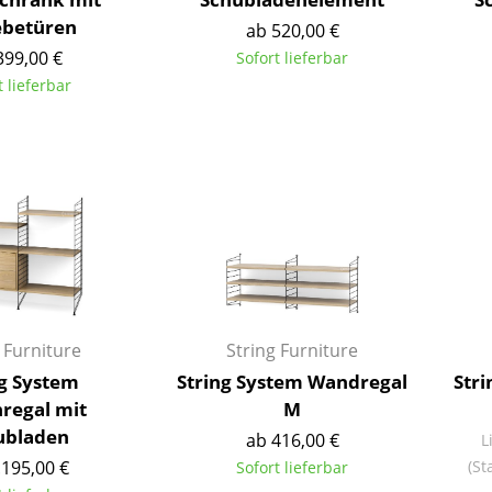
Farbwelten
ebetüren
ab 520,00 €
Das Original
399,00 €
Sofort lieferbar
t lieferbar
Geschenkideen
ervice
ontakt
ezahlung
ersand
AQ
ückgabe & Umtausch
sere Vorteile auf einen Blick
 Furniture
String Furniture
GB
ng System
String System Wandregal
Str
atenschutz
regal mit
M
ubladen
ab 416,00 €
L
.195,00 €
(St
Sofort lieferbar
Projektplanung