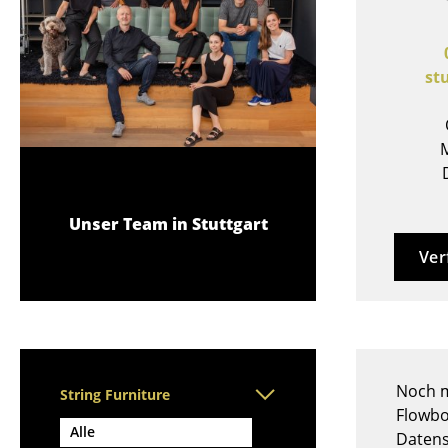
Stehpulte
Hocker
Kindertische
Bänke & Liegen
Gartentische
Sitzsäcke
st
Servierwagen
Gartenstühle
Einzelteile
Kinderstühle
... alle Tische
M
Schaukelstühle
Bürodrehstühle
Konferenzstühle
Unser Team in Stuttgart
Bürosessel
Ver
Einzelteile
... alle Sitzmöbel
Noch m
String Furniture
Flowbo
Alle
Datens