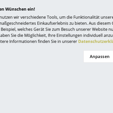
t lieferbar
Einrichtungsberatung
hren Wünschen ein!
Referenzen
tzen wir verschiedene Tools, um die Funktionalität unsere
maßgeschneidertes Einkaufserlebnis zu bieten. Aus diesem
smow Kompass
Beispiel, welches Gerät Sie zum Besuch unserer Website nu
aben Sie die Möglichkeit, Ihre Einstellungen individuell anzu
itere Informationen finden Sie in unserer
Datenschutzerkl
Anpassen
 Furniture
String Furniture
ocket Metall
String Outdoor
dregal
Standregal
9,00 €
ab 705,00 €
t lieferbar
Lieferbar in 4-6 Wochen
Meh
(Standardlieferaussage des
L
Herstellers)
(