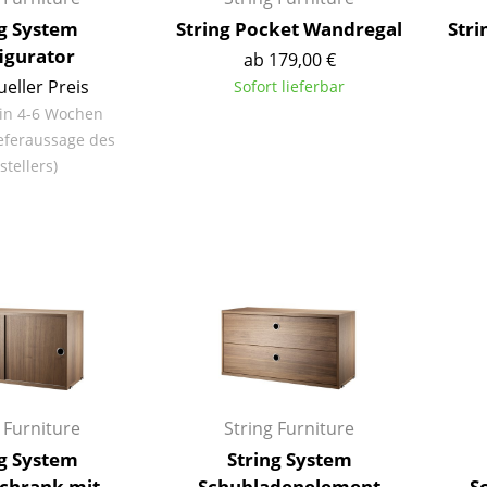
Richard Lampert
Ludwig Mies van der Rohe
ng System
String Pocket Wandregal
Stri
Thonet
Marcel Breuer
igurator
ab 179,00 €
USM Haller
Philippe Starck
ueller Preis
Sofort lieferbar
Vitra
Verner Panton
 in 4-6 Wochen
... alle Hersteller A-Z
... alle Designer A-Z
eferaussage des
stellers)
Neu bei smow
Inspiration
Special Editions
Designklassiker
Frauen im Design
Bauhaus Design
Midcentury Design
Skandinavisches De
Italienisches Design
 Furniture
String Furniture
Nachhaltiges Desig
ng System
String System
Natürliche Material
chrank mit
Schubladenelement
S