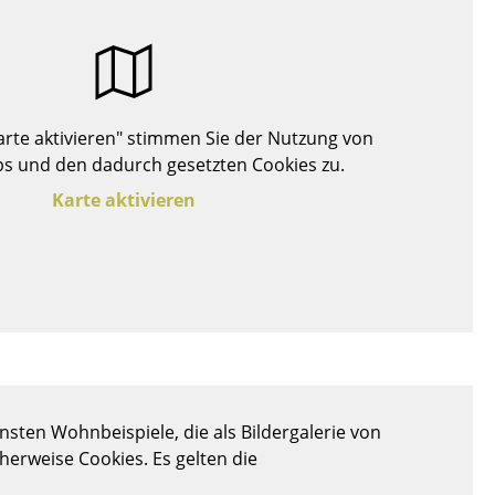
Decken
Kissen
Teppiche
Vorhänge
Karte aktivieren" stimmen Sie der Nutzung von
... alle Accessoires
s und den dadurch gesetzten Cookies zu.
Karte aktivieren
Büro
Arbeitsplatz
sten Wohnbeispiele, die als Bildergalerie von
Management Büro
cherweise Cookies. Es gelten die
Konferenzraum