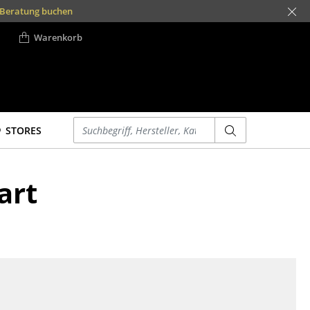
t Beratung buchen
Warenkorb
Einen Suchbegriff eingeben
STORES
Betten
Accessoires
art
Doppelbetten
Uhren
Einzelbetten
Spiegel
Stapelbetten
Figuren & Miniaturen
Kinderbetten
Vasen
Nachttische &
Tabletts
Bettzubehör
Büroutensilien
... alle Betten
Aufbewahrungsboxen