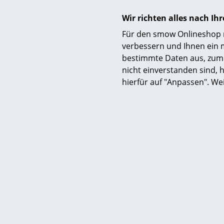
Sofor
stuttgart@smow.de
Wir richten alles nach I
Öffnungszeiten:
Für den smow Onlineshop nu
Mo-Mi:
10-18 Uhr
verbessern und Ihnen ein 
Do-Fr:
10-19 Uhr
bestimmte Daten aus, zum 
Sa:
10-16 Uhr
nicht einverstanden sind, h
hierfür auf "Anpassen". We
smow Stuttgart bei
String
String P
Wan
20
Sofor