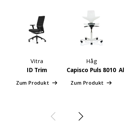
Vitra
Håg
ID Trim
Capisco Puls 8010
Alumi
Zum Produkt
Zum Produkt
Zu