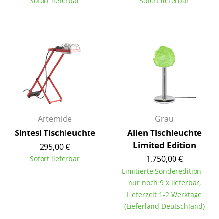
Sofort lieferbar
Sofort lieferbar
Tische
Esstische
Beistelltische
Couchtische
Schreibtische
Sekretäre & PC-Tische
Artemide
Grau
Konferenztische
Sintesi Tischleuchte
Alien Tischleuchte
Limited Edition
295,00 €
Stehtische & Stehpulte
1.750,00 €
Sofort lieferbar
Kindertische
Limitierte Sonderedition –
nur noch 9 x lieferbar,
Gartentische
Lieferzeit 1-2 Werktage
(Lieferland Deutschland)
Servierwagen