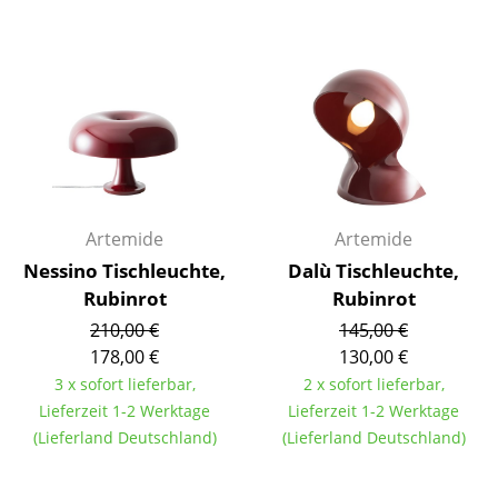
Einzelteile
... alle Tische
Aufbewahren
Regale & Schränke
Bücherregale
Artemide
Artemide
Wandregale
Nessino Tischleuchte,
Dalù Tischleuchte,
Sideboards & Kommoden
Rubinrot
Rubinrot
210,00 €
145,00 €
TV Möbel
178,00 €
130,00 €
Beistell- & Rollcontainer
3 x sofort lieferbar,
2 x sofort lieferbar,
Lieferzeit 1-2 Werktage
Lieferzeit 1-2 Werktage
Barmöbel
(Lieferland Deutschland)
(Lieferland Deutschland)
Garderoben