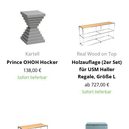
Kleinaufbewahrung
Einzelteile
... alle Aufbewahrungsmöbel
Licht
Hängeleuchten & Deckenleuchten
Kartell
Real Wood on Top
Prince OHOH Hocker
Holzauflage (2er Set)
Tischleuchten
für USM Haller
138,00 €
Regale, Größe L
Schreibtischleuchten
Sofort lieferbar
ab 727,00 €
Stehleuchten & Leseleuchten
Sofort lieferbar
Bodenleuchten
Wandleuchten
Outdoor-Leuchten