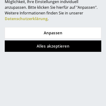
Möglichkeit, Ihre Einstellungen individuell
Spiegel
anzupassen. Bitte klicken Sie hierfür auf "Anpassen".
Weitere Informationen finden Sie in unserer
Figuren & Miniaturen
Datenschutzerklärung
.
Kartell
Kartell
Vasen
Okra Vase
Teresa Frozen
Pendelleuchte
Anpassen
ab 122,00 €
Tabletts
466,00 €
Sofort lieferbar
Büroutensilien
Sofort lieferbar
Alles akzeptieren
Aufbewahrungsboxen
Decken
Zeige alle neuen Artikel
Kissen
Teppiche
Vorhänge
... alle Accessoires