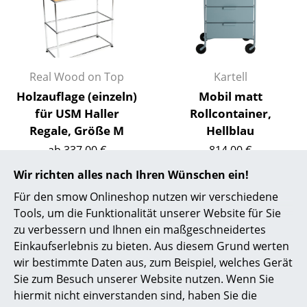
Akkuleuchten
... alle Leuchten
Betten
Real Wood on Top
Kartell
Holzauflage (einzeln)
Mobil matt
Doppelbetten
für USM Haller
Rollcontainer,
Einzelbetten
Regale, Größe M
Hellblau
ab 337,00 €
814,00 €
Stapelbetten
Sofort lieferbar
1 x sofort lieferbar,
Wir richten alles nach Ihren Wünschen ein!
Kinderbetten
Lieferzeit 1-2 Werktage
Für den smow Onlineshop nutzen wir verschiedene
(Lieferland Deutschland)
Nachttische & Bettzubehör
Tools, um die Funktionalität unserer Website für Sie
zu verbessern und Ihnen ein maßgeschneidertes
... alle Betten
Einkaufserlebnis zu bieten. Aus diesem Grund werten
wir bestimmte Daten aus, zum Beispiel, welches Gerät
Accessoires
Sie zum Besuch unserer Website nutzen. Wenn Sie
hiermit nicht einverstanden sind, haben Sie die
Uhren