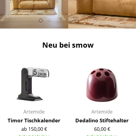
Hocker
Bänke & Liegen
Sitzsäcke
Neu bei smow
Gartenstühle
Kinderstühle
Schaukelstühle
Bürodrehstühle
Konferenzstühle
Bürosessel
Artemide
Artemide
Einzelteile
Timor Tischkalender
Dedalino Stiftehalter
ab 150,00 €
60,00 €
... alle Sitzmöbel