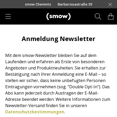
Direkt zum Inhalt
urfürstendamm 100
smow Chemnitz
Barbarossastraße 39
smow Frankfurt
smow Essen
smow Schwarzwald
smow Nürnberg
smow München
smow Freiburg
smow Kempten
smow Hannover
smow Düsseldorf
smow Stuttgart
smow Konstanz
smow Solothurn
smow Hamburg
smow Mainz
smow Leipzig
smow Köln
Rütte
Ha
L
H
I
K
Produkte
Anmeldung Newsletter
Sitzmöbel
Esszimmerstühle
Mit dem smow-Newsletter bleiben Sie auf dem
Sofas
Laufenden und erfahren als Erste von besonderen
Angeboten und Produktneuheiten. Sie erhalten zur
Sessel
Bestätigung nach Ihrer Anmeldung eine E-Mail – so
stellen wir sicher, dass keine unbefugten Personen
Loungesessel
Eintragungen vornehmen (sog. "Double Opt-In"). Das
Stühle
Abo kann jederzeit durch Austragen der E-Mail-
Adresse beendet werden. Weitere Informationen zum
Freischwinger
Newsletter-Versand finden Sie in unseren
Datenschutzbestimmungen
.
Barhocker