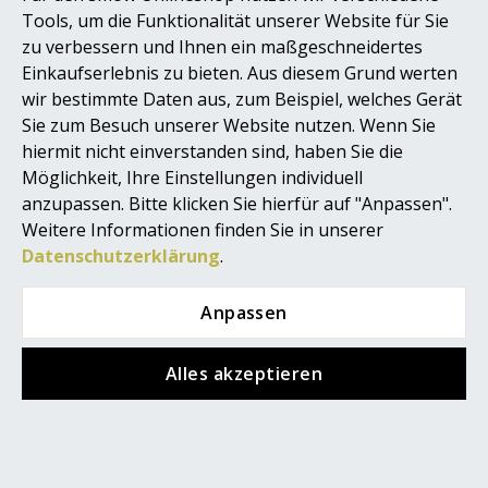
Tools, um die Funktionalität unserer Website für Sie
Akkuleuchten
zu verbessern und Ihnen ein maßgeschneidertes
... alle Leuchten
Einkaufserlebnis zu bieten. Aus diesem Grund werten
wir bestimmte Daten aus, zum Beispiel, welches Gerät
Betten
Sie zum Besuch unserer Website nutzen. Wenn Sie
hiermit nicht einverstanden sind, haben Sie die
Doppelbetten
smow.de
ist
Möglichkeit, Ihre Einstellungen individuell
durchschnittlich mit
4.79
anzupassen. Bitte klicken Sie hierfür auf "Anpassen".
Einzelbetten
von
5
Sternen bewertet,
basierend auf
208
Kunden-
Weitere Informationen finden Sie in unserer
Bewertungen von Trusted
Stapelbetten
Datenschutzerklärung
.
Shops.
smow.com
ist
Kinderbetten
durchschnittlich mit
4
von 5
Anpassen
Sternen bewertet,
Nachttische & Bettzubehör
basierend auf
4
Kunden-
Bewertungen von Trusted
Alles akzeptieren
... alle Betten
Shops.
Projektplanung
Accessoires
Referenzen
Uhren