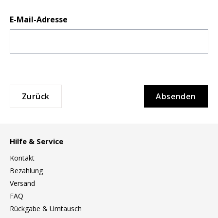
Hocker
E-Mail-Adresse
Bänke & Liegen
Sitzsäcke
Gartenstühle
Kinderstühle
Zurück
Absenden
Schaukelstühle
Bürodrehstühle
Hilfe & Service
Konferenzstühle
Kontakt
Bürosessel
Bezahlung
Versand
Einzelteile
FAQ
... alle Sitzmöbel
Rückgabe & Umtausch