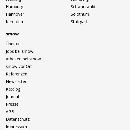
Einzelteile
Hamburg
Schwarzwald
Hannover
Solothurn
... alle Tische
Kempten
Stuttgart
Aufbewahren
smow
Regale & Schränke
Über uns
Jobs bei smow
Bücherregale
Arbeiten bei smow
Wandregale
smow vor Ort
Referenzen
Sideboards & Kommoden
Newsletter
TV Möbel
Katalog
Journal
Beistell- & Rollcontainer
Presse
AGB
Barmöbel
Datenschutz
Garderoben
Impressum