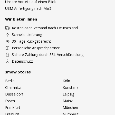
Unsere Vorteile auf einen Blick
Tische
USM Anfertigung nach Maß
Esstische
Wir bieten Ihnen
Beistelltische
Kostenlosen Versand nach Deutschland
Schnelle Lieferung
Couchtische
30 Tage Rückgaberecht
Schreibtische
Persönliche Ansprechpartner
Sichere Zahlung durch SSL-Verschlüsselung
Sekretäre & PC-Tische
Datenschutz
Konferenztische
smow Stores
Stehtische & Stehpulte
Berlin
Köln
Chemnitz
Konstanz
Kindertische
Düsseldorf
Leipzig
Gartentische
Essen
Mainz
Frankfurt
München
Servierwagen
Freiburg
Nürnberg