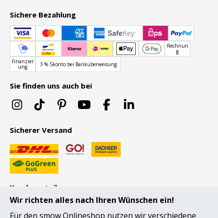
Kleinaufbewahrung
Sichere Bezahlung
Einzelteile
Rechnun
... alle Aufbewahrungsmöbel
g
Finanzier
3 % Skonto bei Banküberweisung
ung
Licht
Sie finden uns auch bei
Hängeleuchten & Deckenleuchten
Tischleuchten
Schreibtischleuchten
Sicherer Versand
Stehleuchten & Leseleuchten
Bodenleuchten
Kundenurteile
Wandleuchten
Wir richten alles nach Ihren Wünschen ein!
Outdoor-Leuchten
Für den smow Onlineshop nutzen wir verschiedene