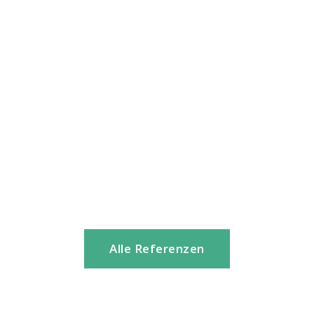
Fi
Ma
Ent
Alle Referenzen