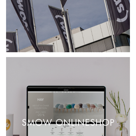
Spiegel
Figuren & Miniaturen
Vasen
Tabletts
Büroutensilien
Aufbewahrungsboxen
Decken
Kissen
Teppiche
Vorhänge
... alle Accessoires