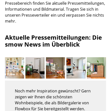
Pressebereich finden Sie aktuelle Pressemitteilungen,
Hocker
Informationen und Bildmaterial. Tragen Sie sich in
unseren Presseverteiler ein und verpassen Sie nichts
Bänke & Liegen
mehr.
Sitzsäcke
Aktuelle Pressemitteilungen: Die
Gartenstühle
smow News im Überblick
Kinderstühle
Schaukelstühle
Bürodrehstühle
Konferenzstühle
Bürosessel
Noch mehr Inspiration gewünscht? Gern
Einzelteile
zeigen wir Ihnen die schönsten
Wohnbeispiele, die als Bildergalerie von
... alle Sitzmöbel
Flowbox für Sie bereitgestellt werden.