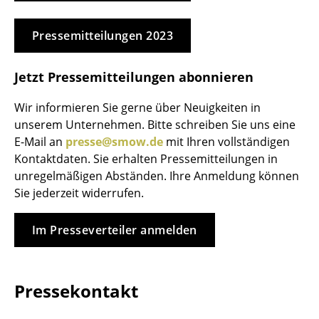
Einzelteile
Pressemitteilungen 2023
... alle Tische
Jetzt Pressemitteilungen abonnieren
Aufbewahren
Regale & Schränke
Wir informieren Sie gerne über Neuigkeiten in
unserem Unternehmen. Bitte schreiben Sie uns eine
Bücherregale
E-Mail an
presse@smow.de
mit Ihren vollständigen
Kontaktdaten. Sie erhalten Pressemitteilungen in
Wandregale
unregelmäßigen Abständen. Ihre Anmeldung können
Sideboards & Kommoden
Sie jederzeit widerrufen.
TV Möbel
Im Presseverteiler anmelden
Beistell- & Rollcontainer
Barmöbel
Pressekontakt
Garderoben