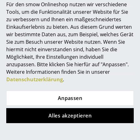
Für den smow Onlineshop nutzen wir verschiedene
Marcel Breuer
Tools, um die Funktionalität unserer Website für Sie
zu verbessern und Ihnen ein maßgeschneidertes
Philippe Starck
Einkaufserlebnis zu bieten. Aus diesem Grund werten
wir bestimmte Daten aus, zum Beispiel, welches Gerät
Verner Panton
Sie zum Besuch unserer Website nutzen. Wenn Sie
... alle Designer A-Z
hiermit nicht einverstanden sind, haben Sie die
Möglichkeit, Ihre Einstellungen individuell
anzupassen. Bitte klicken Sie hierfür auf "Anpassen".
Themen
Weitere Informationen finden Sie in unserer
Neu bei smow
Datenschutzerklärung
.
Inspiration
Anpassen
Special Editions
Designklassiker
Alles akzeptieren
Frauen im Design