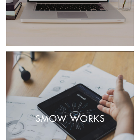
Räume
Zuhause
Wohnzimmer
Esszimmer
Schlafzimmer
Kinderzimmer
Arbeitszimmer
Diele
Badezimmer
Stauraum
Balkon & Garten