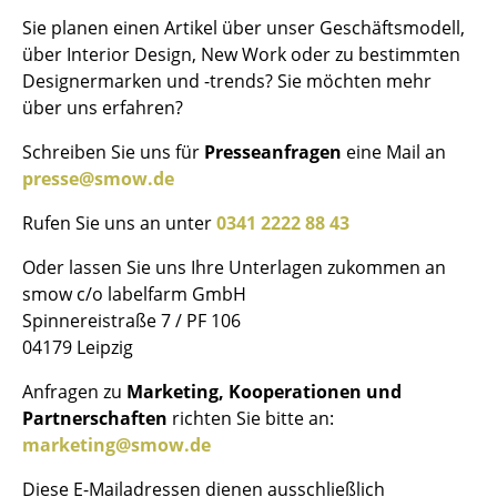
Kleinaufbewahrung
Sie planen einen Artikel über unser Geschäftsmodell,
über Interior Design, New Work oder zu bestimmten
Einzelteile
Designermarken und -trends? Sie möchten mehr
über uns erfahren?
... alle Aufbewahrungsmöbel
Schreiben Sie uns für
Presseanfragen
eine Mail an
Licht
presse@smow.de
Hängeleuchten & Deckenleuchten
Rufen Sie uns an unter
0341 2222 88 43
Tischleuchten
Oder lassen Sie uns Ihre Unterlagen zukommen an
smow c/o labelfarm GmbH
Schreibtischleuchten
Spinnereistraße 7 / PF 106
Stehleuchten & Leseleuchten
04179 Leipzig
Bodenleuchten
Anfragen zu
Marketing, Kooperationen und
Partnerschaften
richten Sie bitte an:
Wandleuchten
marketing@smow.de
Outdoor-Leuchten
Diese E-Mailadressen dienen ausschließlich