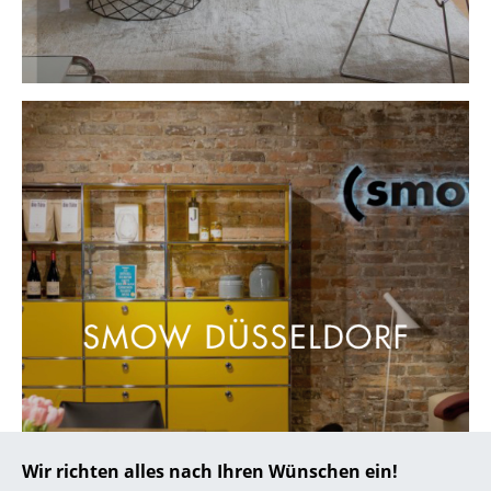
... alle Hersteller A-Z
Designer
Alvar Aalto
Arne Jacobsen
Charles & Ray Eames
Eero Saarinen
Egon Eiermann
Eileen Gray
Jean Prouvé
Le Corbusier
Wir richten alles nach Ihren Wünschen ein!
Ludwig Mies van der Rohe