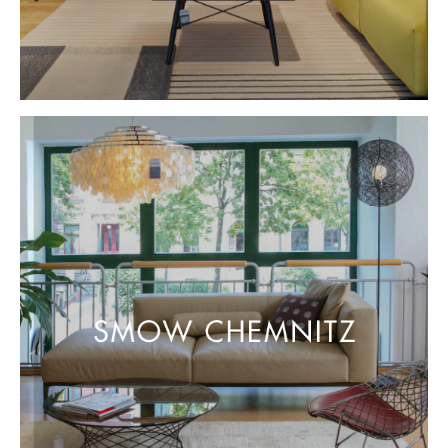
Artemide
Cassina
Fritz Hansen
HAY
Knoll International
Louis Poulsen
Muuto
Nils Holger Moormann
Richard Lampert
Thonet
USM Haller
Vitra