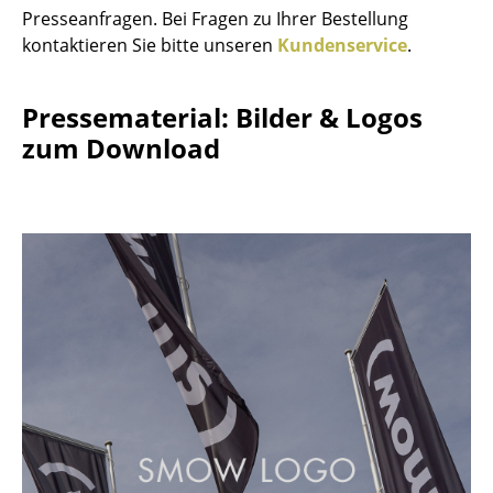
Presseanfragen. Bei Fragen zu Ihrer Bestellung
Akkuleuchten
kontaktieren Sie bitte unseren
Kundenservice
.
... alle Leuchten
Pressematerial: Bilder & Logos
Betten
zum Download
Doppelbetten
Einzelbetten
Stapelbetten
Kinderbetten
Nachttische & Bettzubehör
... alle Betten
Accessoires
Uhren