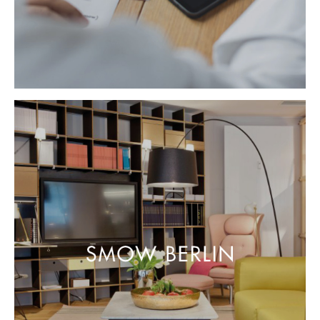
Büro
Arbeitsplatz
Management Büro
Konferenzraum
Empfang
Cafeteria
Branchenlösungen
Sicheres Arbeiten
Hersteller & Designer
Hersteller