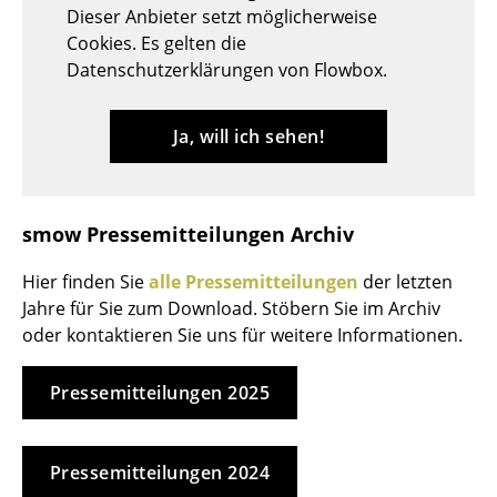
Dieser Anbieter setzt möglicherweise
Tische
Cookies. Es gelten die
Datenschutzerklärungen von Flowbox.
Esstische
Beistelltische
Ja, will ich sehen!
Couchtische
Schreibtische
smow Pressemitteilungen Archiv
Sekretäre & PC-Tische
Hier finden Sie
alle Pressemitteilungen
der letzten
Konferenztische
Jahre für Sie zum Download. Stöbern Sie im Archiv
oder kontaktieren Sie uns für weitere Informationen.
Stehtische & Stehpulte
Kindertische
Pressemitteilungen 2025
Gartentische
Pressemitteilungen 2024
Servierwagen