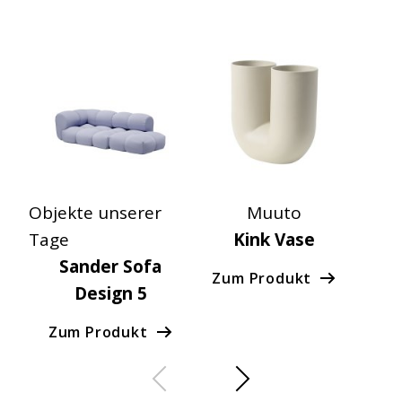
Objekte unserer
Muuto
Tage
Kink Vase
Q
Sander Sofa
Ko
Zum Produkt
Design 5
Zu
Zum Produkt