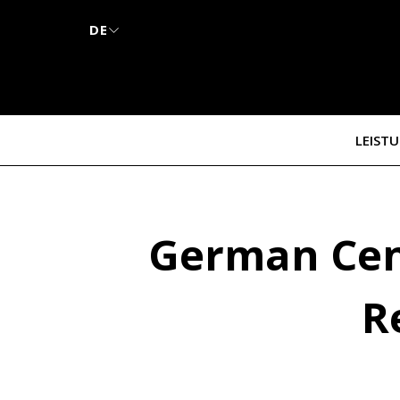
DE
LEIST
German Cent
R