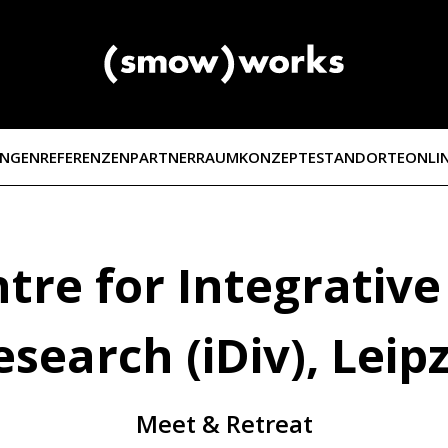
UNGEN
REFERENZEN
PARTNER
RAUMKONZEPTE
STANDORTE
ONLI
re for Integrative 
esearch (iDiv), Leipz
Meet & Retreat