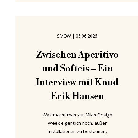
wie Sebastian Herkner oder Lise
Vester getroffen, mit Knud Erik
Hansen geplaudert – und einige
Themen haben
SMOW
|
05.06.2026
Zwischen Aperitivo
und Softeis – Ein
Interview mit Knud
Erik Hansen
Was macht man zur Milan Design
Week eigentlich noch, außer
Installationen zu bestaunen,