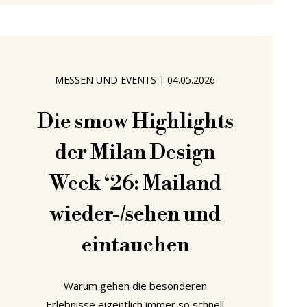
erstaunlich präsent. Sie sieht und kauft
ihn einfach. Dass dieser Tisch von
Eileen Gray entworfen wurde und
MESSEN UND EVENTS
|
04.05.2026
Die smow Highlights
der Milan Design
Week ‘26: Mailand
wieder-/sehen und
eintauchen
Warum gehen die besonderen
Erlebnisse eigentlich immer so schnell