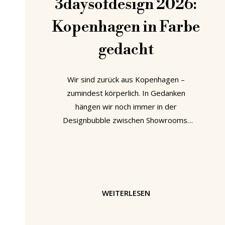
3daysofdesign 2026:
Kopenhagen in Farbe
gedacht
Wir sind zurück aus Kopenhagen –
zumindest körperlich. In Gedanken
hängen wir noch immer in der
Designbubble zwischen Showrooms,
Installationen und Innenhöfen der
diesjährigen 3daysofdesign. Nach drei
Tagen voller Eindrücke fällt der Sprung
zurück in den Alltag nicht ganz leicht.
Wie ein Schwamm haben wir die Stadt,
WEITERLESEN
ihre Ausstellungen und Neuheiten
aufgesogen, ganz nebenbei Designer