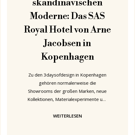
skandinavischen
Moderne: Das SAS
Royal Hotel von Arne
Jacobsen in
Kopenhagen
Zu den 3daysofdesign in Kopenhagen
gehören normalerweise die
Showrooms der großen Marken, neue
Kollektionen, Materialexperimente und
aktuelle Positionen des
skandinavischen Designs. Aber wer nur
WEITERLESEN
nach vorne schaut, verpasst schnell
den Teil, der diese Gegenwart