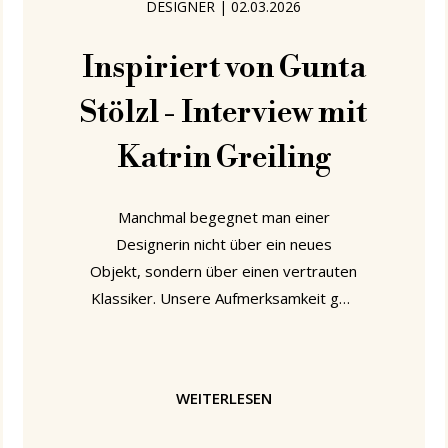
DESIGNER
|
02.03.2026
die
Inspiriert von Gunta
Stölzl - Interview mit
Katrin Greiling
Manchmal begegnet man einer
Designerin nicht über ein neues
Objekt, sondern über einen vertrauten
Klassiker. Unsere Aufmerksamkeit galt
einem Sessel, den man zu kennen
glaubt: dem F51 von Tecta. Ein
Bauhaus-Entwurf von Walter Gropius,
WEITERLESEN
vielfach gesehen, vielfach zitiert – und
doch selten wirklich neu betrachtet.