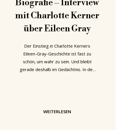
Biografie – Interview
mit Charlotte Kerner
über Eileen Gray
Der Einstieg in Charlotte Kerners
Eileen-Gray-Geschichte ist fast zu
schön, um wahr zu sein. Und bleibt
gerade deshalb im Gedächtnis. In den
1980er-Jahren steht sie in einem
Möbelhaus, ohne besondere Absicht,
eher im Vorbeigehen als auf der Suche
nach etwas Konkretem. Und bleibt
dann an einem kleinen Beistelltisch
WEITERLESEN
hängen: Stahl, Glas, höhenverstellbar,
leicht wie ein Gedanke und doch