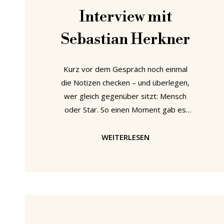
Interview mit
Sebastian Herkner
Kurz vor dem Gespräch noch einmal
die Notizen checken – und überlegen,
wer gleich gegenüber sitzt: Mensch
oder Star. So einen Moment gab es
auf der ClassiCon Roadshow im
Leipziger smow Store, kurz vor
WEITERLESEN
seinem bis auf den letzten Platz
gefüllten Design Talk. Dort trafen wir
Sebastian Herkner, dessen Entwürfe
längst international etabliert sind –
Respekt und eine leise Nervosität
inklusive. Doch dann saß er da: offen,