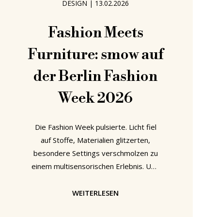
DESIGN
|
13.02.2026
Fashion Meets
Furniture: smow auf
der Berlin Fashion
Week 2026
Die Fashion Week pulsierte. Licht fiel
auf Stoffe, Materialien glitzerten,
besondere Settings verschmolzen zu
einem multisensorischen Erlebnis. Und
mittendrin: smow – Möbelklassiker, die
nicht stillhalten, sondern mitspielen.
WEITERLESEN
Für uns einer der Design Stars auf der