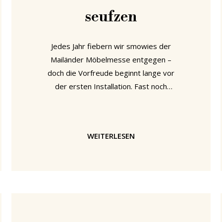
seufzen
Jedes Jahr fiebern wir smowies der
Mailänder Möbelmesse entgegen –
doch die Vorfreude beginnt lange vor
der ersten Installation. Fast noch
spannender als die Messe selbst ist
die Frage: Wer darf dieses Jahr nach
Mailand fahren? Zwischen Hoffen,
WEITERLESEN
Spekulieren und der erlösenden
Nachricht steigt die Spannung – und
mit der Entscheidung in der Tasche
die Vorfreude ins Unermessliche auf
Mailand als Sehnsuchtsort, als
pulsierendes Herz der internationalen
Designszene. Für ein paar Tage wird