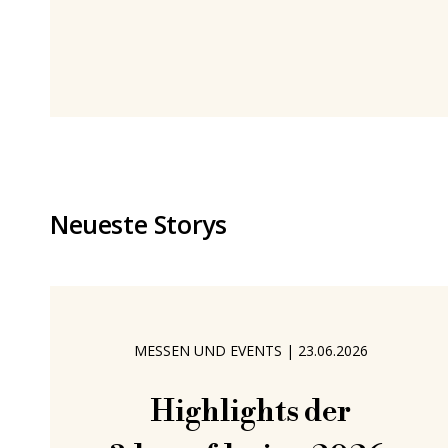
Thüringen, nahe Jena, ohne klaren
Masterplan, aber mit einem frühen Gespür
für Medien, Ästhetik und Popkultur,
entwickelte sich Willys Weg organisch in die
Kreativbranche. Während seiner Ausbildung
– damals noch
Neueste Storys
MESSEN UND EVENTS
|
23.06.2026
Highlights der