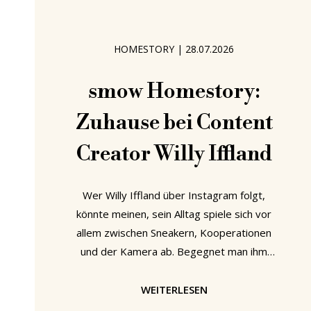
HOMESTORY
|
28.07.2026
smow Homestory:
Zuhause bei Content
Creator Willy Iffland
Wer Willy Iffland über Instagram folgt,
könnte meinen, sein Alltag spiele sich vor
allem zwischen Sneakern, Kooperationen
und der Kamera ab. Begegnet man ihm
jedoch persönlich, wird schnell klar, dass
diese Oberfläche nur einen kleinen Teil
WEITERLESEN
seiner Geschichte erzählt. Aufgewachsen in