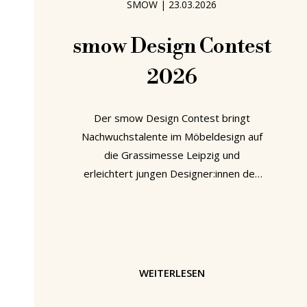
SMOW
|
23.03.2026
aufmerksam, präsent. Kein
distanziertes Designergenie, sondern
smow Design Contest
jemand, der
2026
Der smow Design Contest bringt
Nachwuchstalente im Möbeldesign auf
die Grassimesse Leipzig und
erleichtert jungen Designer:innen den
Einstieg in die Möbelwelt. Neben dem
smow Designpreis, der unter allen
Ausstellenden vergeben wird, stellt
smow 2026 erstmals fünf geförderte
Präsentationsflächen zur Verfügung.
WEITERLESEN
Der smow Design Contest auf einen
Blick • Rahmen: Grassimesse Leipzig •