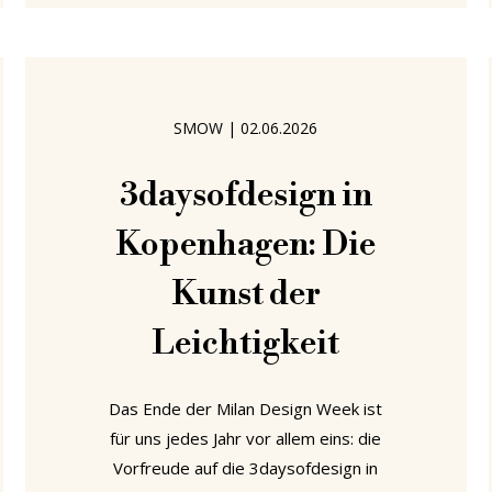
überhaupt erst möglich gemacht hat:
die Orte, an denen Designgeschichte
nicht ausgestellt, sondern gebaut
wurde. Das SAS Royal Hotel, heute
SMOW
|
02.06.2026
Radisson Collection Royal, ist genau so
ein Ort: ein Gebäude, das nicht nur
3daysofdesign in
Design zeigt,
Kopenhagen: Die
Kunst der
Leichtigkeit
Das Ende der Milan Design Week ist
für uns jedes Jahr vor allem eins: die
Vorfreude auf die 3daysofdesign in