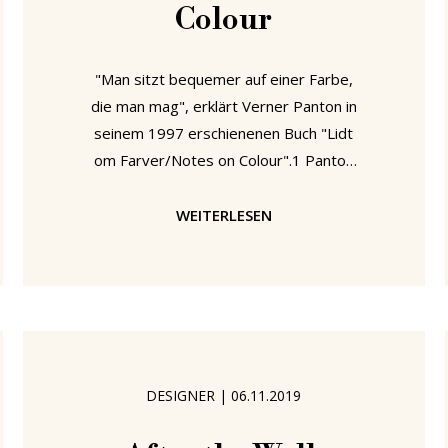
Colour
"Man sitzt bequemer auf einer Farbe,
die man mag", erklärt Verner Panton in
seinem 1997 erschienenen Buch "Lidt
om Farver/Notes on Colour".1 Panton
bringt damit sehr prägnant ein
Verständnis von Farbe zum Ausdruck,
WEITERLESEN
das über Farbe als rein dekoratives
Element hinaus geht. Er liefert eine
von vielen Überlegungen zur Funktion
und Relevanz von Farbe jenseits des
rein Dekorativen, die in vielfältiger
Form im Verlauf der Geschichte des
DESIGNER
|
06.11.2019
Möbel- und Produktdesigns
auftauchen. In den kommenden