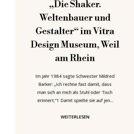
„Die Shaker.
Weltenbauer und
Gestalter“ im Vitra
Design Museum, Weil
am Rhein
Im Jahr 1984 sagte Schwester Mildred
Barker: „Ich rechne fast damit, dass
man sich an mich als Stuhl oder Tisch
erinnert."1 Damit spielte sie auf jene
Möbelstücke, insbesondere Stühle, an,
die heute gemeinhin als Synonym für
WEITERLESEN
die „United Society of Believers in
Christ’s Second Appearing“, auch