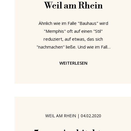
Weil am Rhein
Ähnlich wie im Falle "Bauhaus" wird
"Memphis" oft auf einen "Stil"
reduziert, auf etwas, das sich
"nachmachen" ließe. Und wie im Falle
"Bauhaus" ist diese Annahme nicht nur
falsch, sie behindert auch unser
WEITERLESEN
Verständnis der Designgeschichte und
der Entwicklung hin zu unserem
heutigen Design. Dieses Verständnis
ist aber sehr wichtig, wenn es darum
geht, wo wir stehen und wie wir am
besten vorankommen können. Mit der
WEIL AM RHEIN
|
04.02.2020
Ausstellung “Memphis: 40 Jahre Kitsch
und Eleganz” lädt die Vitra Design