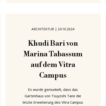
jugendliche Energie, die in unserer
heutigen Zeit dringend gebraucht wird.
Unsere fünf Empfehlungen, um Ihr
persönliches Iūnō – und damit auch
unser aller Iūnō – im Juni 2025 neu
ARCHITEKTUR
|
24.10.2024
Khudi Bari von
Marina Tabassum
auf dem Vitra
Campus
Es wurde gemunkelt, dass das
Gartenhaus von Tsuyoshi Tane die
letzte Erweiterung des Vitra Campus