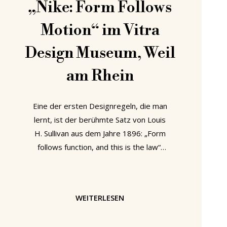
„Nike: Form Follows
Motion“ im Vitra
Design Museum, Weil
am Rhein
Eine der ersten Designregeln, die man
lernt, ist der berühmte Satz von Louis
H. Sullivan aus dem Jahre 1896: „Form
follows function, and this is the law“.
Erst später erkennt man, dass
„Funktion“ kein feststehender Begriff
ist, sondern definiert werden muss,
WEITERLESEN
damit „Form“ ihr überhaupt sinnvoll
folgen kann. Und noch später begreift