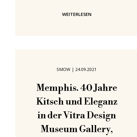
empfehlen eine Annäherung an das,
was man nicht weiß, durch eigenes
WEITERLESEN
Hinterfragen und Überlegen während
des Besuchs einer Architektur- oder
SMOW
|
24.09.2021
Memphis. 40 Jahre
Kitsch und Eleganz
in der Vitra Design
Museum Gallery,