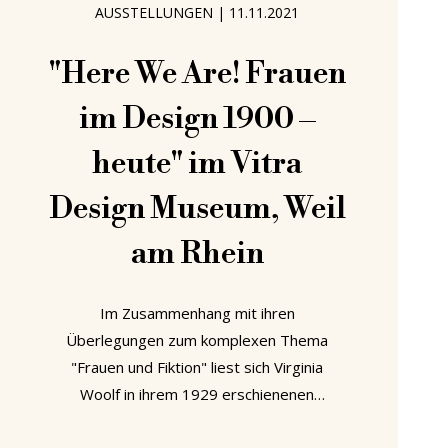
AUSSTELLUNGEN
|
11.11.2021
heißt auch als kulturellen,
architektonischen, sozialen und
"Here We Are! Frauen
politischen Raum. So
im Design 1900 –
heute" im Vitra
Design Museum, Weil
am Rhein
Im Zusammenhang mit ihren
Überlegungen zum komplexen Thema
"Frauen und Fiktion" liest sich Virginia
Woolf in ihrem 1929 erschienenen
Essay “A Room of One's Own”