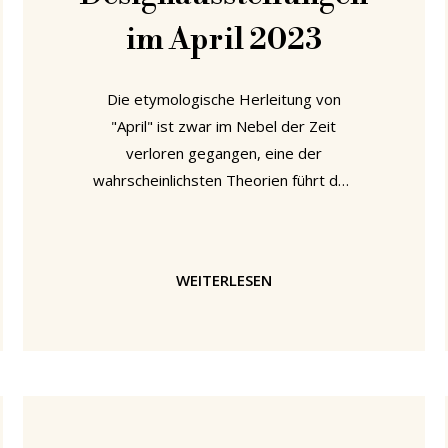
im April 2023
Die etymologische Herleitung von
"April" ist zwar im Nebel der Zeit
verloren gegangen, eine der
wahrscheinlichsten Theorien führt den
Ursprung jedoch auf das lateinische
Verb “aperire” zurück, was so viel
bedeutet wie "öffnen". Das Wort ist
WEITERLESEN
selbst möglicherweise mit dem
altgriechischen “ἄνοιξις”, “ánoixis”,
“Öffnung”, verwandt. Die sehr
offensichtlichen Assoziationen mit dem
Frühling, der im April ausbricht und mit
der Natur, die sich für eine neue