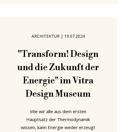
man die Komplexität, die in der
Definition von „Funktion“ liegt. Mit der
Ausstellung „Nike: Form Follows
Motion“ beleuchtet das Vitra Design
Museum in Weil am
ARCHITEKTUR
|
19.07.2024
"Transform! Design
und die Zukunft der
Energie" im Vitra
Design Museum
Wie wir alle aus dem ersten
Hauptsatz der Thermodynamik
wissen, kann Energie weder erzeugt