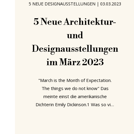
5 NEUE DESIGNAUSSTELLUNGEN
|
03.03.2023
5 Neue Architektur-
und
Designausstellungen
im März 2023
"March is the Month of Expectation.
The things we do not know" Das
meinte einst die amerikanische
Dichterin Emily Dickinson.1 Was so viel
bedeutet wie: der März ist der Monat
der Erwartung. Der Erwartung all jener
Dinge, die wir nicht wissen können. Wir