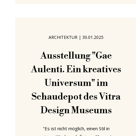
Shaker genannt, gelten – jener
religiösen Gemeinschaft, der auch
Mildred Barker angehörte. Doch diese
Möbel verengen mit ihrer hohen
ARCHITEKTUR
|
30.01.2025
Qualität und den zahlreichen
überzeugenden Argumenten für ihre
Ausstellung "Gae
Aulenti. Ein kreatives
Universum" im
Schaudepot des Vitra
Design Museums
"Es ist nicht möglich, einen Stil in