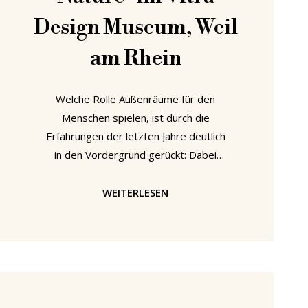
Design Museum, Weil
am Rhein
Welche Rolle Außenräume für den
Menschen spielen, ist durch die
Erfahrungen der letzten Jahre deutlich
in den Vordergrund gerückt: Dabei
geht es nicht nur um frische Luft,
Bewegung, Entspannung und
WEITERLESEN
körperliches Wohlbefinden, sondern
auch um unsere geistige Gesundheit.
Mit “Garden Futures. Designing with
Nature” erforscht das Vitra Design
Museum, Weil am Rhein, den Garten
als einen solchen Außenraum, das