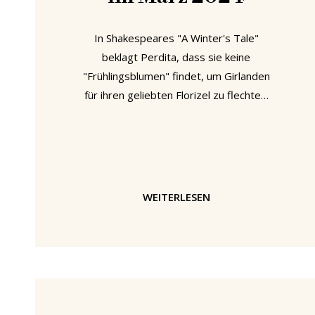
In Shakespeares "A Winter's Tale"
beklagt Perdita, dass sie keine
"Frühlingsblumen" findet, um Girlanden
für ihren geliebten Florizel zu flechten.
Die Frühlingsblumen, darunter Violen,
Primeln, Maßlieb oder Anemonen, die
ercheinen "bevor die Schwalben es
wagen" und "des Märzens Wind mit
ihrer Schönheit fesseln". In ihrer
WEITERLESEN
furchtlosen jugendlichen Liebe zu
Florizel verkennt Perdita, dass es nicht
die Angst vor den Märzwinden war,
die die Schwalben fern hielt, sondern
die Tatsache, dass sie alle