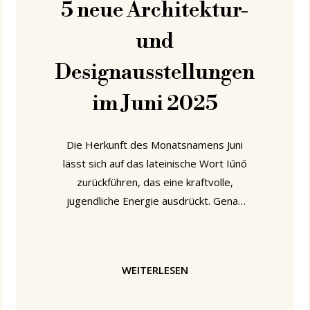
5 neue Architektur-
und
Designausstellungen
im Juni 2025
Die Herkunft des Monatsnamens Juni
lässt sich auf das lateinische Wort Iūnō
zurückführen, das eine kraftvolle,
jugendliche Energie ausdrückt. Genau
diese Energie sollte auch jede gute
Architektur- und/oder Design-
Ausstellung hervorrufen, indem sie
WEITERLESEN
beflügelnde Impulse, Anregungen und
Fragen hervorruft. Eine kraftvolle,