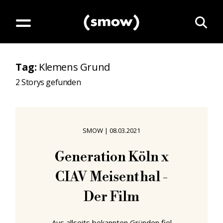
Tag
:
Klemens Grund
2
Storys gefunden
SMOW
|
08.03.2021
Generation Köln x
CIAV Meisenthal -
Der Film
Aus allseits bekannten Gründen fiel