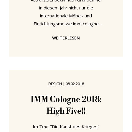
in diesem Jahr nicht nur die
internationale Möbel- und
Einrichtungsmesse imm cologne
aus, die für Mitte Januar 2021
WEITERLESEN
geplant war, sondern auch die
Passagen Interior Design Week
Köln. Das bedeutet allerdings
keinesfalls, dass Mitte Januar nicht
trotzdem frisches zeitgenössisches
Design in Köln zu finden war. In
DESIGN
|
08.02.2018
einer offline realisierten und online
präsentierten Ausstellung stellte die
IMM Cologne 2018:
Assemblage Generation Köln die
High Five!!
Ergebnisse ihrer Zusammenarbeit
mit der
Im Text "Die Kunst des Krieges"