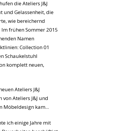
ufen die Ateliers J&J
ut und Gelassenheit, die
rte, wie bereichernd
n. Im frühen Sommer 2015
stehenden Namen
tlinien: Collection 01
en Schaukelstuhl
 von komplett neuen,
neuen Ateliers J&J
 von Ateliers J&J und
um Möbeldesign kam...
e ich einige Jahre mit