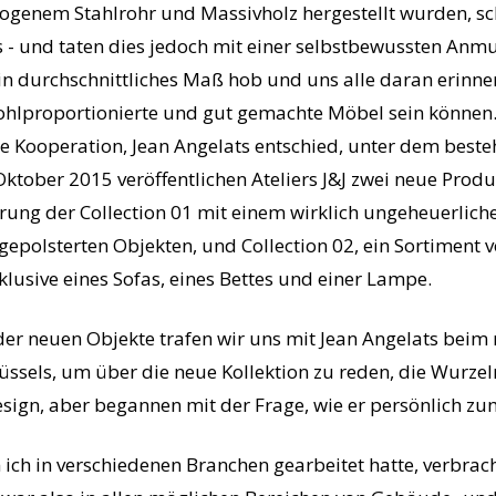
ogenem Stahlrohr und Massivholz hergestellt wurden, sch
es - und taten dies jedoch mit einer selbstbewussten Anm
ein durchschnittliches Maß hob und uns alle daran erinne
wohlproportionierte und gut gemachte Möbel sein könne
ie Kooperation, Jean Angelats entschied, unter dem be
ober 2015 veröffentlichen Ateliers J&J zwei neue Produk
erung der Collection 01 mit einem wirklich ungeheuerlich
 gepolsterten Objekten, und Collection 02, ein Sortiment
lusive eines Sofas, eines Bettes und einer Lampe.
der neuen Objekte trafen wir uns mit Jean Angelats beim 
sels, um über die neue Kollektion zu reden, die Wurzeln
sign, aber begannen mit der Frage, wie er persönlich z
ch in verschiedenen Branchen gearbeitet hatte, verbracht