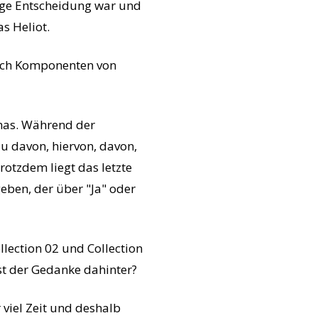
htige Entscheidung war und
s Heliot.
 auch Komponenten von
omas. Während der
du davon, hiervon, davon,
otzdem liegt das letzte
ben, der über "Ja" oder
ollection 02 und Collection
ist der Gedanke dahinter?
r viel Zeit und deshalb