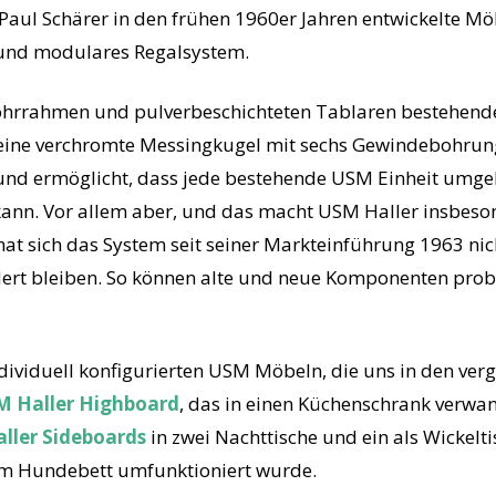
Paul Schärer in den frühen 1960er Jahren entwickelte M
 und modulares Regalsystem.
ohrrahmen und pulverbeschichteten Tablaren bestehende
eine verchromte Messingkugel mit sechs Gewindebohrun
iht und ermöglicht, dass jede bestehende USM Einheit um
kann. Vor allem aber, und das macht USM Haller insbes
hat sich das System seit seiner Markteinführung 1963 ni
dert bleiben. So können alte und neue Komponenten pro
ndividuell konfigurierten USM Möbeln, die uns in den ve
M Haller Highboard
, das in einen Küchenschrank verwa
ller Sideboards
in zwei Nachttische und ein als Wickel
um Hundebett umfunktioniert wurde.