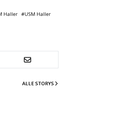
 Haller
#
USM Haller
ALLE STORYS