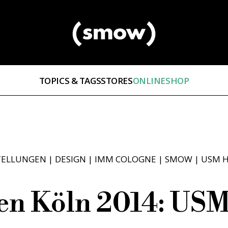
TOPICS & TAGS
STORES
ONLINESHOP
TELLUNGEN
|
DESIGN
|
IMM COLOGNE
|
SMOW
|
USM H
en Köln 2014: USM