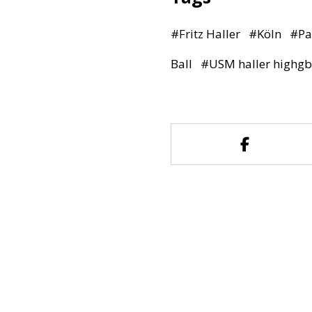
#
Fritz Haller
#
Köln
#
Pa
Ball
#
USM haller highg