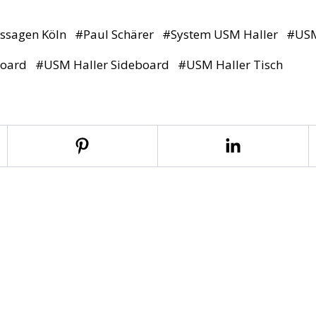
ssagen Köln
#
Paul Schärer
#
System USM Haller
#
USM
board
#
USM Haller Sideboard
#
USM Haller Tisch