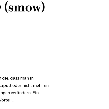
@ (smow)
 die, dass man in
kaputt oder nicht mehr en
ungen verändern. Ein
rteil...