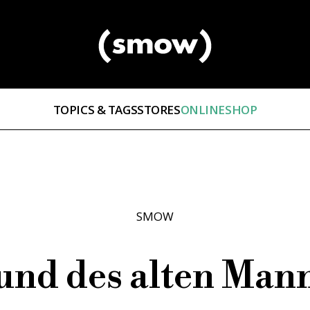
TOPICS & TAGS
STORES
ONLINESHOP
SMOW
nd des alten Man