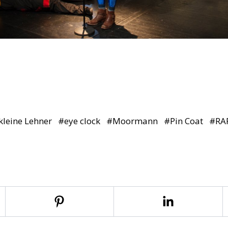
kleine Lehner
#
eye clock
#
Moormann
#
Pin Coat
#
RA