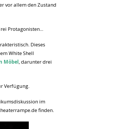
ber vor allem den Zustand
ei Protagonisten...
akteristisch. Dieses
inem White Shell
 Möbel
, darunter drei
ur Verfügung.
likumsdiskussion im
/theaterrampe.de finden.