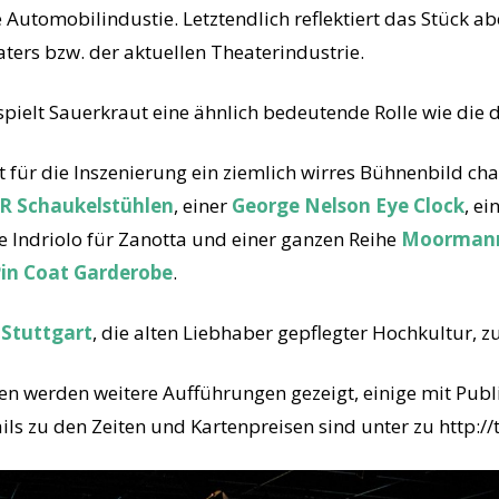
e Automobilindustie. Letztendlich reflektiert das Stück a
ters bzw. der aktuellen Theaterindustrie.
pielt Sauerkraut eine ähnlich bedeutende Rolle wie die dr
für die Inszenierung ein ziemlich wirres Bühnenbild char
AR Schaukelstühlen
, einer
George Nelson Eye Clock
, e
ore Indriolo für Zanotta und einer ganzen Reihe
Moormann
in Coat Garderobe
.
Stuttgart
, die alten Liebhaber gepflegter Hochkultur, z
 werden weitere Aufführungen gezeigt, einige mit Pub
ils zu den Zeiten und Kartenpreisen sind unter zu http:/