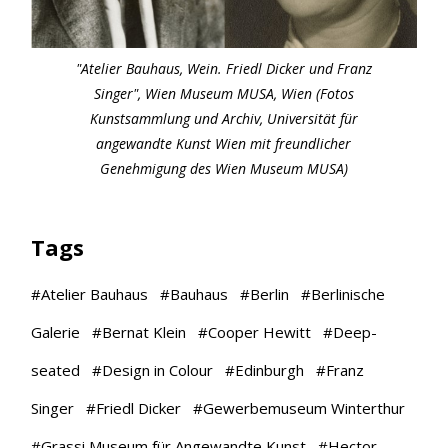
"Atelier Bauhaus, Wein. Friedl Dicker und Franz
Singer", Wien Museum MUSA, Wien (Fotos
Kunstsammlung und Archiv, Universität für
angewandte Kunst Wien mit freundlicher
Genehmigung des Wien Museum MUSA)
Tags
#
Atelier Bauhaus
#
Bauhaus
#
Berlin
#
Berlinische
Galerie
#
Bernat Klein
#
Cooper Hewitt
#
Deep-
seated
#
Design in Colour
#
Edinburgh
#
Franz
Singer
#
Friedl Dicker
#
Gewerbemuseum Winterthur
#
Grassi Museum für Angewandte Kunst
#
Hector