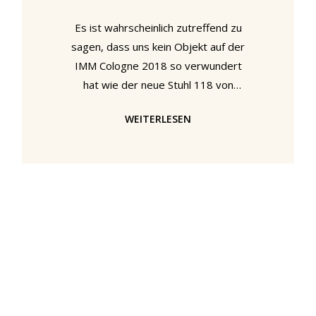
Es ist wahrscheinlich zutreffend zu
sagen, dass uns kein Objekt auf der
IMM Cologne 2018 so verwundert
hat wie der neue Stuhl 118 von
Sebastian Herkner für Thonet. Nicht
WEITERLESEN
in einem schlechten Sinne, er hat uns
einfach durcheinander gebracht.
Schon klar - wer lässt sich schon von
einem Stuhl durcheinander bringen.
Uns passiert das aber regelmäßig,
deshalb leben wir ja in diesem
Chaos. "118" von Sebastian Herkner
für Thonet, gesehen bei der IMM
Cologne 2018 Der quadratische
Holzstuhl ist einer