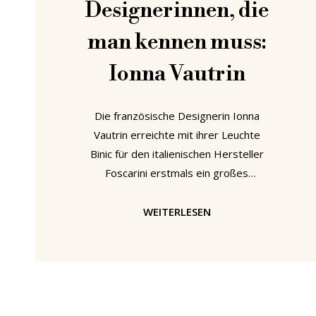
Designerinnen, die
man kennen muss:
Ionna Vautrin
Die französische Designerin Ionna
Vautrin erreichte mit ihrer Leuchte
Binic für den italienischen Hersteller
Foscarini erstmals ein großes
internationales Publikum. Binic gehört
zu den glanzvollen und freudigen
WEITERLESEN
Momenten in der Geschichte des
Lampendesigns - ein charakterstarkes
und doch uneitles Werk, universell
einsetzbar und doch individuell. Doch
Ionna Vautrin ist mehr als Binic: Die