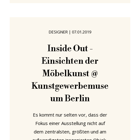
Marilla Cuthbert seufzend. Daraufhin
Anne: "im Moment habe ich das
Gefühl, dass ich lange brauchen
würde, um dessen müde zu werden
DESIGNER
|
07.01.2019
..." Und genauso geht es uns in
Anbetracht der Fülle neuer
Inside Out -
Architektur- und
Einsichten der
Designausstellungen, die im Juni
2021 aus dem Boden
Möbelkunst @
Kunstgewerbemuse
um Berlin
Es kommt nur selten vor, dass der
Fokus einer Ausstellung nicht auf
dem zentralsten, größten und am