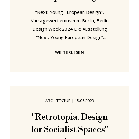
"Next: Young European Design",
Kunstgewerbemuseum Berlin, Berlin
Design Week 2024 Die Ausstellung
“Next: Young European Design”
wurde von Alexandra Klatt, der
WEITERLESEN
Initiatorin und treibenden Kraft
hinter der Berlin Design Week, und
in Zusammenarbeit mit EUNIC, dem
Nationalen Kulturinstitut der
Europäischen Union, Berlin, sowie
dem Kunstgewerbemuseum Berlin,
ARCHITEKTUR
|
15.06.2023
das auch Gastgeber der Ausstellung
ist, kuratiert. Bei “Next” soll es nicht
"Retrotopia. Design
nur um die nächste Generation von
for Socialist Spaces"
Designerinnen und Designern