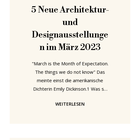
Kunstgewerbemuseum Berlin in
5 Neue Architektur-
Zusammenarbeit mit zahlreichen
und
Museen und Institutionen aus ganz
Osteuropa eine Einführung in die
Designausstellunge
Architektur und
n im März 2023
"March is the Month of Expectation.
The things we do not know" Das
meinte einst die amerikanische
Dichterin Emily Dickinson.1 Was so
viel bedeutet wie: der März ist der
WEITERLESEN
Monat der Erwartung. Der
Erwartung all jener Dinge, die wir
nicht wissen können. Wir empfehlen
eine Annäherung an das, was man
nicht weiß, durch eigenes