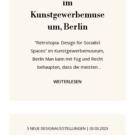
im
Kunstgewerbemuse
um, Berlin
“Retrotopia. Design for Socialist
Spaces” im Kunstgewerbemuseum,
Berlin Man kann mit Fug und Recht
behaupten, dass die meisten
Menschen in Westeuropa immer
WEITERLESEN
noch eine sehr stereotype,
verzerrte, wenn nicht gar
voreingenommene Sicht auf das
osteuropäische Design des späten
20.Jahrhunderts haben. Mit
“Retrotopia. Design for Socialist
5 NEUE DESIGNAUSSTELLUNGEN
|
03.03.2023
Spaces” liefert das