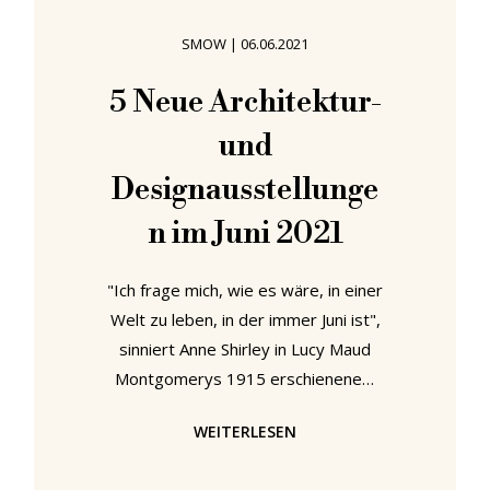
Hinterfragen und Überlegen
SMOW
|
06.06.2021
während des Besuchs einer
Architektur- oder
5 Neue Architektur-
und
Designausstellunge
n im Juni 2021
"Ich frage mich, wie es wäre, in einer
Welt zu leben, in der immer Juni ist",
sinniert Anne Shirley in Lucy Maud
Montgomerys 1915 erschienenem
Roman Anne in Kingsport. "Du
WEITERLESEN
würdest es bald satthaben",
antwortet ihre Adoptivmutter