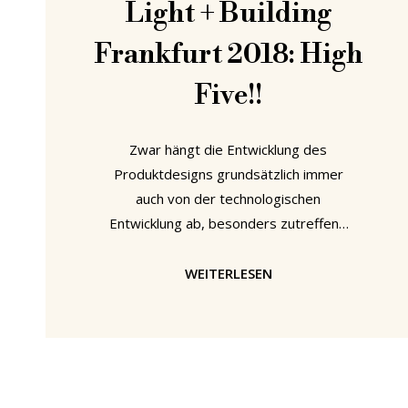
Light + Building
Frankfurt 2018: High
Five!!
Zwar hängt die Entwicklung des
Produktdesigns grundsätzlich immer
auch von der technologischen
Entwicklung ab, besonders zutreffend
ist dies allerdings im Zusammenhang
mit Lichtdesign: Seitdem in einer
WEITERLESEN
neolithischen Höhle erstmals ein
Brennstab eingesetzt wurde um eine
entspannte Abendatmosphäre zu
kreieren, sind technologische
Entwicklungen die treibende Kraft bei