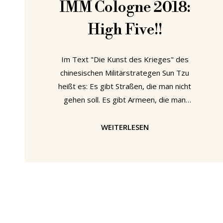
IMM Cologne 2018:
High Five!!
Im Text "Die Kunst des Krieges" des
chinesischen Militärstrategen Sun Tzu
heißt es: Es gibt Straßen, die man nicht
gehen soll. Es gibt Armeen, die man
nicht angreifen soll. Es gibt Städte, die
man nicht einnehmen soll. Es gibt
WEITERLESEN
Gebiete, um die man nicht kämpfen
soll. Es gibt Befehle, die man nicht
befolgen soll. Wäre Sun Tzus Metier
nicht die Kriegskunst, sondern
Möbelmessen gewesen, hätte er mit
Sicherheit hinzugefügt: Es gibt
Objekte, die man nicht produzieren