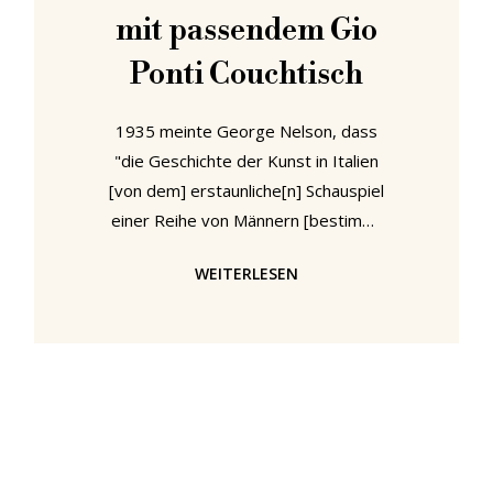
mit passendem Gio
Ponti Couchtisch
1935 meinte George Nelson, dass
"die Geschichte der Kunst in Italien
[von dem] erstaunliche[n] Schauspiel
einer Reihe von Männern [bestimmt
sei], die keine Grenzen zwischen
WEITERLESEN
den Künsten kannten". Diese
Geschichte und diese Tradition
setzte sich laut Nelson im Italien der
1930er Jahre durch "das
ermutigende Beispiel von Gio Ponti"
fort, "der schon früh im Leben
feststellte, dass kein einziger Beruf
ausreichte, um seine Energie zu