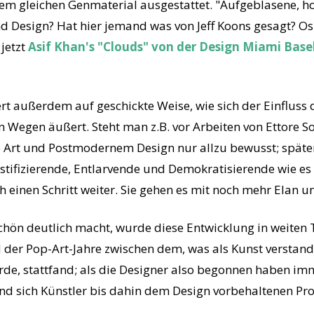
em gleichen Genmaterial ausgestattet. "Aufgeblasene, ho
d Design? Hat hier jemand was von Jeff Koons gesagt? Os
 jetzt
Asif Khan's "Clouds" von der Design Miami Base
t außerdem auf geschickte Weise, wie sich der Einfluss 
n Wegen äußert. Steht man z.B. vor Arbeiten von Ettore S
 Art und Postmodernem Design nur allzu bewusst; späte
stifizierende, Entlarvende und Demokratisierende wie es 
 einen Schritt weiter. Sie gehen es mit noch mehr Elan un
chön deutlich macht, wurde diese Entwicklung in weiten 
 der Pop-Art-Jahre zwischen dem, was als Kunst versta
rde, stattfand; als die Designer also begonnen haben im
d sich Künstler bis dahin dem Design vorbehaltenen Pr