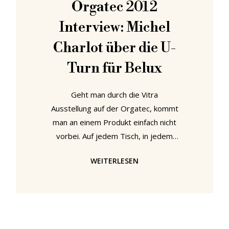
Orgatec 2012
geschmackvolle Interieurs. Manche
Interview: Michel
Orte schienen aber so abgelegen,
dass sie nichts von dem Stil und der
Charlot über die U-
Grazie der
Turn für Belux
Geht man durch die Vitra
Ausstellung auf der Orgatec, kommt
man an einem Produkt einfach nicht
vorbei. Auf jedem Tisch, in jedem
Workbay, in jedem Alcove steht eine
WEITERLESEN
Lampe. Eine Vitra Lampe? Eigentlich
nicht. Eigentlich ist es eine Lampe
des Schweizer Herstellers Belux.
Seit 2001 ist Belux jedoch Teil der
Vitra Familie und auf der Orgatec