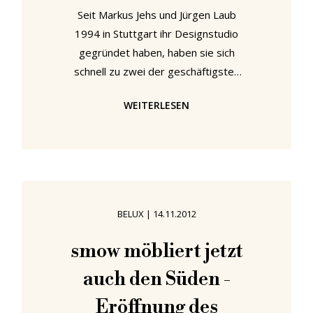
Seit Markus Jehs und Jürgen Laub
1994 in Stuttgart ihr Designstudio
gegründet haben, haben sie sich
schnell zu zwei der geschäftigsten
und erfolgreichsten deutschen
WEITERLESEN
Produktdesigner ihrer Generation
entwickelt. Mit einem
Kundenstamm, der Thonet,
Wilkhahn, Fritz Hansen, Authentics
und Belux umfasst sind Jehs+Laub
genauso im Büromöbelsektor wie im
BELUX
|
14.11.2012
Wohnbereich, im Licht- und
Accessoiredesign zuhause. Der
smow möbliert jetzt
bisherige Höhepunkt ihrer Karriere,
auch den Süden -
die mit internationalen
Auszeichnungen gepflastert ist,
Eröffnung des