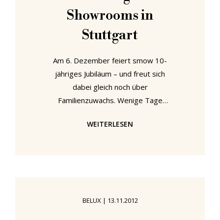
Showrooms in
Stuttgart
Am 6. Dezember feiert smow 10-
jähriges Jubiläum – und freut sich
dabei gleich noch über
Familienzuwachs. Wenige Tage
vorher nämlich, am 26. November,
WEITERLESEN
eröffnet in Stuttgart der dritte
smow Showroom. Grund genug die
letzten smow Jahre einmal Revue
passieren zu lassen. Am 6.
Dezember 2002 eröffnete am
Leipziger Burgplatz der
BELUX
|
13.11.2012
(smow)room und sorgte fortan in
sächsischen Haushalten für