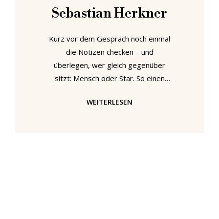
Sebastian Herkner
Kurz vor dem Gespräch noch einmal
die Notizen checken – und
überlegen, wer gleich gegenüber
sitzt: Mensch oder Star. So einen
Moment gab es auf der ClassiCon
WEITERLESEN
Roadshow im Leipziger smow
Store, kurz vor seinem bis auf den
letzten Platz gefüllten Design Talk.
Dort trafen wir Sebastian Herkner,
dessen Entwürfe längst
international etabliert sind –
Respekt und eine leise Nervosität
inklusive. Doch dann saß er da: offen,
aufmerksam, präsent. Kein