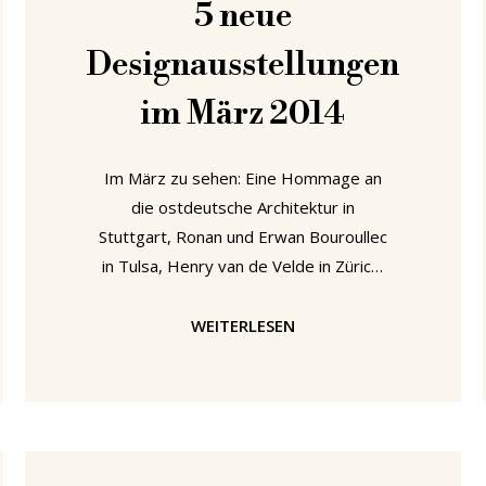
5 neue
Designausstellungen
im März 2014
Im März zu sehen: Eine Hommage an
die ostdeutsche Architektur in
Stuttgart, Ronan und Erwan Bouroullec
in Tulsa, Henry van de Velde in Zürich,
Ray Eames in Pasadena und
Konstantin Grcics Vision für die Zukunft
WEITERLESEN
in Weil am Rhein. "Ray Eames: In the
Spotlight" in der Williamson Gallery im
Art Center College of Design,
Pasadena, Kalifornien, USA In unserem
Post zu Ehren von Ray Eames' 100.