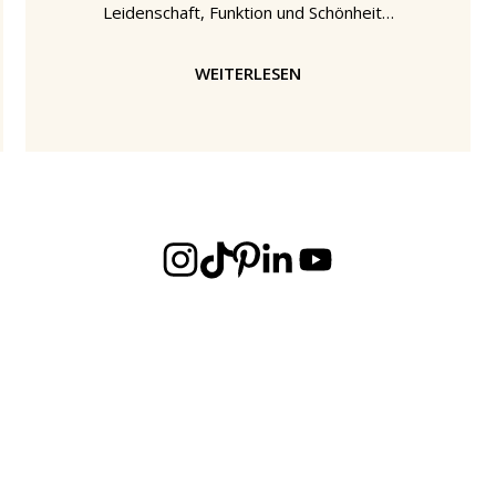
Leidenschaft, Funktion und Schönheit".
Anlässlich des 150. Geburtstages von
Henry van de Velde will "Leidenschaft,
WEITERLESEN
Funktion und Schönheit" als erste
Ausstellung ihrer Art van de Veldes
komplettes kreatives Schaffen
untersuchen - von seinen frühesten
künstlerischen Bestrebungen über
Kunstgewerbe und Möbeldesigns bis
hin zu seinem architektonischen
Schaffen, Innenausstattung und den