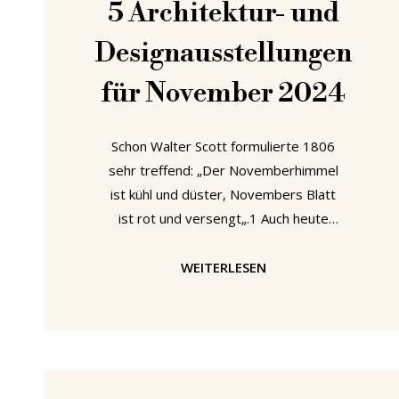
5 Architektur- und
Designausstellungen
für November 2024
Schon Walter Scott formulierte 1806
sehr treffend: „Der Novemberhimmel
ist kühl und düster, Novembers Blatt
ist rot und versengt„.1 Auch heute
klingt das nach dem idealen Wetter,
um sich eine neue Design- oder
WEITERLESEN
Architekturausstellung anzuschauen.
Wir empfehlen als Rückzugsorte vor
der Kälte und Tristesse des
Novembers 5 Ausstellungen in
Chemnitz, Brüssel, Winterthur, Krefeld