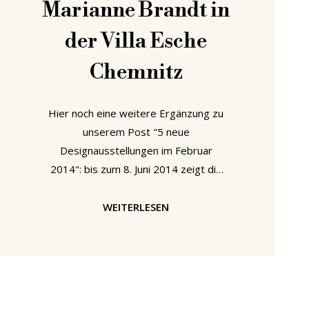
Marianne Brandt in
der Villa Esche
Chemnitz
Hier noch eine weitere Ergänzung zu
unserem Post "5 neue
Designausstellungen im Februar
2014": bis zum 8. Juni 2014 zeigt die
Villa Esche in Chemnitz eine
Ausstellung, die ganz der Künstlerin
WEITERLESEN
und Produktdesignerin Marianne
Brandt gewidmet ist. Die 1903 von
Henry van de Velde für den
Chemnitzer Textilmagnaten Herbert
Eugen Esche gebaute Villa Esche ist