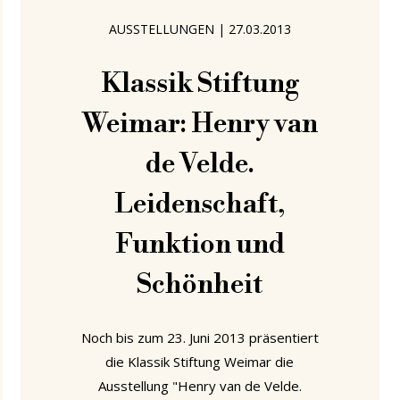
Geburtstag 2012 haben wir unsere
AUSSTELLUNGEN
|
27.03.2013
Leser ermutigt, "die Arbeiten und das
Talent einer bemerkenswerten
Klassik Stiftung
Weimar: Henry van
de Velde.
Leidenschaft,
Funktion und
Schönheit
Noch bis zum 23. Juni 2013 präsentiert
die Klassik Stiftung Weimar die
Ausstellung "Henry van de Velde.