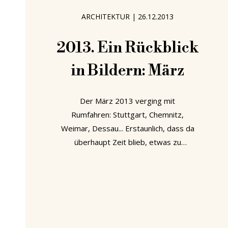
und New York. „Reform of Life“ in den
ARCHITEKTUR
|
26.12.2013
Kunstsammlungen am Theaterplatz,
Chemnitz, Deutschland Für das Jahr
2013. Ein Rückblick
2025 sind
in Bildern: März
Der März 2013 verging mit
Rumfahren: Stuttgart, Chemnitz,
Weimar, Dessau... Erstaunlich, dass da
überhaupt Zeit blieb, etwas zu
schreiben... Porsche Museum Stuttgart
Eames by Vitra, Wasserschloss
Klaffenbach Chemnitz Eames by Vitra,
Wasserschloss Klaffenbach Chemnitz.
Eames Elephants. Kindermöbel von
Henry Van de Velde für Willy Engels.