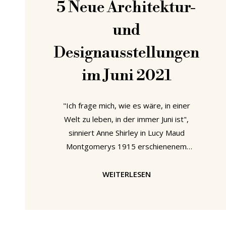
5 Neue Architektur-
und
Designausstellungen
im Juni 2021
"Ich frage mich, wie es wäre, in einer
Welt zu leben, in der immer Juni ist",
sinniert Anne Shirley in Lucy Maud
Montgomerys 1915 erschienenem
Roman Anne in Kingsport. "Du würdest
es bald satthaben", antwortet ihre
WEITERLESEN
Adoptivmutter Marilla Cuthbert
seufzend. Daraufhin Anne: "im Moment
habe ich das Gefühl, dass ich lange