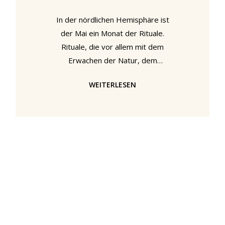
In der nördlichen Hemisphäre ist
der Mai ein Monat der Rituale.
Rituale, die vor allem mit dem
Erwachen der Natur, dem
Herannahen des Sommers und der
WEITERLESEN
damit verbundenen Hoffnung auf
eine erfolgreiche und reiche Ernte
verbunden sind. Zu diesen Ritualen
gehören unter anderem Maibäume,
Lagerfeuer und eine Vielzahl von
Tänzen in verschiedenen
Zusammenhängen. Einschließlich des
traditionellen englischen
Kindertanzes oder Kinderspiels
“Nuts in May”, das die Wiederholung
der Zeile "Here we come