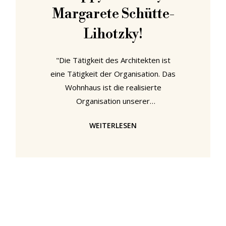
Margarete Schütte-
Lihotzky!
"Die Tätigkeit des Architekten ist
eine Tätigkeit der Organisation. Das
Wohnhaus ist die realisierte
Organisation unserer
Lebensgewohnheiten"1, so die
WEITERLESEN
österreichische Architektin
Margarete Lihotzky im Jahr 1921. Im
Verlauf ihrer langen, vielseitigen
Karriere demonstrierte sie
wiederholt, was sie darunter
verstand - am berühmtesten, wenn
auch sehr knapp, mit einem
Küchendesign. Margarete Schütte-