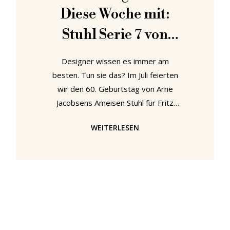
Diese Woche mit:
Stuhl Serie 7 von
Arne Jacobsen.
Designer wissen es immer am
besten. Tun sie das? Im Juli feierten
wir den 60. Geburtstag von Arne
Jacobsens Ameisen Stuhl für Fritz
Hansen und sprachen bei der
WEITERLESEN
Gelegenheit auch von der starken
Kritik, die der Stuhl bei seiner
Präsentation erfahren musste,
insbesondere dabei die Tatsache,
dass er nur drei Beine besitzt. Kritik,
die Arne Jacobsen kein Stück
interessierte. Für Jacobsen war der
Ameisen Stuhl als dreibeiniger Stuhl