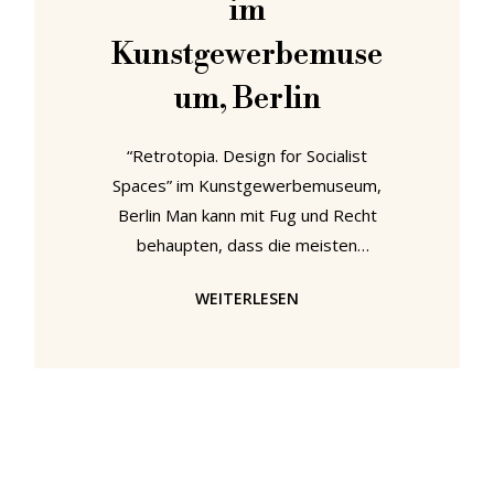
im
Kunstgewerbemuse
um, Berlin
“Retrotopia. Design for Socialist
Spaces” im Kunstgewerbemuseum,
Berlin Man kann mit Fug und Recht
behaupten, dass die meisten
Menschen in Westeuropa immer
WEITERLESEN
noch eine sehr stereotype,
verzerrte, wenn nicht gar
voreingenommene Sicht auf das
osteuropäische Design des späten
20.Jahrhunderts haben. Mit
“Retrotopia. Design for Socialist
Spaces” liefert das