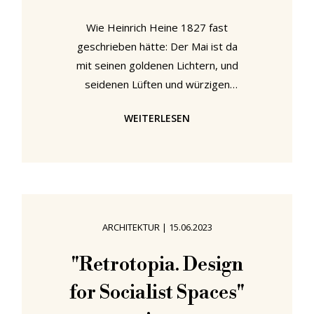
Wie Heinrich Heine 1827 fast
geschrieben hätte: Der Mai ist da
mit seinen goldenen Lichtern, und
seidenen Lüften und würzigen
Düften, Und freundlich lockt er - mit
WEITERLESEN
einer Fülle neuer Architektur- und
Designausstellungen.1 Unsere
Empfehlungen aus dieser Fülle, die
inmitten der goldenen Lichter,
seidigen Lüfte und würzigen Düfte
des Mai 2025 eröffnet werden,
ARCHITEKTUR
|
15.06.2023
führen nach Frankfurt, Ljubljana,
Wien, Rom und Amberg... "Yes, we
"Retrotopia. Design
care. Das Neue Frankfurt und die
for Socialist Spaces"
Frage nach dem Gemeinwohl" im
Museum