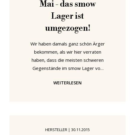
Mai - das smow
Aber was ist smow und wie
Lager ist
umgezogen!
Wir haben damals ganz schön Ärger
bekommen, als wir hier verraten
haben, dass die meisten schweren
Gegenstände im smow Lager von
Vitras Eames Elephants getragen
WEITERLESEN
werden. Aber nicht etwa von
Tierrechtlern, sondern von unserem
smow Geschäftsführer, weil wir den
geheimnisvollen Vorhang, der das
magische smow Unternehmen
umgibt, etwas zu sehr gelüftet
HERSTELLER
|
30.11.2015
haben. USM Haller Möbel, die von