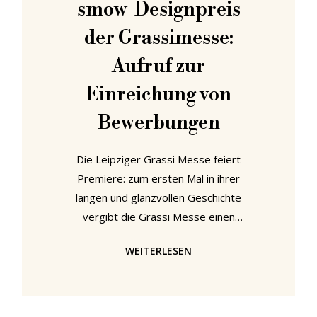
smow-Designpreis
vergessenes Handwerk, sondern
der Grassimesse:
verwandelt es in zeitgenössisches
Design – rau,
Aufruf zur
Einreichung von
Bewerbungen
Die Leipziger Grassi Messe feiert
Premiere: zum ersten Mal in ihrer
langen und glanzvollen Geschichte
vergibt die Grassi Messe einen
Designpreis, gestiftet von smow.
WEITERLESEN
Gegründet im Jahre 2002 in der
Sächsischen Metropole Leipzig
ansässig und von dort aus zur
internationalen Marke avanciert,