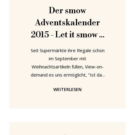
Eames Elephants ins smow Lager
Der smow
getragen werden (Foto 2010) In
Adventskalender
den letzten Jahren waren wir dann
sehr vorsichtig
2015 - Let it smow ...
Seit Supermärkte ihre Regale schon
im September mit
Weihnachtsartikeln füllen, View-on-
demand es uns ermöglicht, "Ist das
Leben nicht schön?" anzuschauen,
WEITERLESEN
wann immer wir wollen, und die
globale Erwärmung Europas
Tiefland seinen Schnee genommen
hat, ist es zunehmend schwieriger
geworden zu beurteilen, wann
eigentlich Weihnachten ist. Ist es