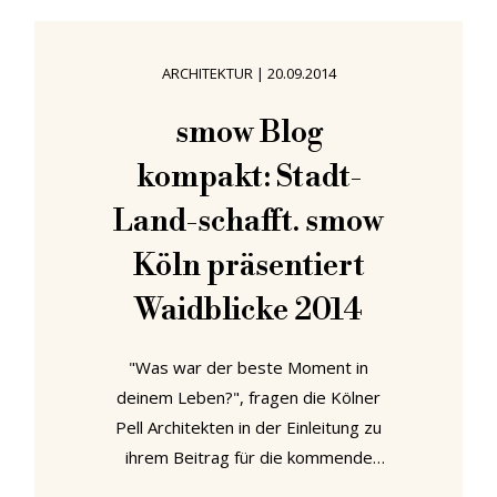
kombiniert die Asco Kollektion
Tischplatten aus Massivholz mit
ARCHITEKTUR
|
20.09.2014
Untergestellen aus Holz, Metall
oder Beton, um Objekte zu
smow Blog
schaffen, die so wohnlich wie rustikal
kompakt: Stadt-
und individuell wie universell
einsetzbar sind. Dabei
Land-schafft. smow
Köln präsentiert
Waidblicke 2014
"Was war der beste Moment in
deinem Leben?", fragen die Kölner
Pell Architekten in der Einleitung zu
ihrem Beitrag für die kommende
smow Köln Ausstellung "Waidblicke".