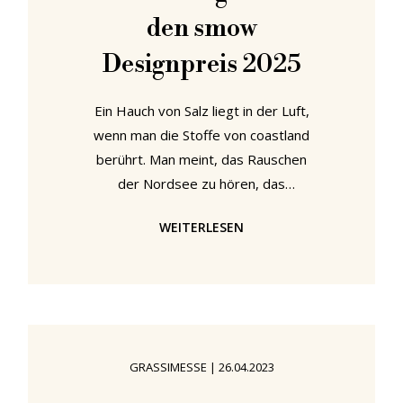
den smow
Designpreis 2025
Ein Hauch von Salz liegt in der Luft,
wenn man die Stoffe von coastland
berührt. Man meint, das Rauschen
der Nordsee zu hören, das
wechselnde Licht über den Dünen zu
WEITERLESEN
sehen – dieses leise, flirrende
„Wolkentheater“, das die
norddeutsche Landschaft Tag für
Tag neu inszeniert. Genau dieses
Gefühl hat Heinz-Jürgen Gerdes in
seine Arbeit übersetzt: Mit seiner
GRASSIMESSE
|
26.04.2023
kleinen Wollweberei an der Küste
bewahrt er nicht nur ein fast