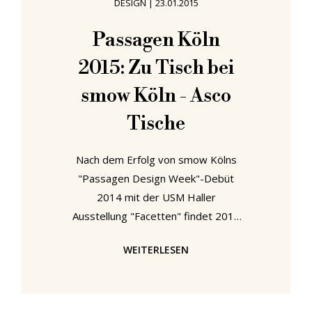
DESIGN
|
23.01.2015
nächste Woche? Oder habe ich noch
Zeit, um panisch Geschenke zu
Passagen Köln
kaufen? Feiert der als
2015: Zu Tisch bei
Weihnachtsmann verkleidete Mann
Halloween? Oder ist es gar kein
smow Köln - Asco
Tische
Nach dem Erfolg von smow Kölns
"Passagen Design Week"-Debüt
2014 mit der USM Haller
Ausstellung "Facetten" findet 2015
eine Ausstellung mit Tischen von
WEITERLESEN
dem deutschen Hersteller Asco
statt. 1998 mit dem Ziel gegründet,
Tische zu entwickeln, die eine
zeitlose Eleganz ausstrahlen,