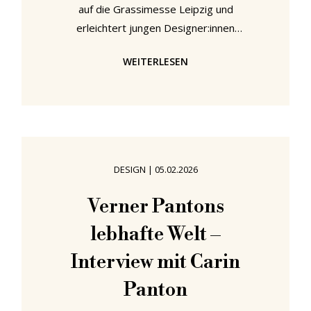
auf die Grassimesse Leipzig und
erleichtert jungen Designer:innen
den Einstieg in die Möbelwelt.
WEITERLESEN
Neben dem smow Designpreis, der
unter allen Ausstellenden vergeben
wird, stellt smow 2026 erstmals
fünf geförderte
Präsentationsflächen zur Verfügung.
Der smow Design Contest auf einen
DESIGN
|
05.02.2026
Blick • Rahmen: Grassimesse Leipzig
• Nachwuchsförderung: Übernahme
Verner Pantons
der Standgebühr für 5 Newcomer in
lebhafte Welt –
einem Alter bis 35 Jahre •
Designpreis: 2.500
Interview mit Carin
Panton