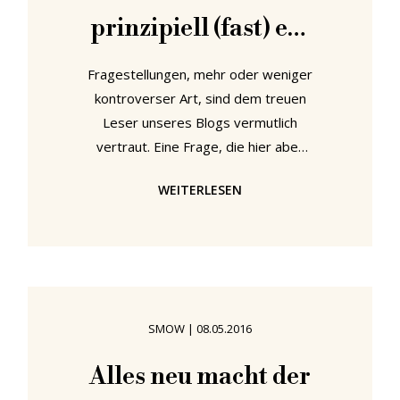
prinzipiell (fast) ein
hanseatisches ist
Fragestellungen, mehr oder weniger
kontroverser Art, sind dem treuen
Leser unseres Blogs vermutlich
vertraut. Eine Frage, die hier aber
ganz sicher noch nicht gestellt und
WEITERLESEN
noch weniger beantwortet wurde,
ist die danach, was smow eigentlich
ist. Klar, wir sind ein Händler für
Möbel, Leuchten und
Wohnaccessoires, der seine Artikel
über einen Onlineshop sowie eine
SMOW
|
08.05.2016
Reihe von Stores vertreibt. Doch
das erklärt nur einen Teil des
Alles neu macht der
Ganzen - nämlich was smow macht.