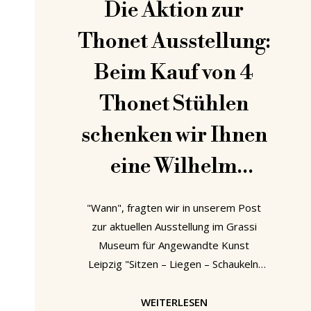
Die Aktion zur
Thonet Ausstellung:
Beim Kauf von 4
Thonet Stühlen
schenken wir Ihnen
eine Wilhelm
Wagenfeld Lampe
"Wann", fragten wir in unserem Post
von Tecnolumen.
zur aktuellen Ausstellung im Grassi
Museum für Angewandte Kunst
Leipzig "Sitzen – Liegen – Schaukeln.
Möbel von Thonet", "wird eine
Ausstellung über Thonet Stühle zu
WEITERLESEN