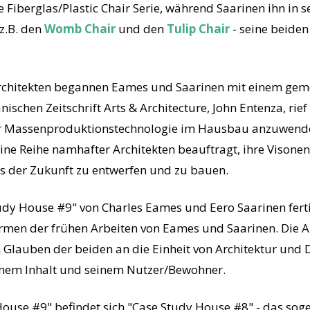
 Fiberglas/Plastic Chair Serie, während Saarinen ihn in s
z.B. den
Womb Chair
und den
Tulip Chair
- seine beiden
Architekten begannen Eames und Saarinen mit einem gem
schen Zeitschrift Arts & Architecture, John Entenza, rie
ehr Massenproduktionstechnologie im Hausbau anzuwende
ne Reihe namhafter Architekten beauftragt, ihre Visonen 
s der Zukunft zu entwerfen und zu bauen.
y House #9" von Charles Eames und Eero Saarinen fertigg
rmen der frühen Arbeiten von Eames und Saarinen. Die 
en Glauben der beiden an die Einheit von Architektur und
inem Inhalt und seinem Nutzer/Bewohner.
ouse #9" befindet sich "Case Study House #8" - das so