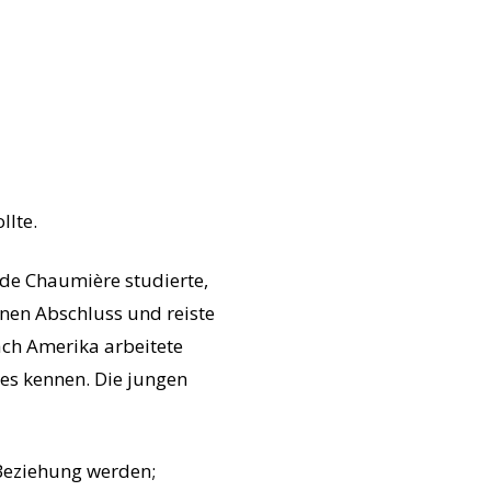
llte.
nde Chaumière studierte,
inen Abschluss und reiste
ach Amerika arbeitete
mes kennen. Die jungen
 Beziehung werden;