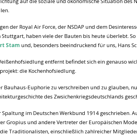
richtung auf die soziale und ökonomische Situation des
len.
gen der Royal Air Force, der NSDAP und dem Desinteres
Stuttgart, haben viele der Bauten bis heute überlebt. So
rt Stam
und, besonders beeindruckend für uns, Hans S
eißenhofsiedlung entfernt befindet sich ein genauso wic
rprojekt: die Kochenhofsiedlung.
der Bauhaus-Euphorie zu verschreiben und zu glauben, nu
hitekturgeschichte des Zwsichenkriegsdeutschlands gesch
er Spaltung im Deutschen Werkbund 1914 geschrieben. Auf
ter Gropius und andere Vertreter der Europäischen Moder
 Traditionalisten, einschließlich zahlreicher Mitgliede