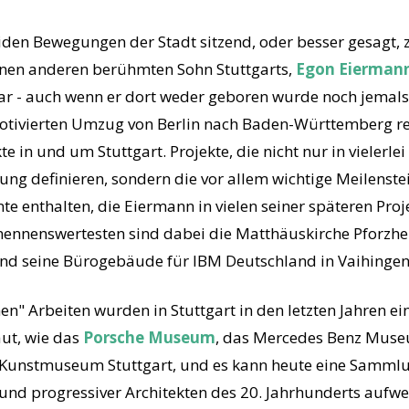
en Bewegungen der Stadt sitzend, oder besser gesagt, 
inen anderen berühmten Sohn Stuttgarts,
Egon Eierman
ar - auch wenn er dort weder geboren wurde noch jemals 
otivierten Umzug von Berlin nach Baden-Württemberg re
te in und um Stuttgart. Projekte, die nicht nur in vielerl
ng definieren, sondern die vor allem wichtige Meilenste
te enthalten, die Eiermann in vielen seiner späteren Pro
e nennenswertesten sind dabei die Matthäuskirche Pforzh
 und seine Bürogebäude für IBM Deutschland in Vaihinge
en" Arbeiten wurden in Stuttgart in den letzten Jahren e
ut, wie das
Porsche Museum
, das Mercedes Benz Muse
s Kunstmuseum Stuttgart, und es kann heute eine Samml
r und progressiver Architekten des 20. Jahrhunderts aufwe