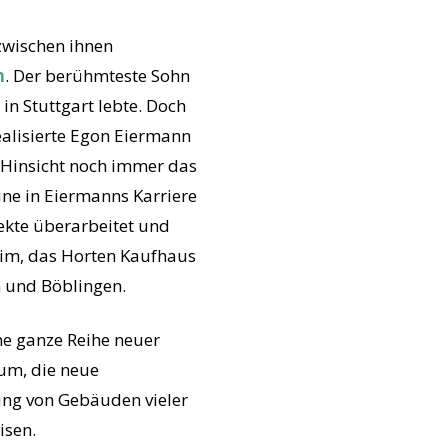
zwischen ihnen
n
. Der berühmteste Sohn
in Stuttgart lebte. Doch
alisierte Egon Eiermann
ei Hinsicht noch immer das
ine in Eiermanns Karriere
jekte überarbeitet und
eim, das Horten Kaufhaus
n und Böblingen.
ine ganze Reihe neuer
um, die neue
ung von Gebäuden vieler
isen.